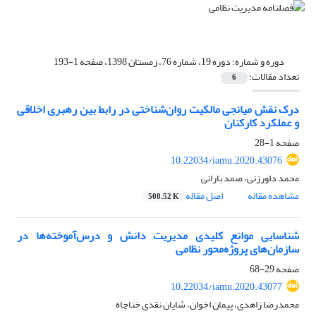
دوره و شماره:
دوره 19، شماره 76، زمستان 1398، صفحه 1-193
تعداد مقالات:
6
درک نقش میانجی مالکیت روان‌شناختی در رابط بین رهبری اخلاقی
و عملکرد کارکنان
صفحه
1-28
10.22034/iamu.2020.43076
محمد داورزنی، صمد بارانی
مشاهده مقاله
اصل مقاله
508.52 K
شناسایی موانع کلیدی مدیریت دانش و درس‌آموخته‌ها در
سازمان‌های پروژه‌محور نظامی
صفحه
29-68
10.22034/iamu.2020.43077
محمدرضا زاهدی، پیمان اخوان، شایان نقدی خناچاه