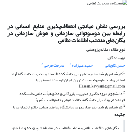
بررسی نقش میانجی انعطاف‌پذیری منابع انسانی در
رابطه بین دوسوتوانی سازمانی و هوش سازمانی در
یگان‌های منتخب اطلاعات نظامی
نوع مقاله : مقاله پژوهشی
نویسندگان
3
2
1
حسن کاویانی
حمید علیزاده
معرفت فرجی
1
کارشناس ارشد مدیریت اجرایی , دانشکده اقتصاد و مدیریت, دانشگاه آزاد
اسلامی واحد علوم وتحقیقات تهران ,ایران(نویسنده مسئول)
Hassan.kavyani@gmail.com
2
دانشجوی دروه دکتری مدیریت بازرگانی و عضو هیأت علمی دانشکده
فرماندهی و کنترل دانشگاه پدافند هوایی خاتم الانبیاء (ص)
3
کارشناس ارشد جفرافیا، مدرس دانشگاه پدافند هوایی خاتم الانبیاء(ص)
چکیده
یگان‌های اطلاعات نظامی به علت فعالیت در محیط‌های پیچیده و متلاطم،