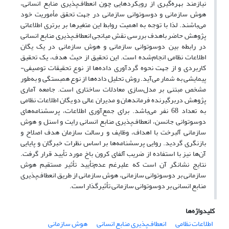
نیازمند بهره‌گیری از رویکردهایی چون انعطاف‌پذیری منابع انسانی،
هوش سازمانی و دوسوتوانی سازمانی در جهت تحقق مأموریت خود
می‌باشند. لذا با توجه به اهمیت روابط این متغیرها بر برتری اطلاعاتی
پژوهش حاضر باهدف بررسی نقش میانجی انعطاف‌پذیری منابع انسانی
در رابطه بین دوسوتوانی سازمانی و هوش سازمانی در یک یگان
اطلاعات نظامی انجام‌شده است. این تحقیق از حیث هدف، یک تحقیق
کاربردی و از جهت نحوه گردآوری داده‌ها از نوع تحقیقات توصیفی-
پیمایشی به شمار می‌آید. روش تحلیل داده‌ها از نوع همبستگی و به‌طور
مشخص مبتنی بر مدل‌سازی معادلات ساختاری است. جامعه آماری
پژوهش دربرگیرنده فرماندهان و مدیران عالی دو یگان‌ اطلاعات نظامی
به تعداد 68 نفر می‌باشد. برای جمع‌آوری اطلاعات، پرسشنامه‌های
دوسوتوانی جانسن، انعطاف‌پذیری منابع انسانی رایت و اسنل و هوش
سازمانی آلبرخت با اهداف، وظایف و رسالت سازمان هدف اصلاح و
بازنگری گردید. روایی پرسشنامه‌ها بر اساس نظرات خبرگان و پایایی
آن‌ها نیز با استفاده از ضریب آلفای کرون باخ مورد تأیید قرار گرفت.
نتایج نشانگر آن است که علیرغم عدم‌تأیید تأثیر مستقیم هوش
سازمانی بر دوسوتوانی سازمانی، هوش سازمانی از طریق انعطاف‌پذیری
منابع انسانی بر دوسوتوانی سازمانی تأثیرگذار است.
کلیدواژه‌ها
اطلاعات نظامی
انعطاف‌پذیری منابع انسانی
هوش سازمانی