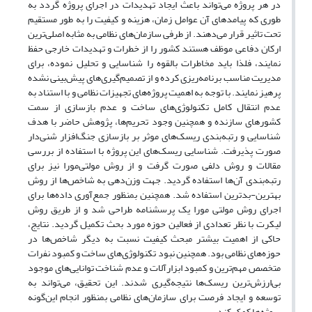
در هر پروژه می‌تواند باعث ایجاد تهدیدات در اجرای پروژه گردد به
طوری که پیامدهای آن عوامل زمان، هزینه و کیفیت را به طور مستقیم
تحت تاثیر قرار می‌دهند. از طرفی سازمان‌های نظامی به مثابه اصلی‌ترین
ارکان دفاعی موظف هستند کشور را از خطرات و تهدیدات خارجی حفظ
نمایند، فلذا باید مخاطرات بالقوه را شناسایی و تحلیل نموده، برای
مدیریت مناسب برنامه‌ریزی کرده و از تصمیم‌گیری‌های پیش‌بینی نشده
پرهیز نمایند. با توجه به اهمیت پروژه‌های تجهیزات نظامی و با استناد به
عدم انتقال کامل تکنولوژی‌های ساخت و عدم بازسازی از سمت
کشور‌های سازنده و همچنین وجود تحریم‌ها، پژوهش حاضر با هدف
شناسایی و رتبه‌بندی ریسک‌های موثر بر بازسازی جنگ‌افزار شنی‌دار
صورت پذیرفت. شناسایی ریسک‌های این پروژه با استفاده از بررسی
مقالات و روش دلفی صورت گرفت و از روش مولتی‌مورا نیز برای
رتبه‌بندی آن‌ها استفاده گردید. جهت وزن‌دهی به شاخص‌ها از روش
بهترین-بدترین استفاده شد. همچنین بمنظور جمع‌آوری داده‌ها برای
اجرای روش مولتی مورا یک پرسشنامه طراحی شد و از طریق روش
لیکرت با نظر تعدادی از فعالین حوزه مورد بحث تکمیل گردید. نتایج،
حاکی از اهمیت بیشتر مبحث کیفیت نسبت به دیگر شاخص‌ها در
حوزه‌های نظامی بود. همچنین نبود تکنولوژی‌های ساخت و کمبود نفرات
متخصص مهم‌ترین و کمبود ابزارآلات و عدم شناخت توانایی‌های موجود
بی‌ارزش‌ترین ریسک‌ها نتیجه‌گیری شدند. این تحقیق، می‌تواند به
توسعه و ایجاد فرصت برای سازمان‌های نظامی بمنظور انجام این‌گونه
پروژه‌ها کمک کند.