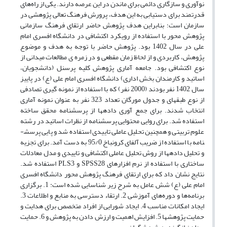
نوآوری و سازگاری دائمی برای ماندن در این عرصه دارند. یکی از راه‌های
قدرتمند برای دستیابی به این هدف، پرورش فرهنگ تعالی پژوهشی در
سازمان است؛ بنابراین هدف پژوهش حاضر ارتقای فرهنگ سازمانی
پژوهش محور با استفاده از رویکرد اکتشافی در دانشگاه افسری امام
علی در سال 1402 بود. پژوهش حاضر با توجه به هدف و موضوع
پژوهش، کاربردی و از لحاظ زمان مقطعی و در زمره ی مطالعات میدانی از
نوع اکتشافی بود. جامعه آماری پژوهش کلیه پرسنل (دانشجویان،
اساتید و کارمندان بخش اداری) دانشگاه افسری امام علی (ع) در پاییز
سال 1402 نفر بودند (2000 نفر) که با استفاده از نمونه گیری تصادفی
از نوع طبقه­ای و جدول مورگان تعداد 323 نفر به عنوان نمونه آماری
انتخاب شدند. برای جمع آوری داده­ها از پرسش­نامه محقق ساخته
استفاده شد. برای روایی محتوایی پرسش­نامه از نظرات اساتید در رشته
علوم تربیتی و هم­چنین تحلیل عاملی تاییدی استفاده شد و پایی پرسش­
نامه با استفاده از ضریب آلفای کرونباخ 95/0 به دست آمد. برای تجزیه
و تحلیل داده­ها از روش تحلیل عاملی اکتشافی و تاییدی و مدل معادلات
ساختاری با استفاده از نرم افزارهای SPSS28 و PLS3 استفاده شد.
نتایج نشان داد که برای ارتقای فرهنگ پژوهش محور دانشگاه افسری
امام علی (ع) شش عامل به شرح زیر شناسایی شده است: 1. برگزاری
برنامه‌ها و دوره‌های آموزشی 2. ارتقاء دسترسی به منابع و اطلاعات 3.
ایجاد امکانات مناسب 4. ایجاد شورایی از افراد متخصص برای هدایت و
حمایت پژوهش­ها 5. افزایش اهمیت و ارزش دادن به پژوهش و 6. حمایت