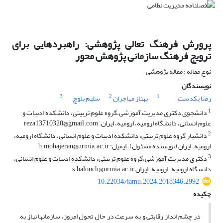
پرورش فرهنگ تعالی پژوهشی: راهبردهایی برای
ترویج فرهنگ سازمانی پژوهش محور
نوع مقاله : مقاله پژوهشی
نویسندگان
3
2
1
رضا یکدست
بهناز مهاجران
سلیم بلوچ
1
دانشجوی دکتری مدیریت آموزشی،گروه علوم تربیتی، دانشکده ادبیات و
علوم انسانی، دانشگاه ارومیه، ارومیه، ایران. reza13710320@gmail.com
2
دانشیار گروه علوم تربیتی، دانشکده ادبیات و علوم انسانی، دانشگاه ارومیه،
ارومیه، ایران (نویسنده مسئول). ایمیل: b.mohajeran@urmia.ac.ir
3
دکتری مدیریت آموزشی،گروه علوم تربیتی، دانشکده ادبیات و علوم انسانی،
دانشگاه ارومیه، ارومیه، ایران s.balouch@urmia.ac.ir
10.22034/iamu.2024.2018346.2992
چکیده
در چشم انداز رقابتی و به سرعت در حال تحول امروز، سازمان­ها نیاز به