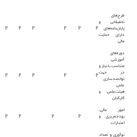
طرح‌های
تحقیقاتی و
پایان‌نامه‌های
P
P
P
P
P
P
دارای حمایت
مالی
دوره‌های
آموزشی
متناسب با نیاز و
در جهت
P
P
P
P
P
توانمندسازی
علمی
هیئت‌علمی و
کارکنان
امور مالی،
بودجه‌ریزی و
P
P
P
P
اعتبارات
نوآوری و تعداد