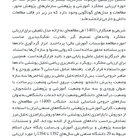
حوزه ارزیابی عملکرد آموزشی و پژوهشی سازمان‌های پژوهش محور،
مطالعات و مدل‌های گوناگونی وجود دارد که در زیر در قالب مطالعات
داخلی و خارجی ارائه‌شده‌اند:
شریفی و همکاران (1401) طی مطالعه‌ای به ارائه مدل تلفیقی برای ارزیابی
عملکرد واحدهای تصمیم گیر باقدرت تفکیک‌پذیری مناسب
(موردمطالعه مؤسسات آموزش عالی) پرداختند. ابزار گردآوری داده‌ها
دو پرسشنامه محقق ساخته است که روایی محتوا و سازه آن‌ها به استناد
نظر خبرگان و تحلیل عاملی و پایایی مورد تائید قرارگرفته است. همچنین
برای ارزیابی عملکرد، رویکرد برنامه‌ریزی ریاضی تحلیل پوششی داده‌ها
مورداستفاده قرار گرفت. یافته‌ها شامل شناسایی 9 متغیر ورودی و 8
متغیر خروجی است. پس از انجام تحلیل عاملی بر روی شاخص‌ها سه سازه
وضعیت پذیرش دانشجو، وضعیت نیروی انسانی وضعیت زیرساخت با
عنوان ورودی و سه سازه وضعیت آموزشی و پژوهشی دانشجویان،
وضعیت درآمدهای دانشگاهی وضعیت ارائه خدمات دانشگاهی به‌عنوان
سازه‌های خروجی شناسایی شدند. خشکاب (1400) در مطالعه‌ای به
وضعیت کارایی آموزشی و پژوهشی دانشگاه‌های صنعتی ایران با استفاده
از دو روش نا پارامتری تحلیل پوششی داده‌ها و روش پارامتریِ تحلیل مرز
تصادفی برحسب داده‌های مستخرج از لایحه بودجه، آمار و مستندات
مؤسسه پژوهش و برنامه‌ریزی آموزش وب‌سایت پایگاه جهان اسلام
مربوط به 20 دانشگاه صنعتی طی سال‌های 1392 تا 1394 را مورد ارزیابی