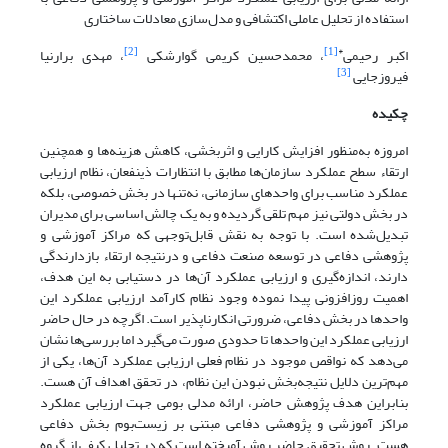
استفاده از تحلیل عاملی اکتشافی و مدل‌سازی معادلات ساختاری
[2]
[1]
*
اکبر رحیمی
، محمدحسین کریمی گوارشکی
، مهدی برارنیا
[3]
فیروزجایی
چکیده
امروزه به‌منظور ‌افزایش کارایی‌ و ‌اثربخشی، کاهش‌ هزینه‌ها و همچنین
ارتقاء سطح عملکرد سازمان‌ها مطابق با انتظارات ذینفعان، نظام ‌‌ارز‌یابی‌
عملکرد مناسب برای واحد‌های سازمانی، ‌نه‌تنها‌ در‌ بخش‌ خصوصی، ‌بلکه
‌در ‌بخش‌ دولتی ‌نیز ‌مهم ‌تلقی ‌گردیده‌ و ‌به ‌یک ‌چالش ‌اساسی‌ برای ‌مدیران
تبدیل‌شده‌ ‌است.‌ با ‌توجه‌ به‌ نقش ‌قابل‌توجهی که‌ مراکز آموزشی و
پژوهشی دفاعی در ‌توسعه‌ صنعت دفاعی و درنتیجه ارتقاء بازدارندگی
دارند، اندازه‌گیری ‌و‌ ارزیابی‌ عملکرد‌ آن‌ها در دستیابی به این هدف،
‌اهمیت‌ روزافزونی‌ پیدا‌ نموده وجود نظام کارآمد ارزیابی عملکرد این
واحدها در بخش دفاعی، ‌ضرورتی انکارناپذیر است. اگرچه در حال حاضر
ارزیابی عملکرد این واحدها تا حدودی صورت می‌گیرد اما بررسی‌ها نشان
می‌دهد که نواقص موجود در نظام فعلی ارزیابی عملکرد آن‌ها،‌ یکی از
مهم‌ترین دلایل نتیجه‌بخش نبودن این نظام، در تحقق اهداف آن هست.
بنابراین هدف پژوهش حاضر، ارائه مدلی بومی جهت ارزیابی عملکرد
مراکز آموزشی و پژوهشی دفاعی مبتنی بر زیست‌بوم بخش دفاعی
هست. روش تحقیق حاضر روش آمیخته است که در تحلیل کیفی از گروه