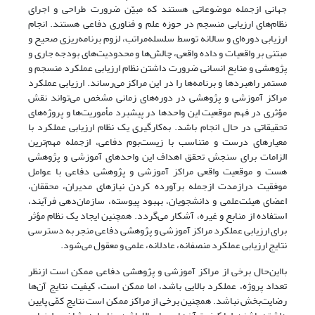
جهانی ازجمله موضوعاتی هستند که مبیّن ضرورت طراحی و اجرای
نظام‌های ارزیابی منسجم در حوزه علم و فناوری دفاعی هستند. انجام
ارزیابی دوره‌ای و سالانه توسط سلسله‌مراتب، لزوم برنامه‌ریزی صحیح و
مبتنی بر واقعیات و داده واقعی، چالش‌ها و محدودیت‌های بودجه جاری و
پژوهشی و منابع انسانی ضرورت داشتن نظام ارزیابی عملکرد منسجم و
مستمر راهبردها و برنامه‌ها را در این مراکز می‌رساند. ارزیابی عملکرد
مراکز آموزشی و پژوهشی در دوره‌های زمانی مشخص ‌می‌تواند نقش
مؤثری در فهم موقعیت این واحدها در پیشبرد مأموریت‌ها و پروژه‌های
تحقیقاتی در حال انجام باشد. به‌کارگیری یک نظام ارزیابی عملکرد با
معیارهای درست و متناسب با زیست‌بوم دفاعی، ‌ازجمله مهم‌ترین
الزامات برای سنجش تحقق اهداف این واحدهای آموزشی و پژوهشی
هست و موقعیت واقعی مراکز آموزشی و پژوهشی دفاعی با ‌عوامل‌
موفقیت‌ درازمدت ازجمله‌ برآورده‌ کردن‌ نیازهای ‌مدیران، محققان،
اعضای هیئت‌علمی و دانشجویان،‌ بهبود ‌پیوسته، ‌سازمان‌دهی‌ فرآیند‌،
استفاده ‌از ‌منابع‌ و ‌غیره، ‌آشکار‌ می‌گردد. همچنین ایجاد یک نظام مؤثر
برای ارزیابی عملکرد مراکز آموزشی و پژوهشی دفاعی منجر به دسترسی
نتایج ارزیابی عملکرد منصفانه، عادلانه، علمی و معقول می‌شود.
بااین‌حال برخی از مراکز آموزشی و پژوهشی دفاعی ممکن است ازنظر
تعداد پروژه، عملکرد بالایی باشد، اما ممکن است، کیفیت نتایج آن‌ها
رضایت‌بخش نباشد. همچنین برخی از مراکز ممکن است نتایج کمّی پایین