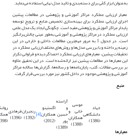
به‌عنوان ابزار کمّی برای دسته‌بندی و تائید مدل نهایی استفاده می‌نماید.
معیار ارزیابی عملکرد مراکز آموزشی و پژوهشی در مطالعات پیشین
اجرای ارزیابی عملکرد برای بهینه‌سازی تخصیص منابع و ترویج توسعه
پایدار مراکز آموزش و پژوهشی مفید است. چگونگی ایجاد یک مدل علمی
ارزیابی عملکرد در مراکز پژوهشی و آموزشی به‌طور عینی چالش‌برانگیز
است. در جدول 1 به ‌مرور مهم‌ترین مطالعات داخلی و خارجی در این
زمینه ‌پرداخته و با بررسی مدل‌ها و روش‌های مختلف ارزیابی عملکرد در
تحقیقات پیشین، معیارهای ارزیابی عملکرد احصا گردیده و فراوانی تکرار
این معیارها در مطالعات پیشین نیز ارائه‌شده است. در این تحقیق علاوه
بر بررسی مقالات، کتب، پایان‌نامه‌ها و رساله‌ها، گزارش‌ها سالانه مراکز
آموزشی و پژوهشی موجود در داخل کشور نیز مورد بررسی قرار گرفت.
منبع
آراسته
موسی
جهاد
و
اگستینو
روان
خانی و
رنجبران
‌فرهادی
دانشگاهی
حسین
‌همکاران‌
[4]
همکا
همکاران
(1392)
(1396)
(1386)
پور
(2012)
(1398)
(1388)
(1389)
معیارها