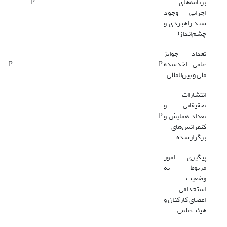
برنامه‌های
P
اجرایی وجود
سند راهبردی و
چشم‌انداز(
تعداد جوایز
علمی اخذشده
P
P
ملی و بین‌المللی
انتشارات
تحقیقاتی و
تعداد همایش و
P
کنفرانس‌های
برگزارشده
پیگیری امور
مربوط به
وضعیت
استخدامی
اعضای کارکنان و
هیئت‌علمی