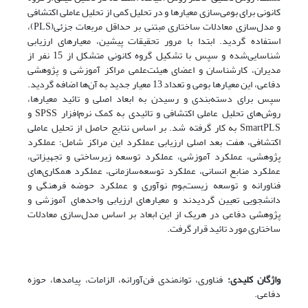
کانونی برای بومی‌سازی معیارها و در تحلیل کمی از تحلیل عاملی اکتشافی
و مدل‌سازی معادلات ساختاری مبتنی بر حداقل مربعات جزئی(PLS)،
استفاده گردید. ابتدا با مرور تحقیقات پیشین، معیارهای ارزیابی
شناسایی‌شده و سپس با تشکیل گروه کانونی متشکل از 15 نفر از
مدیران، کارشناسان و اعضای هیئت‌علمی مراکز آموزشی و پژوهشی
دفاعی، این معیارها بومی و تعداد 13 معیار جدید به آن‌ها اضافه گردید.
سپس برای دسته‌بندی و رسیدن به ابعاد اصلی و تائید معیارها،
روش‌های تحلیل عاملی اکتشافی و تائیدی به کمک نرم‌افزار SPSS و
SmartPLS به کار گرفته شد. بر اساس نتایج حاصل از تحلیل عاملی
اکتشافی، هفت بعد اصلی ارزیابی عملکرد این مراکز شامل؛ عملکرد
پژوهشی، عملکرد آموزشی، عملکرد توسعه زیرساختی و تجهیزاتی،
عملکرد منابع انسانی، عملکرد توسعه‌سازمانی، عملکرد همکاری‌های
فناورانه و توسعه زیست‌بوم نوآوری و عملکرد حوضه فرهنگی و
دانشجویی تعیین گردیدند و معیارهای ارزیابی واحدهای آموزشی و
پژوهشی دفاعی در هریک از این ابعاد بر اساس مدل‌سازی معادلات
ساختاری مورد تائید قرار گرفت.
واژگان کلیدی:
فناوری، توانمندی فن‌آورانه، الزامات، پیامدها، حوزه
دفاعی.