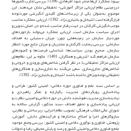
بهبود‌ عملکرد‌ آن‌ها ‌منجر ‌شود (فرهادی، 1396). بررسی تجارب کشورها
درزمینهی نظام ارزیابی مراکز آموزشی- تحقیقاتی نشان می‌دهند، این
موضوع به‌عنوان یکی از زیرساخت‌های کلیدی انگیزشی موردتوجه
قرارگرفته است (شیخان و بختیاری نژاد، 1392). ارزیابی عملکرد مناسب
موجب انگیزش کارکنان در جهت رفتار مناسب شده و جزء اصلی تدوین و
اجرای سیاست سازمان است. ارزیابی عملکرد می‌تواند بازخوردهای
موردنیاز سازمان در زمینه‌هایی چون؛ میزان دستیابی به اهداف
سازمانی، بررسی رضایت کارکنان و مشتریان و میزان نتایج مورد انتظار
سازمان، صحیح بودن سیاست‌ها، شناسایی فرصت‌ها و کمبودهای
سازمان فراهم کند (شریفی و همکاران، 1401). علاوه بر این، نظام‌های
ارزیابی مراکز تحقیقاتی با در نظر گرفتن شاخص‌های ورودی و خروجی و
شاخص‌های تجاری‌سازی، سعی می‌کنند به تجاری‌سازی و همکاری‌های
تحقیقاتی توجه ویژه‌ای داشته باشند (شیخان و بختیاری نژاد، 1392).
بر اساس سند علم و فناوری حوزه دفاعی- امنیتی کشور؛ طراحی و
پیاده‌سازی رویکردهای مدیریت یکپارچه و تفکر راهبردی و
نهادینه‌سازی مدیریت هوشمند دانش در حوزه دفاعی و امنیتی، نظارت و
ارزیابی پیاده‌سازی و تحقق اهداف «سند مذکور» گزارش سالانه به
شورای عالی انقلاب فرهنگی؛ تصویب نظام اجرایی، زیرساختی و نظارتی،
سازوکارهای اجرا و اصلاح ساختارها و فرآیندهای دانش، آموزش،
پژوهش، فناوری و نوآوری دفاعی و امنیتی کشور؛ بررسی وضع موجود
علم و فناوری دفاعی و امنیتی کشور و رصد و پایش محیطی، رقبا و تحولات