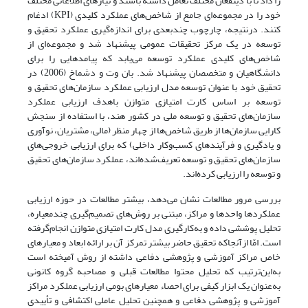
را داد تا با ذینفعان مختلف تعامل داشته باشند و نیازهای اطلاعاتی مختلف
خود را در مجموعه‌ای جامع از شاخص‌های عملکرد کلیدی (KPI) ادغام
کنند. درنتیجه، چارچوب چندبعدی برای اندازه‌گیری عملکرد تحقیق و
توسعه در یک مرکز تحقیقات عمومی پیشنهاد ‌شد و مجموعه‌ای از
شاخص‌های کلیدی عملکرد توسعه می‌یابد که پیامدهایی را برای
دانشگاهیان و متخصصان پیشنهاد شد. بان وت و دشماخ (2006) در
تحقیق خود با عنوان توسعه مدل ارزیابی عملکرد سازمان‌های تحقیق و
توسعه بر اساس کارت امتیازی متوازن باهدف ارزیابی عملکرد
سازمان‌های تحقیق و توسعه ملی در کشور هند، با استفاده از سنجش
کارایی سازمان‌ها از طریق شاخص‌ها از چهار منظر (مالی، مشتریان، نوآوری
و یادگیری و فرآیندهای کسب‌وکار داخلی) که برای ارزیابی خروجی‌های
سازمان‌های تحقیق و توسعه تعریف‌شده‌اند، عملکرد سازمان‌های تحقیق
و توسعه را ارزیابی کرده‌اند.
بررسی مرور مطالعات نشان می‌دهد، بیشتر مطالعات در حوزه ارزیابی
عملکردها واحدها و مراکز، مبتنی بر روش‌های تصمیم‌گیری چندمعیاره،
تحلیل پوششی داده و به‌کارگیری مدل کارت امتیازی متوازن انجام‌گرفته
است. امّا ازآنجاکه تحقیق حاضر بیشتر تمرکز آن بر ارائه ابعاد و معیارهای
خاص مراکز آموزشی و پژوهشی دفاعی داشته از روش آمیخته است
به‌این‌ترتیب که تحلیل محتوا مطالعات قبلی و مصاحبه گروه کانونی
به‌عنوان یک ابزار کیفی برای احصاء معیارهای بومی ارزیابی عملکرد مراکز
آموزشی و پژوهشی دفاعی و همچنین تحلیل عاملی اکتشافی و تأییدی