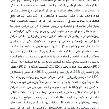
داشته باشند، اما کیفیت آن‌ها بسیار بالا باشد، بنابراین، شاخص ارزیابی
عملکرد باید به اندازه‌گیری کیفیت و کمیت باهم توجه داشته باشد. یکی
از اساسی‌ترین چالش‌های پیشرو در مراکز آموزشی و پژوهشی دفاعی
عدم وجود یک راهکار مناسب و مشخص در شناسایی شاخص‌های
عملکرد و نهادینه‌سازی ارزیابی در این مراکز است. همچنین عدم
یکپارچگی مؤلفه‌ها و معیارهای ارزیابی عملکرد در این مراکز، منجر به
عدم شفافیت و ابهام در نتایج ارزیابی برای رصد کلی فرآیندها و
پروژه‌های در حال اجرا گردیده است. این موضوع، ارزیابی عملکرد مراکز
آموزشی و پژوهشی دفاعی را همواره به‌عنوان یکی از مهم‌ترین
دغدغه‌های مدیران این مراکز پیشرو علم و فناوری به خود جلب کرده
است. نظام ارزیابی عملکرد باید ویژگی‌های کار تحقیقاتی و علمی را
منعکس کند و شاخص کوتاه‌مدت را با شاخص بلندمدت ادغام کند و
نه‌تنها به کمیت نتایج، بلکه به کیفیت نتایج نیز توجه می‌‎کند (یون لینگ،
2018). محققانی ازجمله رنجبران (1392)، اگستینو ‌همکاران‌ (2012)، لطفی
پور و همکاران (1398)، یان شیا و همکاران (2019)، هاشمی و همکاران
(1400) به موضوع ارزیابی عملکرد مراکز آموزشی و پژوهشی پرداختند؛
اما عموماً این مطالعات یا به یک بعد خاص مثلاً پژوهشی توجه کردند
(هاشمی و همکاران (1400) و یا معیارها و ابعاد موردبررسی با محیط مراکز
آموزشی -تحقیقاتی دفاعی و راهبردهای آن‌ها به دلیل ملاحظات حفاظتی
و امنیتی همخوانی ندارند. مطالعات نشان می‌دهد از موانع پیش روی
پژوهش و نوآوری در حیطه مراکز تحقیقاتی و دانشگاهی، فقدان معیارهای
ارزیابی سنجش و نظارت در فعالیت‌های پژوهشی در این مراکز است