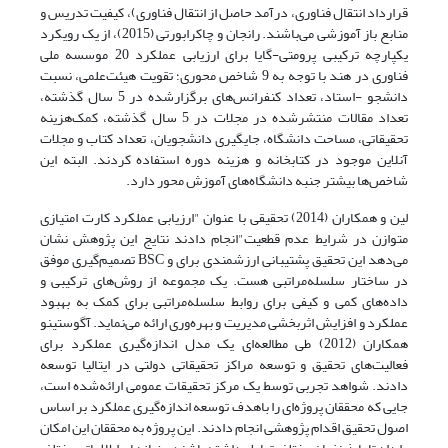
قرارداد انتقال فناوری، درآمد حاصل از انتقال فناوری)، کیفیت تدریس و
منابع باز آموزشی می‌باشند. رانجان و چاکرابورتی (2015)، از یک رویکرد
یکپارچه ترکیبی پرومتی-گایا برای ارزیابی عملکرد 20 موسسه ملی
فناوری در هند با توجه به 9 شاخص محوری؛ تقویت هیئت‌علمی، نسبت
دانشجو -استاد، تعداد کنفرانس‌های برگزارشده در 5 سال گذشته،
تعداد مقالات منتشرشده در مجلات در 5 سال گذشته، کمک‌هزینه
تحقیقاتی، مساحت دانشگاه، جایگیری دانشجویان، تعداد کتاب و مجلات
آنلاین موجود در کتابخانه و هزینه دوره استفاده ‌کردند. البته این
شاخص‌ها بیشتر جنبه دانشگاه‌های آموزش محور دارد.
لین و همکاران (2014) تحقیقی با عنوان "ارزیابی عملکرد کارت امتیازی
متوازن در شرایط عدم قطعیت"انجام دادند نتایج این پژوهش نشان
می‌دهد این تحقیق پشتیبانی ارزشمندی برای و BSC تصمیم‌گیری موفق
در ساختار سلسله‌مراتبی هست. یک مجموعه از روش‌های ترکیبی و
داده‌های کمی و کیفی برای روابط سلسله‌مراتبی برای کمک به بهبود
عملکرد و افزایش اثربخشی مدیریت و بهره‌وری ارائه می‌نماید. آگوستینو
همکاران (2012) طی مطالعه‌ای یک مدل اندازه‌گیری عملکرد برای
فعالیت‌های تحقیق و توسعه مراکز تحقیقاتی دولتی در ایتالیا توسعه
دادند. شواهد تجربی توسط یک مرکز تحقیقات عمومی ارائه‌شده است،
جایی که محققان پروژه‌ای را باهدف توسعه اندازه‌گیری عملکرد بر اساس
اصول تحقیق اقدام پژوهشی انجام دادند. این پروژه به محققان این امکان