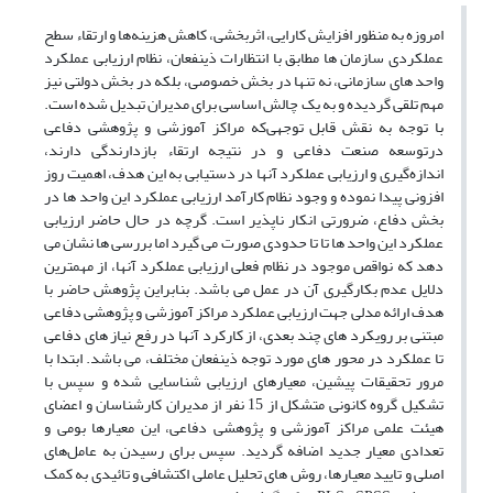
امروزه به منظور ‌افزایش ‌کارایی‌، ‌اثربخشی، کاهش‌ هزینه‌ها و ارتقاء سطح
عملکردی سازمان ها مطابق با انتظارات ذینفعان، نظام ‌‌ارز‌یابی‌ عملکرد
واحد های سازمانی، ‌نه تنها‌ در‌ بخش‌ خصوصی، ‌بلکه ‌در ‌بخش‌ دولتی ‌نیز
‌مهم ‌تلقی ‌گردیده‌ و ‌به ‌یک ‌چالش ‌اساسی‌ برای ‌مدیران تبدیل‌ شده‌ ‌است.‌
با ‌توجه‌ به‌ نقش ‌قابل‌ توجهی‌که‌ مراکز آموزشی و پژوهشی دفاعی
در‌توسعه‌ صنعت دفاعی و در نتیجه ارتقاء بازدارندگی دارند،
اندازه‌گیری ‌و‌ ارزیابی‌ عملکرد‌ آنها در دستیابی به این هدف، ‌اهمیت‌ روز
‌افزونی‌ پیدا‌ نموده و وجود نظام کارآمد ارزیابی عملکرد این واحد ها در
بخش دفاع، ‌ضرورتی انکار ناپذیر است. گرچه در حال حاضر ارزیابی
عملکرد این واحد ها تا تا حدودی صورت می گیرد اما بررسی ها نشان می
دهد که نواقص موجود در نظام فعلی ارزیابی عملکرد آنها،‌ از مهمترین
دلایل عدم بکارگیری آن در عمل می باشد. بنابراین پژوهش حاضر با
هدف ارائه مدلی جهت ارزیابی عملکرد مراکز آموزشی و پژوهشی دفاعی
مبتنی بر رویکرد های چند بعدی، از کارکرد آنها در رفع نیاز های دفاعی
تا عملکرد در محور های مورد توجه ذینفعان مختلف، می باشد. ابتدا با
مرور تحقیقات پیشین، معیارهای ارزیابی شناسایی شده و سپس با
تشکیل گروه کانونی متشکل از 15 نفر از مدیران کارشناسان و اعضای
هیئت علمی مراکز آموزشی و پژوهشی دفاعی، این معیارها بومی و
تعدادی معیار جدید اضافه گردید. سپس برای رسیدن به عامل‌های
اصلی و تایید معیارها، روش های تحلیل عاملی اکتشافی و تائیدی به کمک