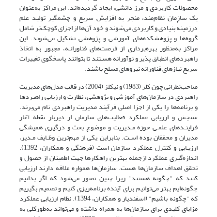
محصولات کاربردی و مرز دانشی،‌ ایجاد گردیده‌اند. این مراکز به‌عنوان
یک سازمان نظام‌‌مند، منجر به افزایش سریع و چشمگیر تولید علم
درزمینهٔ بنیادی و کاربردی می‌شوند و خود آن‌ها از اجزای کوچک‌تر شامل
گروه‌ها و پژوهشکده‌های آموزشی و پژوهشی تشکیل می‌شوند. این
مراکز به‌منظور بهره‌برداری از فرصت‌های فناورانـه، مجبور به اتخاذ
راهبردهای انطباق پذیر و نوآورانه هسـتند تا بتوانند پاسخگوی تغییرات
سریع نیازهای فناورانه نیروهای مسلح باشند.
صاحب‌نظرانی چون کلر (1983) و نیکلز (2004) در قالب مدل‌های مدیریت
راهبردی در سازمان‌های آموزشی و پژوهشی، نظارت و ارزیابی راهبردها
و برنامه‌ها را یکی از اجزا اصلی فرآیند مدیریت راهبردی نام می‌برند.
سنجش و ارزیابی عملکرد فعالیت‌های سازمان از دیرباز نقطة آغاز
فراینـدهای علمـی حوزه مـدیریت و موضوع بحث و درگیری همیشگی
مدیران و محققان بوده اسـت. بنابراین یکی از مهم‌ترین وظـایف مـدیر،
ارزیـابی و کنترل عملکرد سازمان است (فرهنگی و همکاران، 1392).
اندازه‌گیری عملکرد ازجمله بهترین راهکارها جهت اطمینان از حصول و
تحقق اهداف سازمان‌ها هست. سازمان‌ها همواره علاقه دارند ارزیابی
کنند که "چگونه هستند" زیرا چنین تصور می‌شود که اگر بدانیم
چگونه‌ایم بهتر می‌توانیم برای آینده برنامه‌ریزی کنیم و تصمیم بگیریم
که "چگونه باشیم" (اسفندیار و همکاران، 1394). نظام ارزیابی ‌عملکرد
‌‌مزایای کلیدی برای‌ سازمان‌ها به‌ همراه‌ داشته و‌ می‌تواند‌ به‌طورکلی به