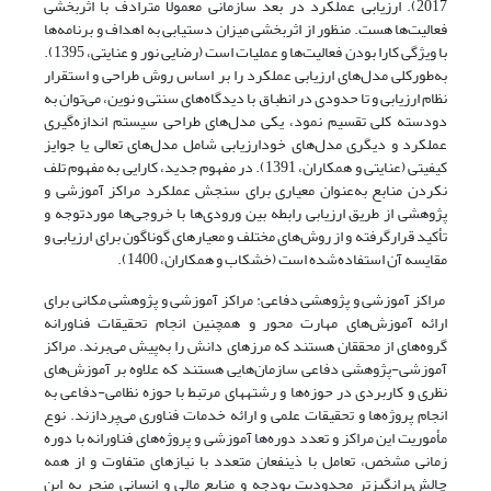
2017). ارزیابی عملکرد در بعد سازمانی معمولاً مترادف با اثربخشی
فعالیت‌ها هست. منظور از اثربخشی میزان دستیابی به اهداف و برنامه‌ها
با ویژگی کارا بودن فعالیت‌ها و عملیات است (رضایی نور و عنایتی، 1395).
به‌طورکلی مدل‌های ارزیابی عملکرد را بر اساس روش طراحی و استقرار
نظام ارزیابی و تا حدودی در انطباق با دیدگاه‌های سنتی و نوین، می‌توان به
دودسته کلی تقسیم نمود، یکی مدل‌های طراحی سیستم اندازه‌گیری
عملکرد و دیگری مدل‌های خودارزیابی شامل مدل‌های تعالی یا جوایز
کیفیتی (عنایتی و همکاران، 1391). در مفهوم جدید، کارایی به مفهوم تلف
نکردن منابع به‌عنوان معیاری برای سنجش عملکرد مراکز آموزشی و
پژوهشی از طریق ارزیابی رابطه بین ورودی‌ها با خروجی‌ها موردتوجه و
تأکید قرارگرفته و از روش‌های مختلف و معیارهای گوناگون برای ارزیابی و
مقایسه آن استفاده‌شده است (خشکاب و همکاران، 1400).
مراکز آموزشی و پژوهشی دفاعی: مراکز آموزشی و پژوهشی مکانی برای
ارائه آموزش‌های مهارت محور و همچنین انجام تحقیقات فناورانه
گروه‌های از محققان هستند که مرزهای دانش را به‌پیش می‌برند. مراکز
آموزشی-پژوهشی دفاعی سازمان‌هایی هستند که علاوه بر آموزش‎‌های
نظری و کاربردی در حوزه‌ها و رشته‎های مرتبط با حوزه نظامی-دفاعی به
انجام پروژه‌ها و تحقیقات علمی و ارائه خدمات فناوری می‌پردازند. نوع
مأموریت این مراکز و تعدد دوره‌ها آموزشی و پروژه‌های فناورانه با دوره
زمانی مشخص، تعامل با ذینفعان متعدد با نیازهای متفاوت و از همه
چالش‌برانگیزتر محدودیت بودجه و منابع مالی و انسانی منجر به این