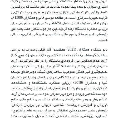
درونی و بیرونی را مدنظر داشته‌اند و مدل موصوف بر پایه مدل کارت
امتیازی متوازن توسعه پیدا نموده لذا باید در نظر داشت که بزرگ‌ترین
کاستی الگوی کارت امتیازی متوازن، ضعف توجه به رهبری، استراتژی و
فرایند تعیین استراتژی است. در مطالعه موسی خانی و همکاران (1388) با
روش تحلیل محتوا و تحلیل عاملی اکتشافی یک چهارچوب مفهومی برای
ارزیابی عملکرد دانشگاه ارائه گردید. این چارچوب شامل هفت بعد؛ امور
پژوهشی، امور فرهنگی، امور مالی، دانشجویی، آموزشی، اداری و عمرانی
هست.
تائو دینگ و همکاران (2021) معتقدند، آثار قبلی به‌ندرت به بررسی
عملکرد گروه‌های چندگانه یک دانشگاه می‌پردازند و به‌ویژه، هیچ‌یک از
آن‌ها عدم همگونی بین گروه‌های دانشگاه را در نظر نمی‌گیرند. آن‌ها
مدل‌های تحلیل پوششی داده‌ها (DEA) را برای ارزیابی عملکرد واحدهای
تصمیم‌گیری غیر همگن عمومی با ساختارهای شبکه دومرحله‌ای توسعه
دادند و سپس آن‌ها را در دانشگاهی در چین اعمال و اجرا نمودند. یان
شیا و همکاران (2019) ارزیابی عملکرد دانشگاه‌ها و دانشکده‌ها
شانگهای بر اساس روش تحلیل مؤلفه‌های اصلی و تحلیل پوششی داده‌ها
دودسته شاخص ورودی و خروجی را معرفی نمودند. بر اساس مدل آن‌ها
شاخص‌‌های ورودی منابع انسانی، ساختار دانشجویی، منابع مالی، منابع
فیزیکی و آموزشی می‌باشند. شاخص خروجی نیز پرورش کارکنان،
پژوهش علمی (صندوق‌های تحقیقاتی و میزان بودجه علم و فناوری)،
دستاورد پژوهشی، خدمات اجتماعی (تعداد تبدیل دستاورد، تعداد