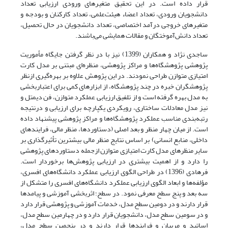
قرار داده است. در این تحقیق متغیرهای ورودی ارزیابی تعداد
دانشجویان ورودی، تعداد اعضاء هیئت‌علمی، تعداد کارکنان و بودجه و
متغیرهای خروجی درآمد اختصاصی، تعداد دانشجویان در حال تحصیل،
تعداد دانش‌آموختگان و مقالات همایشی می‌باشند.
ساجدی نژاد و همکاران (1399) نیز با در نظر گرفتن جایگاه مأموریت
پژوهشی پژوهشگاه‌ها و مراکز پژوهشی، منظره‌ای مبتنی بر مدل کارت
امتیازی متوازن طراحی نمودند. در این پژوهش علاوه بر بهره‌گیری ازنظر
پژوهشگران خبره در چند پژوهشگاه، از ابزارهای کمی برای اعتباربخشی
به مدل بهره گرفته است و از تلفیق ارزیابی عملکرد متوازن، فن دیمتل و
نیز مدل معادلات ساختاری، رویکردی یکپارچه برای ارزیابی و درنتیجه
رتبه‌بندی مناسب عملکرد پژوهشگاه‌ها و مراکز پژوهشی پیشنهاد داده
است. از میان چهار منظر و بعد اصلی (دستاوردها، منظر مالی، فرایندهای
داخلی، منابع انسانی) بر اساس نتایج منظر مالی بیشترین تأثیرگذاری بر
سایر منظرهای مدل کارت امتیازی متوازن ازجمله دستاوردهای پژوهشی
را دارد و از اهمیت بیشتری در ارزیابی پژوهش‌ها برخوردار است.
فرهادی (1396) در طراحی الگوی ارزیابی عملکرد دانشگاه‌های افسری،
مؤلفه‌ها و ابعاد الگوی ارزیابی عملکرد دانشگاه‌های افسری را متشکل از
سه بعد و پنج سطح معرفی نمود. در سطح؛ اثربخشی آموزشی و پیامدها
قرار دارند و در دومین سطح مدل، خدمات آموزشی و پژوهشی قرار دارد
و در سومین سطح مدل، دانشجویان قرار دارد و در چهارمین سطح مدل،
اساتید و مربیان و فرایندها قرار دارند و در پنجمین سطح مدل،