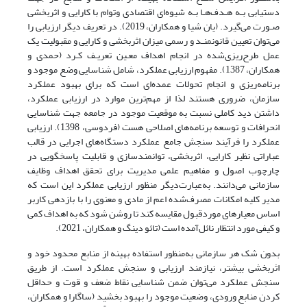
دستیابی بـه هـدف‌هـا بـه شیوه‌ای اقتصادی وتوام با کارایی و اثربخشی
صـورت می‌گیرد. (یان شیا و همکاران، 2019). در تعریف دیگر ارزیابی را
می‌توان تعیین قانونمنـد و رسمی میزان اثربخشی و کارایی و مقبولیت یک
عمل طرح‌ریزی‌شده در انجام اهداف معـین تعریـف کـرد (حمدی و
همکاران، 1387). مفهوم ارزیابی عملکرد، شامل شناسایی وضع موجود و
برنامه‌ریزی و انجام تحولات عمده‌ای است که برای بهبود عملکرد
سازمان، ضروری هستند لذا از مهم‌ترین موارد در ارزیابی عملکرد،
داشتن دید کاملی نسبت به موقعیت موجود در جامعه جهت شناسایی
انحرافات و توسعه برنامه‌های اصلاحی هست (فردوسی، 1398). ارزیابی
عملکرد را فرآیند سنجش جامع عملکرد دستگاه‌های اجرایی در قالب
عباراتی نظیر کارایی، اثربخشی، توانمندسازی و قابلیت پاسخگویی در
چارچوب اصول و مفاهیم علمی مدیریت برای تحقق اهداف وظایف
سازمانی می‌دانند. به‌عبارت‌دیگر منظور ارزیابی عملکرد این است که
مدیر کلیه امکانات مصرف‌شده اعم از مادی و معنوی را با بازدهی کاربر
اساس معیارهای موردقبول مقایسه کند تا روشن شود که به اهداف کمی
و کیفی مورد انتظار نائل‌آمده است (تائو دینگ و همکاران، 2021).
بدون شک هر سازمانی به‌منظور استفاده بهینه از منابع محدود خود و
اثربخشی بیشتر، نیازمند ارزیابی و سنجش عملکرد است. از طریق
سنجش عملکرد می‌توان ضمن شناسایی نقاط ضعف و قوت و حداقل
کردن منابع ورودی، وضعیت موجود را بهبود بخشید (ساگارا و همکاران،