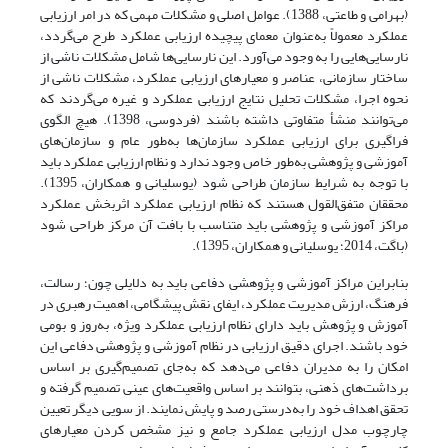
(بهرامی و طاعتی، 1388). عوامل اصلی و مشکلات مهمی که در امر ارزیابی
عملکرد معمولاً به‌عنوان معمای پیچیده ارزیابی عملکرد طرح می‌گردد،
نارسایی‌هایی را به وجود می‌آورد. این نارسایی‌ها شامل مشکلات ناشی از
ساختار سازمانی، عناصر و معیارهای ارزیابی عملکرد، مشکلات ناشی از
نحوه اجرا، مشکلات تحلیل نتایج ارزیابی عملکرد و غیره می‌گردند که
می‌توانند منشأ متفاوتی داشته باشند (فردوسی، 1398). هیچ الگوی
فراگیری برای ارزیابی عملکرد سازمان‌ها به‌طور عام و سازمان‌های
آموزشی و پژوهشی به‌طور خاص وجود ندارد و نظام ارزیابی عملکرد باید
با توجه به شرایط سازمان طراحی شود (یوسلیانی و همکاران، 1395).
محققان متفق‌القول هستند که نظام ارزیابی عملکرد اثربخش عملکرد
مراکز آموزشی و پژوهشی باید متناسب با بافت آن مرکز طراحی شود
(باگت، 2014؛ یوسلیانی و همکاران، 1395).
بنابراین مراکز آموزشی و پژوهشی دفاعی باید به دلایلی چون؛ رسالت،
فرهنگ، ارزش مدیریت عملکرد، ایفای نقش پیشگامی، اهمیت رهبری در
آموزش و پژوهش باید دارای نظام ارزیابی عملکرد ویژه، ‌به‌روز و بومی
خود باشند. اجرای دقیق ارزیابی در نظام آموزشی و پژوهشی دفاعی این
امکان را به مدیران دفاعی می‌دهد که به‌جای تصمیم‌گیری بر اساس
برداشت‌های ذهنی، بتوانند بر اساس واقعیت‌های عینی تصمیم گرفته و
تحقق اهداف خود را به‌درستی رصد و پایش نمایند. از سویی دیگر تعیین
چارچوب مدل ارزیابی عملکرد جامع و نیز مشخص کردن معیارهای