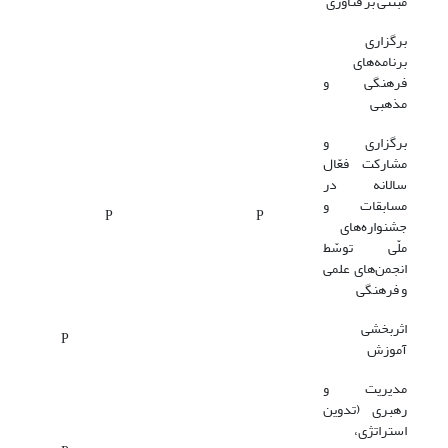
مبتنی بر فناوری
برگزاری
برنامه‌های
فرهنگی و
مذهبی
برگزاری و
مشارکت فعّال
سالانه در
مسابقات و
P
P
جشنواره‌های
ملّی توسّط
انجمن‌های علمی
و فرهنگی
اثربخشی
P
آموزش
مدیریت و
رهبری (تدوین
استراتژی،