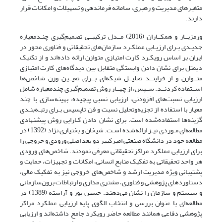
متغیرهای مدیریت و رهبری، سامانه فرماندهی و تسهیلات و امکانات قرار
دارند.
ورمزیــار و همکــاران (2016) مــدل ترکیبــی تصمیم‌گیری چنـدمعیاره
جدیـدی بـرای ارزیـابی عملکـرد سازمان‌های تحقیقاتی و فناوری محور در
ایران بر اساس رویکـرد کارت امتیازی متوازن ارائه داده‌اند و از تکنیک
دیمتل برای نشان دادن وابستگی متقابل بین دیدگاه‌های کارت امتیازی
متــوازن و از فراینــد تحلیــل شبکه‌ای بــرای تعیــین وزن شاخص‌ها
اســتفاده کردنــد. ســپس، از چهــار روش تصمیم‌‎گیری چندمعیاره شامل
ارزیابی نسبت‌های افزودنی، ارزیابی نسبی پیچیده، بهینه‌سازی با چند
معیار با استفاده از تجزیه‌وتحلیل نسبت و فن تاپسیس بـرای رتبـه‌بنـدی
گزینه‌ها استفاده‌شده است. برای نشان دادن کـارایی روش پیشنهادی
مطالعه‌ای مـوردی نیـز ارائه‌شده اسـت. شیخان و بختیاری نژاد (1392) در
مطالعه خود در دانشگاه صنعتی امیرکبیر دو بعد اصلی ورودی و خروجی را
برای ارزیابی عملکرد مراکز تحقیقاتی معرفی نمودند. شاخص‌های ورودی
هر واحد تحقیقاتی به تفکیک منابع انسانی، امکانات و تجهیزات، حمایت و
پشتیبانی ویژه مدیریت ارشد و شاخص‌های خروجی نیز به تفکیک مالی،
دستاوردهای پژوهشی و فناوری، مشتری مداری و ارتباطات برون‌سازمانی
و سیستم و سازمان را نشان می‌دهند. حسین پور و آراسته (1389) در
مطالعه‌ای با عنوان بررسی و انتخاب الگوی پایه ارزیابی عملکرد مراکز
پژوهشی دفاعی همانند مطالعه حاضر رویکرد جامع داشته‌اند و ارزیابی