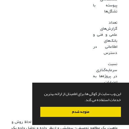
پیوسته با
تشکّل‌ها
تعداد
گزارش‌های
علمی و فنی و
بانک‌های
اطلاعاتی در
دسترس
نسبت
سرمایه‌گذاری
در پروژه‌ها به
اعتبارات
هزینه‌ای و
این وب سایت از کوکی ها برای اطمینان از ارائه بهترین
انحراف هزینه‌ای
خدمات استفاده می کند.
پروژه‌ها
روش‌شناسی پژوهش
متوجه شدم
پژوهش حاضر، ازلحاظ هدف یک تحقیق کاربردی، و به لحاظ روش و
ماهیت یک مطالعه توصیفی- پیمایشی و ازنظر داده و تحلیل داده یک