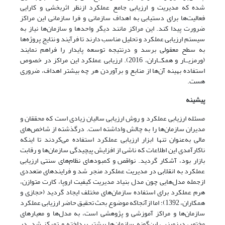
شده که مدیریت و ارزیابی جامع عملکرد ازنظر اثربخشی و کارایی
فعالیت‌ها برای دستیابی به اهداف سازمانی و فرا سازمانی این مراکز
ضرورت پیدا کند. این مراکز مانند دیگر واحدها و سازمان‌ها نیاز به
سیستم ارزیابی عملکرد و تحلیل مناسب دارند تا فرآیند و نتایج پروژه‌ها
به سطح معقولی برسد و درنتیجه توسعه پایدار را فراهم نمایند
(ورمزیــار و همکــاران، 2016). ارزیابی عملکرد این مراکز در خصوص
استفاده بهینه آن‌ها از منابع و برآوردن هر چه بیشتر اهداف، ضروری
هست.
پیشینه
مسئله ارزیابی عملکرد و روش ارزیابی سالیان زیادی است که محققان و
مدیران سازمان‌ها را به چالش واداشته است. درگذشته از شاخص‌های
مالی به‌عنوان تنها ابزار ارزیابی عملکرد استفاده می‌کردند تا اینکه
ناکارآمدی این اطلاعات که ناشی از افزایش پیچیدگی سازمان‌ها و رقابت
بازار بود، آشکار گردید. نواقص و کمبودهای نظام‌های سنتی ارزیابی
عملکرد به انقلابی در مدیریت عملکرد منجر شد و فرایندهای متعددی
ازجمله مدل‌هایی چون مدل بنیاد مدیریت کیفیت اروپا، کارت متوازن،
هرم عملکرد برای استفاده سازمان‌های مختلف ایجاد گردید (حجازی و
همکاران، 1392)؛ اما ازآنجاکه موضوع بحث تحقیق حاضر ارزیابی عملکرد
سازمان‌ها و مراکز آموزشی و پژوهشی است، به مدل‌ها و معیارهای
مختص درزمینهی این‌گونه سازمان‌ها بیشتر پرداخته و تمرکز شد. در