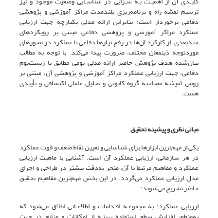
کلیـدی آن از اهمیـت بـه سـزایی در شناسـایی وضعیت موجود و نیز
ترسیم نقشه راه و برنامه‌ریزی بلندمدت مراکز آموزشی و پژوهشی
دفاعی برخوردار است؛ بنابراین ارائه مدلی یکپارچه جهت ارزیابی
عملکرد مراکز آموزشی و پژوهشی دفاعی مبتنی بر رویکردهای
چندبعدی، از کارکرد آن‌ها در رفع نیازها دفاعی تا عملکرد در محورهای
موردتوجه ذینفعان مختلف، ضرورت پیدا می‌کند. با توجه به مطالب
بیان‌شده هدف پژوهش حاضر ارائه مدلی بومی مطابق با زیست‌بوم
دفاعی، جهت ارزیابی عملکرد مراکز آموزشی و پژوهشی آن، مبتنی بر
روش آمیخته مصاحبه گروه کانونی و تحلیل عاملی اکتشافی و تأییدی
هست.
مبانی نظری و پیشینه تحقیق
یکی از مهم‌ترین ابزارها برای شناسایی و تعیین نقاط ضعف و قوت عملکرد
در هر سازما‌نی، ارزیابی عملکرد آن است. آشنایی با ماهیت ارزیابی
عملکرد و مفاهیم مرتبط با آن، منجر به‌دقت بیشتر در طراحی و اجرای
مدل ارزیابی عملکرد می‌گردد. در این بخش مهم‌ترین مفاهیم تحقیق
حاضر تشریح می‌شوند:
ارزیابی عملکرد: به مجموعـه اقـدامات و اطلاعـاتی اطلاق می‌شود که
به‌منظور افزایش سطح استفاده بهینـه از امکانات و منابع در جهت