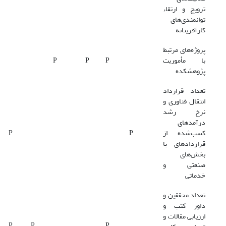
ترویج و ارتقاء
توانمندی‌های
کارآفرینانه
پروژه‌های مرتبط
با مأموریت
P
P
P
پژوهشکده
تعداد قرارداد
انتقال فناوری و
نرخ رشد
درآمدهای
کسب‌شده از
P
P
قراردادهای با
بخش‌های
صنعتی و
خدماتی
تعداد محققین و
داور کتب و
ارزیابی مقالات و
P
P
P