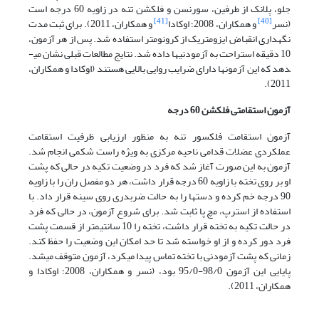
جلو، پلانک از طرفین، سورنسن و فلکشن تنه در زاویه 60 درجه است
[41]
[40]
(نسر
و همکاران، 2008؛ اوکادا
و همکاران، 2011). برای ثبت مدت
نگهداری انقباض ایزومتریک از کرونومتر استفاده شد. پس از هر آزمون،
10 دقیقه استراحت به آزمودنی­ها داده شد. نتایج مطالعات قبلی نشان می­
دهد که این آزمون­ها دارای ضرایب روایی بالایی هستند (اوکادا و همکاران،
2011).
آزمون استقامتی فلکشن 60 درجه
آزمون استقامت فلکسور تنه به منظور ارزیابی ظرفیت استقامت
عملکردی عضلات قدامی ناحیه مرکزی به ویژه راست شکمی انجام ­شد.
آزمون به این صورت آغاز ­شد که فرد در وضعیت تکیه در حالی که پشت
او بر روی تخته با زاویه 60 درجه قرار داشت، هر دو مفصل ران را با زاویه
90 درجه خم کرده و دست­ها را به حالت ضربدری روی سینه قرار داد. با
استفاده از استرپ، مچ پا ثابت ­شد. برای شروع آزمون، در حالی که فرد
در حالت تکیه به تخته قرار داشت، تخته را 10 سانتی­متر از قسمت پشت
فرد دور کرده و از او خواسته ­شد تا حد امکان این وضعیت را حفظ کند.
زمانی که پشت آزمودنی با تخته تماس پیدا می­کرد، آزمون متوقف می­شد.
پایایی این آزمون 98/0-95/0 بود، (نسر و همکاران، 2008؛ اوکادا و
همکاران، 2011).