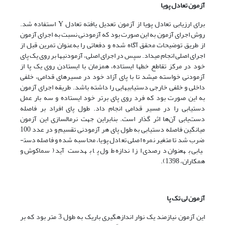
آزمون تعادل پویا
برای ارزیابی تعادل پویا از آزمون تعدیل یافته تعادل Y استفاده شد.
روش اجرای آزمون به این صورت بود که آزمودنی نسبت به اجرای آزمون
از طریق توضیحات محقق آگاه شده و دفعاتی را به‌عنوان تمرین قبل از
اجرای اصلی انجام می­داد. سپس در اجرای اصلی، آزمودنی­ها بر روی یک پای
خود در مرکز تقاطع خط­ها ایستاده، همزمان با ایستادن روی یک پا از
آزمودنی خواسته می­شد تا با پای آزاد خود در مسیرهای قدامی، خلفی
داخلی و خلفی خارجی دستیابی­هایی را داشته باشد. طریقه اجرای آزمون
به این صورت بود که فرد روی پای برتر خود ایستاده و سه بار عمل
دستیابی را در مسیر قدامی انجام داد. طول پای افراد بر فاصله
دست‌یابی آن‌ها اثر گذار است. بنابراین جهت نرمال­سازی این آزمون
میانگین فاصله دست­یابی به طول پای هر آزمودنی تقسیم و در عدد 100
ضرب شد تا متغیر نمره اصلی تعادل پویا، محاسبه شده و فاصله دست­
یابی به­عنوان درصدی از اندازه طول پا به­دست ­آید (سماکوش و
همکاران، 1398).
آزمون لی تک پا
این آزمون نیازمند یک نوار اندازه­گیری باریک به طول 3 متر بود که بر