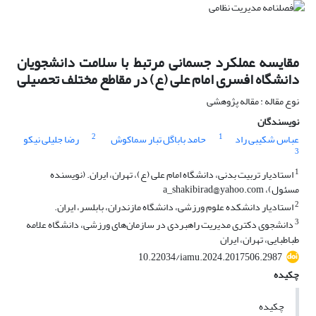
مقایسه عملکرد جسمانی مرتبط با سلامت دانشجویان
دانشگاه افسری امام علی (ع) در مقاطع مختلف تحصیلی
نوع مقاله : مقاله پژوهشی
نویسندگان
2
1
عباس شکیبی راد
حامد باباگل تبار سماکوش
رضا جلیلی نیکو
3
1
استادیار تربیت بدنی، دانشگاه امام علی (ع)، تهران، ایران. (نویسنده
مسئول)، a_shakibirad@yahoo.com
2
استادیار دانشکده علوم ورزشی، دانشگاه مازندران، بابلسر، ایران.
3
دانشجوی دکتری مدیریت راهبردی در سازمان‌های ورزشی، دانشگاه علامه
طباطبایی، تهران، ایران
10.22034/iamu.2024.2017506.2987
چکیده
چکیده