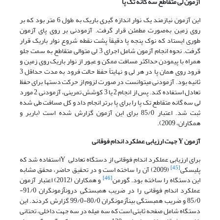
آزمون لی متقاطع سه گانه تک پا
این آزمون نیازمند یک نوار اندازه گیری باریک به طول 6 متر بود که بر
روی زمین به‌صورت مطمئن قرار گرفت. آزمودنی بر روی پای آزمون
طوری ­ایستاد که نوک پنجه پا دقیقاً پشت نقطه شروع نوار باریک قرار
گرفت. نحوه انجام آزمون شامل اجرای 3 لی متوالی متقاطع به سمت جلو
همراه با پیمودن حداکثر مسافت ممکن و عبور از نوار باریک روی زمین و
فرود روی همان پا در هر لی و نهایتاً حفظ حالت فرود به مدت حداقل 3
ثانیه بود. آزمودنی می­توانست در صورت لزوم از حرکت دست­ها برای حفظ
تعادل استفاده کند. پس از انجام 2 یا 3 کوشش تمرینی، آزمودنی 2 مورد
لی سه گانه متقاطع تک پا را برای پا برتر انجام داد و کل مسافت طی شده
ثبت ­شد. اعتبار 85/0 برای این آزمون گزارش شده است (باربر و
همکاران، 2009).
آزمون
Y
جهت ارزیابی عملکرد اندام فوقانی
برای ارزیابی عملکرد اندام فوقانی از دستگاه تعادلی Yاستفاده شد که
[45]
پلیسکی
(2009) آن را ساخته است و در تحقیق حاضر، محقق مشابه
[46]
این دستگاه را ساخته بود. گورمن
و همکاران (2012) اعتبار آزمون
عملکرد اندام فوقانی را در ضریب همبستگی درون­آزمونگران 91/0-
85/0 و ضریب همبستگی بین­آزمونگران 80/0-99/0 گزارش کردند. این
دستگاه شامل صفحه ثابتی است که سه میله در سه جهت داخلی، تحتانی