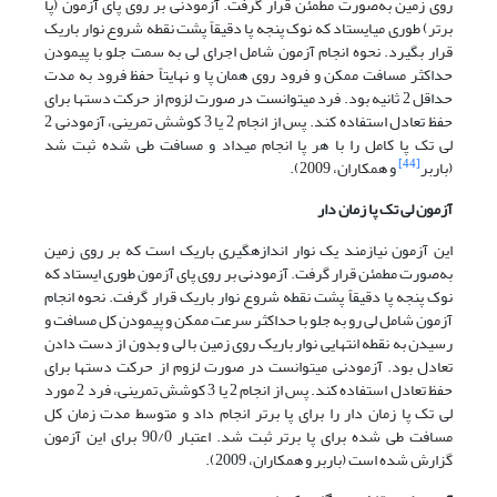
روی زمین به‌صورت مطمئن قرار گرفت. آزمودنی بر روی پای آزمون (پا
برتر) طوری می­ایستاد که نوک پنجه پا دقیقاً پشت نقطه شروع نوار باریک
قرار بگیرد. نحوه انجام آزمون شامل اجرای لی به سمت جلو با پیمودن
حداکثر مسافت ممکن و فرود روی همان پا و نهایتاً حفظ فرود به مدت
حداقل 2 ثانیه بود. فرد می­توانست در صورت لزوم از حرکت دست­ها برای
حفظ تعادل استفاده کند. پس از انجام 2 یا 3 کوشش تمرینی، آزمودنی 2
لی تک پا کامل را با هر پا انجام می­داد و مسافت طی شده ثبت شد
[44]
(باربر
و همکاران، 2009).
آزمون لی تک پا زمان دار
این آزمون نیازمند یک نوار اندازه­گیری باریک است که بر روی زمین
به‌صورت مطمئن قرار گرفت. آزمودنی بر روی پای آزمون طوری ­ایستاد که
نوک پنجه پا دقیقاً پشت نقطه شروع نوار باریک قرار ­گرفت. نحوه انجام
آزمون شامل لی رو به جلو با حداکثر سرعت ممکن و پیمودن کل مسافت و
رسیدن به نقطه انتهایی نوار باریک روی زمین با لی و بدون از دست دادن
تعادل بود. آزمودنی می­توانست در صورت لزوم از حرکت دست­ها برای
حفظ تعادل استفاده کند. پس از انجام 2 یا 3 کوشش تمرینی، فرد 2 مورد
لی تک پا زمان دار را برای پا برتر انجام داد و متوسط مدت زمان کل
مسافت طی شده برای پا برتر ثبت شد. اعتبار 90/0 برای این آزمون
گزارش شده است (باربر و همکاران، 2009).