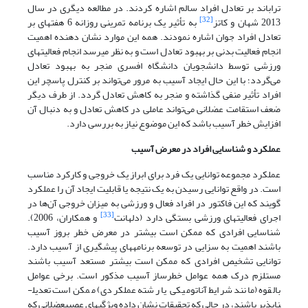
تراباند بر تعادل افراد سالم اشاره کردند. در مطالعه دیگری در سال
[32]
2013 شهان و کاتز
به تأثیر یک برنامه تمرینی روزانه 6 هفته­ای بر
تعادل افراد جوان اشاره نمودند. همه این موارد نشان دهنده اهمیت
انجام فعالیت بدنی بر بهبود تعادل است و به نظر می­رسد انجام فعالیت­های
ورزشی توسط دانشجویان دانشگاه افسری منجر به بهبود تعادل
می‌گردد؛ با این حال ایجاد آسیب به مرور می‌تواند بر کنترل پاسچر این
افراد تأثیر منفی گذاشته و منجر به کاهش تعادل گردد. از طرف دیگر
ضعف استقامت عضلانی می‌تواند عاملی در کاهش تعادل و به دنبال آن
افزایش خطر آسیب باشد که این موضوع نیاز به بررسی دارد.
عملکرد و شناسایی افراد در معرض آسیب
عملکرد مجموعه توانایی یک فرد برای ابراز یک خروجی و کارکرد مناسب
است. در واقع توانایی رسیدن به یک نتیجه یا قابلیت ایجاد آن را عملکرد
گویند که این فاکتور در افراد فعال و ورزشی به میزان خروجی آن‌ها در
[33]
اجرای فعالیت­های ورزشی بستگی دارد (دلهانت
و همکاران، 2006).
شناسایی افرادی که ممکن است بیشتر در معرض خطر بروز آسیب
باشند اهمیت به سزایی در توسعه برنامه­های پیشگیری از آسیب­ دارد.
توانایی تشخیص افرادی که ممکن است بیشتر مستعد آسیب باشند
مستلزم درک همه عوامل خطر­ساز آسیب مذکور است. برخی عوامل
بالقوه (مانند شرایط آناتومیکی یا رشته عملکردی) ممکن است تعدیل­
ناپذیر باشند، در حالی که تحقیقات نشان داده ویژگی­های عصبی­عضلانی که