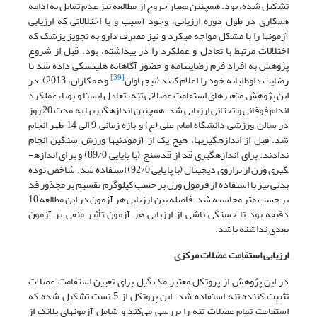
تشکیل شده، بود. همچنین معیار خروج از مطالعه نیز عدم تمایل به ادامه
همکاری در طول دوره ارزیابی، وجود آسیب و یا اختلالاتی که ارزیابی
آزمون­ها را با مشکل مواجه می­کرد و نیز مصرف دارو به تجویز پزشک که
اختلالات مرتبط با تعادل و عملکرد را در پی­داشته، بود. قبل از شروع
پژوهش به افراد فرم رضایت­نامه و حضور آگاهانه هلینسکی داده شد تا
[39]
رضایت داوطلبانه خود را اعلام کنند (نیجهاوان
و همکاران، 2013). در
این پژوهش متغیرهای استقامت عضلانی تنه، تعادل ایستا و پویا، عملکرد
اندام فوقانی و تحتانی ارزیابی شد. همچنین اندازه­گیری­ها به مدت 20 روز
در سالن ورزشی دانشگاه امام علی (ع) و بازه زمانی 9 الی 14 ظهر انجام
شد. قبل از اندازه­گیری­ها، هیچ یک از آزمودنی­ها ورزش سنگین انجام
ندادند. برای اندازه­گیری قد از قدسنج (با پایایی 89/0) و برای اندازه­
گیری وزن از ترازوی دیجیتال (با پایایی 92/0) استفاده شد. شاخص توده
بدنی نیز با استفاده از فرمول وزن بر حسب کیلوگرم تقسیم بر مجذور قد
بر حسب متر محاسبه شد. فاصله بین ارزیابی هر آزمون در این مطالعه 10
دقیقه بود تا خستگی ناشی از ارزیابی هر آزمون تأثیر منفی بر آزمون
بعدی نداشته باشد.
ارزیابی استقامت عضلات مرکزی
در این پژوهش از پروتکل معتبر مک گیل برای تعیین استقامت عضلات
تثبیت کننده تنه استفاده شد. این پروتکل از 5 تست تشکیل شده که
استقامت تمام عضلات تنه را بررسی می‌کند و شامل آزمون­های پلانک از