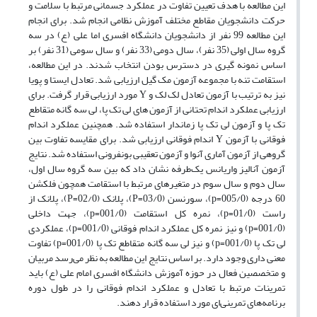
این مطالعه با هدف تعیین تفاوت در عملکرد جسمانی مرتبط با سلامت و
حرکت دانشجویان مقاطع مختلف آموزش نظامی انجام شد. برای انجام
این مطالعه 99 نفر از دانشجویان دانشگاه افسری اما علی (ع) در سه
گروه سال اولی (35 نفر)، سال دومی (33 نفر) و سال سومی (31 نفر) بر
اساس نمونه گیری در دسترس بودن انتخاب شدند. در این مطالعه،
استقامت تنه با مجموعه آزمون مک گیل ارزیابی شد. تعادل ایستا و پویا
نیز به ترتیب با آزمون تعادل لک لک و Y مورد ارزیابی قرار گرفت. برای
ارزیابی عملکرد اندام تحتانی از آزمون های لی تک پا، لی سه گانه متقاطع
تک پا و آزمون لی تک پا زماندار استفاده شد. همچنین عملکرد اندام
فوقانی با آزمون Y اندام فوقانی ارزیابی شد. برای مقایسه تفاوت بین
گروهی از آزمون آماری آنوا و آزمون تعقیبی بونفرونی استفاده شد. نتایج
آزمون آنالیز واریانس یک‌طرفه نشان داد که بین سه گروه سال اول،
سال دوم و سال سوم در متغیرهای مرتبط با استقامت همچون فلکشن
60 درجه (005/0=p)، سورنسن (03/0=P)، پلانک (02/0=P)، پلانک از
راست (01/0=p)، نمره کل استقامت (001/0=p)، جهت داخلی
(001/0=p) و نیز نمره کل عملکرد اندام فوقانی (001/0=p)، عملکردی
لی تک پا (001/0=p) و نیز لی سه گانه متقاطع تک پا (001/0=p) تفاوت
معنی داری وجود دارد. بر اساس نتایج این مطالعه به نظر می‌رسد مربیان
و متخصصین فعال در حوزه آموزش دانشگاه افسری امام علی (ع) باید
تمرینات مرتبط با تعادل و عملکرد اندام فوقانی را در طول دوره
برنامه‌های تمرینی‌ای مورد استفاده قرار دهند.