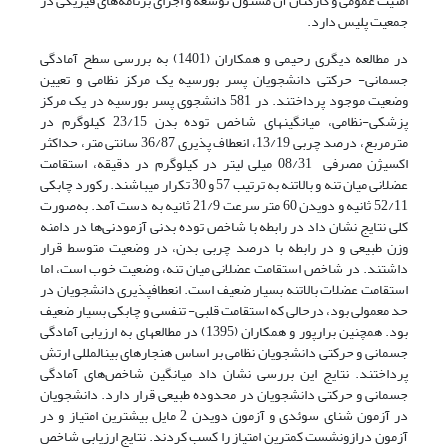
امنیت عمومی و کارکنان آن مسئول توسعه و اجرای برنامه‌های فیزیکی در
جمعیت پلیس دارد.
در مطالعه دیگری رحیمی و همکاران (1401) به بررسی سطح آمادگی
جسمانی- حرکتی دانشجویان پسر بورسیه یک مرکز نظامی و تعیین
وضعیت موجود پرداختند. در 581 دانشجوی پسر بورسیه در یک مرکز
پزشکی-نظامی، میانگین­های شاخص توده بدن 23/15 کیلوگرم در
مترمربع، درصد چربی 13/19، انعطاف پذیری 36/87 سانتی متر، حداکثر
اکسیژن مصرفی 08/31 میلی لیتر در کیلوگرم در دقیقه، استقامت
عضلانی میان تنه و بالاتنه به ترتیب 57 و 30 تکرار می­باشند. رکورد چابکی
52/11 ثانیه و دویدن 60 متر سرعت 21/9 ثانیه به دست آمد. به‌صورت
کلی نتایج نشان داد در رابطه با شاخص توده بدنی آزمودنی‌ها در دامنه
وزن طبیعی و در رابطه با درصد چربی بدن، در وضعیت متوسط قرار
داشتند. در شاخص استقامت عضلانی میان تنه، وضعیت خوب است، اما
استقامت عضلات بالاتنه بسیار ضعیف است. انعطاف­پذیری دانشجویان در
حد معمولی بود، درحالی که استقامت قلبی- تنفسی و چابکی بسیار ضعیف
بود. همچنین برارپور و همکاران (1395) در مطالعه­ای به ارزیابی آمادگی
جسمانی و حرکتی دانشجویان نظامی بر اساس هنجارهای بین­المللی ارتش
پرداختند. نتایج این بررسی نشان داد میانگین شاخص‌های آمادگی
جسمانی و حرکتی دانشجویان در محدوده طبیعی قرار دارد. دانشجویان
در آزمون شنای سوئدی و آزمون دویدن 2 مایل بیشترین امتیاز و در
آزمون درازو­نشست کمترین امتیاز را کسب کردند. نتایج ارزیابی شاخص