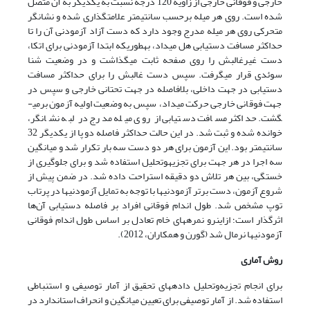
خارجی و فوقانی خارجی از زاویه 120 درجه نسبت به یکدیگر به آن متصل
شده است. روی هر میله برحسب سانتی­متر علامت­گذاری شده و نشانگر
متحرکی روی هر میله مدرج وجود دارد که دست آزاد آزمودنی آن را تا
حداکثر مسافت دستیابی هل می­داد، به­طوریکه ابتدا آزمودنی برای اتکا،
دست غیرغالبش را روی صفحه ثابت می­گذاشت و در وضعیت شنا
سوئدی قرار می­گرفت. سپس دست غالبش را برای حداکثر مسافت
دستیابی در جهت داخلی، بلافاصله در جهت تحتانی خارجی و سپس در
جهت فوقانی خارجی حرکت می­داد، سپس به وضعیت اولیه آزمون برمی­
گشت. حداکثر مسافت دستیابی از روی میله مدرج در لبه نشانگر،
خوانده شده و ثبت شد. در این حالت حداکثر فاصله دو پا از یکدیگر 32
سانتیمتر بود. این آزمون برای هر دو دست سه بار تکرار شد و میانگین
سه اجرا در هر جهت برای تجزیه­وتحلیل استفاده شد و برای جلوگیری از
خستگی، بین هر تلاش دو دقیقه استراحت داده شد. در ضمن پیش از
شروع آزمون، دست برتر آزمودنی­ها با توجه به تمایل آزمودنی­ها در پرتاب
توپ مشخص شد. طول اندام فوقانی افراد بر فاصله دستیابی آن‌ها
اثرگذار است؛ ازاین­رو نمره­های خام تعادل بر اساس طول اندام فوقانی
آزمودنی­ها نرمال شد (گورن و همکاران، 2012).
روش آماری
برای انجام تجزیه‌وتحلیل داده­های تحقیق از آمار توصیفی و استنباطی
استفاده شد. از آمار توصیفی برای تعیین میانگین و انحراف استاندارد در