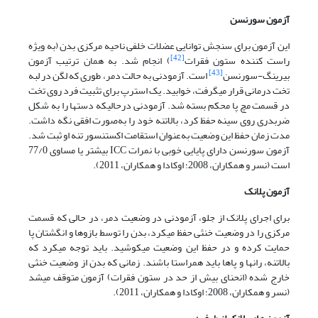
آزمون سورنسن
این آزمون برای سنجش توانایی عضلات خلفی ناحیه مرکزی بدن (به ویژه
[42]
راست کننده ستون فقرات
) انجام ­شد. به همان ترتیب آزمون
[43]
بیرینگ-سورنسن
است. آزمودنی به حالت دمر، طوری که لگن در لبه
تخت درمانی قرار می­گرفت، خوابید. یک استرپ برای تثبیت فرد روی تخت
در قسمت مچ پا محکم بسته ­شد. آزمودنی درحالی­که دست­ها را به شکل
ضربدری روی سینه حفظ کرد، بالاتنه خود را به‌صورت افقی نگه داشت.
مدت زمان حفظ این وضعیت به‌عنوان استقامت اکستنسور تنه او ثبت شد.
آزمون سورنسن دارای پایایی خوبی با نمرات ICC بیشتر یا مساوی 77/0
است (نسر و همکاران، 2008؛ اوکادا و همکاران، 2011).
آزمون پلانک
برای اجرای پلانک از جلو، آزمودنی در وضعیت دمر، در حالی که قسمت
مرکزی را در وضعیت خنثی حفظ می­کرد، بدن را توسط بازوها و انگشتان پا
حمایت کرده و در حفظ این وضعیت می­کوشید. باید توجه می­کرد که
بالاتنه، ران­ها و پاها باید همراستا باشند. زمانی که بدن از وضعیت خنثی
خارج شده (انحنای بیش از حد در ستون فقرات) آزمون متوقف می­شد
(نسر و همکاران، 2008؛ اوکادا و همکاران، 2011).