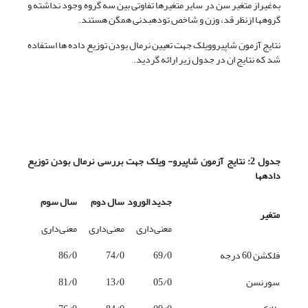
به‌غیراز متغیر سن در سایر متغیرها تفاوتی بین سه گروه وجود نداشته و
گروه­ها ازنظر قد، وزن و شاخص توده­بدنی همگن هستند.
نتایج آزمون شاپیروویلک جهت تعیین نرمال بودن توزیع داده ها استفاده
شد که نتایج ان در جدول زیر ارائه گردید.
جدول 2: نتایج آزمون شاپیرو- ویلک جهت بررسی نرمال بودن توزیع
داده­ها
جدید الورود
سال دوم
سال سوم
متغیر
معنی‌داری
معنی‌داری
معنی‌داری
فلکشن 60 درجه
69/0
74/0
86/0
سورنسن
05/0
13/0
81/0