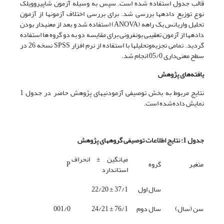
قالب جدول استفاده شده است. سپس به وسیله آزمون شاپیروویلک
نوع توزیع داده­ها بررسی شد. برای بررسی اختلاف آزمون­ها از آزمون
تحلیل واریانس یک راهه (ANOVA) استفاده شد و بعد از معنی­دار بودن
داده­ها از آزمون تعقیبی بونفرونی برای مقایسه دو به دو گروه ها استفاده
گردید. تمامی تجزیه‌وتحلیل­ها با استفاده از نرم افزار SPSS نسخه 26 در
سطح معنی‌داری 05/0 انجام شد.
یافته‌های پژوهش
نتایج مربوط به بخش توصیفی آزمودنی­های پژوهش حاضر در جدول 1
نمایش داده‌شده است.
جدول 1: نتایج اطلاعات توصیفی گروه­های پژوهش
میانگین ± انحراف
متغیر
گروه
P
استاندارد
سال اول
37/1 ± 22/20
سن (سال)
سال دوم
76/1 ± 24/21
001/0