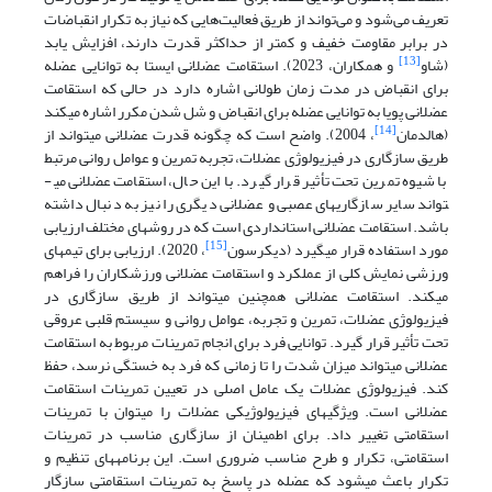
تعریف می‌شود و می‌تواند از طریق فعالیت‌هایی که نیاز به تکرار انقباضات
در برابر مقاومت خفیف و کمتر از حداکثر قدرت دارند، افزایش یابد
[13]
(شاو
و همکاران، 2023). استقامت عضلانی ایستا به توانایی عضله
برای انقباض در مدت زمان طولانی اشاره دارد در حالی که استقامت
عضلانی پویا به توانایی عضله برای انقباض و شل شدن مکرر اشاره می­کند
[14]
(هالدمان
، 2004). واضح است که چگونه قدرت عضلانی می­تواند از
طریق سازگاری در فیزیولوژی عضلات، تجربه تمرین و عوامل روانی مرتبط
با شیوه تمرین تحت تأثیر قرار گیرد. با این حال، استقامت عضلانی می­
تواند سایر سازگاری­های عصبی و عضلانی دیگری را نیز به دنبال داشته
باشد. استقامت عضلانی استانداردی است که در روش­های مختلف ارزیابی
[15]
مورد استفاده قرار می­گیرد (دیکرسون
، 2020). ارزیابی برای تیم­های
ورزشی نمایش کلی از عملکرد و استقامت عضلانی ورزشکاران را فراهم
می­کند. استقامت عضلانی همچنین می­تواند از طریق سازگاری در
فیزیولوژی عضلات، تمرین و تجربه، عوامل روانی و سیستم قلبی عروقی
تحت تأثیر قرار گیرد. توانایی فرد برای انجام تمرینات مربوط به استقامت
عضلانی می­تواند میزان شدت را تا زمانی که فرد به خستگی نرسد، حفظ
کند. فیزیولوژی عضلات یک عامل اصلی در تعیین تمرینات استقامت
عضلانی است. ویژگی­های فیزیولوژیکی عضلات را می­توان با تمرینات
استقامتی تغییر داد. برای اطمینان از سازگاری مناسب در تمرینات
استقامتی، تکرار و طرح مناسب ضروری است. این برنامه­های تنظیم و
تکرار باعث می­شود که عضله در پاسخ به تمرینات استقامتی سازگار