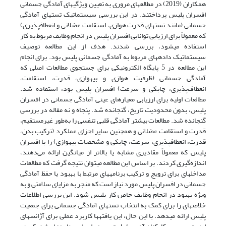
همکاران (2019) در مطالعه­ای مروری به تعیین ویژگی­های آمادگی جسمانی
افسران پلیس پرداختند. در این بررسی سیستماتیک تست­های آمادگی
جسمانی (مانند تست­های قدرت هوازی، استقامت عضلانی و انعطاف­پذیری)
که معمولاً برای ارزیابی توانایی افسران پلیس در انجام وظایف مربوط به کار
استفاده می­شود، بررسی شدند. هدف از این مطالعه توصیف
سیستماتیک داده­های مربوط به آمادگی جسمانی پلیس بود. برای انجام
این مطالعه در 5 پایگاه الکترونیکی برای جستجوی مطالعات اصلی که
آمادگی جسمانی (ظرفیت هوازی و بی­هوازی، قدرت، استقامت،
انعطاف‌پذیری، چابکی و سرعت) افسران پلیس بود، استفاده شد.
مطالعات اولیه برای ارزیابی معیارهای عینی آمادگی جسمانی در افسران
پلیس، بدون محدودیت تاریخ، گنجانده شد. پنجاه و نه مقاله در بررسی
گنجانده شد. مطالعات بیشتر آمادگی قلبی تنفسی را به‌طور غیرمستقیم،
قدرت و استقامت عضلانی و همچنین سایر اجزای عملکرد (ترکیب بدن،
قدرت، انعطاف­پذیری، سرعت، چابکی و مشخصات بی­هوازی) را با افسران
پلیس که معمولاً مقادیری مشابه یا بالاتر از میانگین ارائه می‌دهند،
اندازه‌گیری کردند. بر اساس این مطالعه می­توان نتیجه گرفت که مطالعات
مداخله­ای برای ترویج و ترکیب برنامه­های مرتبط با بهبود یا حفظ آمادگی
جسمانی در افسران پلیس مورد نیاز است که منجر به مزایای سلامتی و به
ویژه بهبود در انجام وظایف خاص کار پلیس شود. این بررسی اطلاعات
خلاصه­ای را برای کمک به انتخاب تست­های آمادگی جسمانی برای جمعیت
پلیس ارائه می­دهد. با این حال، این یافته­ها کاربرد عملی برای آژانس­های