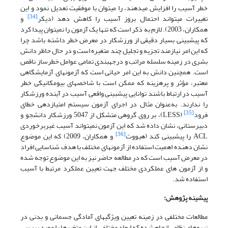
خطر آسیب را افزایش می­دهند، را می­توان با موفقیت تعدیل نمود و این
[34]
تغییرات می­تواند احتمال بروز آسیب را کاهش دهد (دیکر
و
همکاران، 2003). لازم به ذکر است که تنها یک آزمون را نمی­توان پیدا کرد
که پیش­بینی بسیار دقیقی از ورزشکار در معرض خطر داشته باشد چرا
که این امر نیازمند تجزیه و تجلیل چند متغیره است و در حال حاظر دانش
بشری در زمینه سلسله مراتب و درجه­بندی تمامی عوامل خطرساز ناقص
است. همچنین دانش به این امر حیاتی است که آزمون­های آزمایشگاهی
معتبر، مؤثر و پرهزینه که ممکن است با شاخص­های بیومکانیکی خطر
آسیب در ارتباط باشند توانایی پیش­بینی واقعی آسیب در آینده ورزشکار
را ندارند. به‌عنوان مثال در اجرای آزمون سیستم امتیازدهی خطای
[35]
فرود
(LESS)، بر روی گروهی متشکل از 5047 ورزشکار دانشجو و
دبیرستانی، نشان داده شد که این آزمون نمی­تواند آسیب غیربرخوردی
[36]
ACL را پیش­بینی کند (هیووت
و همکاران، 2009) که این موضوع
نشان دهنده اهمیت استفاده از آزمون­های مختلف با هدف شناسایی افراد
در معرض آسیب است که در مطالعه حاضر نیز به این موضوع توجه شده
و از آزمون های عملکردی مختلف جهت تعیین عملکرد مرتبط با آسیب
استفاده شد.
پیشینه پژوهش:
مطالعات مختلفی در زمینه تعیین ویژگی­های آمادگی جسمانی و بدنی در
نیروهای نظامی انجام شده که ابعاد مختلفی از این متغیر­ها را مورد بررسی