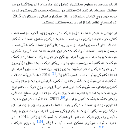
انجام می­دهد به سطوح مختلفی از تعادل نیاز دارد؛ زیرا این ویژگی­ها در هر
فعالیتی سبب ایجاد تغییرات مختلف در سیستم حسی­حرکتی می­شود که به
نوبه خود روی توانایی حفظ تعادل اثر می­گذارد (بیاتی و همکاران، 2015)
که نیروهای نظامی نیز از این قاعده مستثنی نیستند.
از عوامل مهم در حفظ تعادل و حرکت در بدن، وجود قدرت و استقامت
کافی در ناحیه مرکزی بدن است. ناحیه مرکزی شامل عضلات شکم،
عضلات اطراف ستون فقرات و سرینی، دیافراگم و عضلات کف لگن است.
بیست­ونه جفت عضله شرکت­کننده در این ناحیه، حلقه عضلانی را تشکیل
می­دهند و به ثبات ستون فقرات و لگن در حین حرکات عملکردی کمک
می­کنند. هنگامی­که این سیستم به­درستی کار می­کند، به انتقال مؤثر نیرو
در زنجیره حرکتی منجر می­شود. بدون وجود این عضلات، ستون فقرات از
[8]
لحاظ مکانیکی بی­ثبات است (سینگلا و وگار
، 2014). هنگامی‌که عضلات
شکم منقبض می­شوند، فشار داخل شکمی افزایش می­یابد و نیام پشتی
کمری را وادار به تنش می­کند. این انقباض قبل از شروع حرکت اندام­ها رخ
می‌دهند تا به اندام­ها اجازه دهند برای حرکت و فعال­سازی، سطح عضلانی
[9]
پایدار داشته باشند (هیل و لیسلر
، 2011). حفظ ثبات در این ناحیه،
لحظه­ای بوده و عضلات درگیر باید دائماً با تغییر پاسچر و وضعیت­های
بارگذاری سازگار شوند تا یکپارچگی ستون فقرات را تضمین و پایه
باثباتی را برای حرکت اندام­ها فراهم کنند (سینگلا و وگار، 2014). در
[10]
حقیقت ثبات مرکزی ممکن است ثبات فوقانی
را برای حرکات
[11]