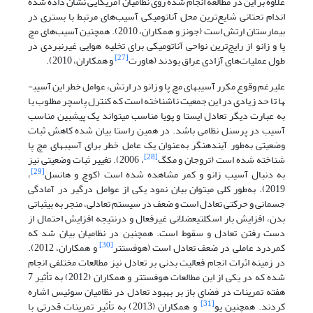
علاوه بر این در مطالعه انجام شده روی نظامیان آمریکایی نشان داده شده
اندام تحتانی شایع‌ترین محل آناتومیکی آسیب‌های مرتبط با بستری در
بیمارستان ارتش است (جونز و همکاران، 2010). همچنین آسیب‌های مچ
پا و زانو از رایج‌ترین نواحی آناتومیکی برای تخلیه هوایی غیرنبردی در
[27]
طول عملیات‌های آزادی عراق بودند (هاورت
و همکاران، 2010).
علیرغم وقوع مکرر آسیب­های مچ پا و زانو در ارتش، عوامل خطر این آسیب­
ها تا حد زیادی در این جمعیت ناشناخته است که کنترل پاسچر مطلوب یا
به عبارت دیگر تعادل ایستا و پویا مناسب می­تواند یک پیش­بین مناسب
آسیب در پرسنل نظامی باشد. در همین راستا بیان شده کاهش ثبات
وضعیتی به‌طور آینده­نگر به‌عنوان یک عامل خطر برای آسیب­های مچ پا
[28]
شناخته شده است (تروجان و مکگ
، 2006). تغییر ثبات وضعیتی نیز
[29]
به دنبال آسیب زانو و کمر مشاهده شده است (کوچ و هانسل
،
2019). به‌طور کلی می­توان بیان نمود یکی از عوامل درگیر در آمادگی
جسمانی و حرکتی تعادل است و ضعف در سیستم تعادلی، منجر به بی­ثباتی
بدن، افزایش بار اسکلتی­عضلانی غیرفعال و درنتیجه افزایش احتمال از
دست رفتن تعادل و سقوط است. همچنین در نظامیان بیان شد که
[30]
کمردرد عاملی در ضعف تعادل است (هوفستتر
و همکاران، 2012).
در زمینه اثرات انجام فعالیت بدنی بر تعادل نیز مطالعات مختلفی انجام
شده که در یکی از این مطالعات هوفستتر و همکاران (2012) به تأثیر 7
هفته تمرینات در فضای باز بر بهبود تعادل در نظامیان سوئیس اشاره
[31]
کردند. همچنین یو
و همکاران (2013) به تأثیر تمرینات قدرتی با