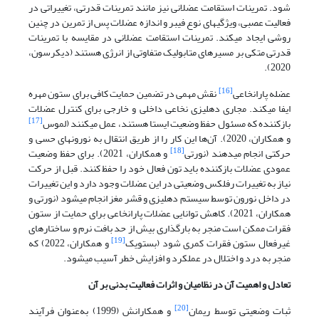
شود. تمرینات استقامت عضلانی نیز مانند تمرینات قدرتی، تغییراتی در
فعالیت عصبی، ویژگی­های نوع فیبر و اندازه عضلات پس از تمرین در چنین
روشی ایجاد می­کند. تمرینات استقامت عضلانی در مقایسه با تمرینات
قدرتی متکی بر مسیرهای متابولیک متفاوتی از انرژی هستند (دیکرسون،
2020).
[16]
عضله پارانخاعی
نقش مهمی در تضمین حمایت کافی برای ستون مهره
ایفا می­کند. مجاری دهلیزی نخاعی داخلی و خارجی برای کنترل عضلات
[17]
بازکننده که مسئول حفظ وضعیت ایستا هستند، عمل می­کنند (لموس
و همکاران، 2020). آن‌ها این کار را از طریق انتقال به نورون­های حسی و
[18]
حرکتی انجام می­دهند (نورتی
و همکاران، 2021). برای حفظ وضعیت
عمودی عضلات بازکننده باید تون فعال خود را حفظ کنند. قبل از حرکت
نیاز به تغییرات رفلکس وضعیتی در این عضلات وجود دارد و این تغییرات
در داخل نورون توسط سیستم دهلیزی و قشر مغز انجام می­شود (نورتی و
همکاران، 2021). کاهش توانایی عضلات پارانخاعی برای حمایت از ستون
فقرات ممکن است منجر به بارگذاری بیش از حد بافت نرم و ساختارهای
[19]
غیرفعال ستون فقرات کمری شود (بستویک
و همکاران، 2022) که
منجر به درد و اختلال در عملکرد و افزایش خطر آسیب می­شود.
تعادل و اهمیت آن در نظامیان و اثرات فعالیت بدنی بر آن
[20]
ثبات وضعیتی توسط ریمان
و همکارانش (1999) به‌عنوان فرآیند