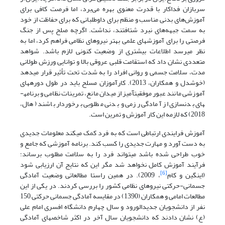
سربازان فداکار با قدرت معنوی بهره می‌برد، اما فرصت کافی برای
آموزش‌های بدنی مناسب و منظم برای داوطلبانی که برای حفاظت از خود
به سمت جبهه‌های نبرد شتافتند، نداشت. اگرچه صلح پس از جنگ
فرصتی را برای آموزش­های علمی بهتر نیروهای نظامی فراهم کرد، اما به
نظر می­رسد اطلاعات بیشتری از وضعیت کنونی لازم باشد. شواهد
متعددی نشان داد که استقامت قلبی عروقی بالا و توانایی ورزش طولانی
مدت، سلامت جسمی و روانی افراد را به شدت تحت تأثیر قرار می­دهد
(خوشدل و همکاران، 2013). کارآموزان مسلح باید در طول دوره­های
آموزشی مانند عبور موفقیت­آمیز از میدان مانع، تمرینات نظامی و برنامه­
های بدنسازی از آمادگی رزمی و بدنی مطلوبی برخوردار باشند (هال،
2018) که لازمه این کار آموزش و تمرین است.
آموزش فرایندی ارتباطی است که به فرد کمک می­کند معلومات جدیدی
به دست آورد و مهارت جدیدی را کسب کند. برنامه آموزشی که جامع و
خوب طراحی شده باشد می­تواند فرد را به سلامت مطلوب برساند؛
فرآیند آموزش کامل نخواهد شد مگر این که نتایج آن ارزیابی شود
[6]
(اینگین و کام
، 2009). در همین راستا مطالعاتی وضعیت آمادگی
جسمانی-حرکتی نیروهای نظامی کشور را بررسی کردند. در یکی از این
مطالعات امامی و همکاران (1390) در مقایسه آمادگی جسمانی حرکتی 150
نفر از دانشجویان جدیدالورود و سال چهارم دانشگاه افسری امام علی
(ع) نشان دادند که دانشجویان سال آخر در اکثر شاخص­های آمادگی