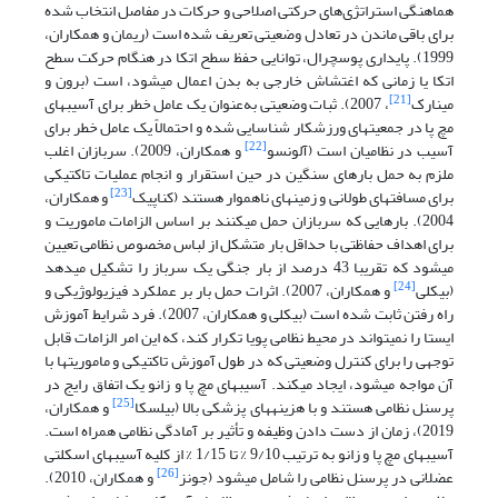
هماهنگی استراتژی‌های حرکتی اصلاحی و حرکات در مفاصل انتخاب شده
برای باقی ماندن در تعادل وضعیتی تعریف شده است (ریمان و همکاران،
1999). پایداری پوسچرال، توانایی حفظ سطح اتکا در هنگام حرکت سطح
اتکا یا زمانی که اغتشاش خارجی به بدن اعمال می­شود، است (برون و
[21]
مینارک
، 2007). ثبات وضعیتی به‌عنوان یک عامل خطر برای آسیب­های
مچ پا در جمعیت­های ورزشکار شناسایی شده و احتمالاً یک عامل خطر برای
[22]
آسیب در نظامیان است (آلونسو
و همکاران، 2009). سربازان اغلب
ملزم به حمل بارهای سنگین در حین استقرار و انجام عملیات تاکتیکی
[23]
برای مسافت­های طولانی و زمین­های ناهموار هستند (کناپیک
و همکاران،
2004). بارهایی که سربازان حمل می­کنند بر اساس الزامات ماموریت و
برای اهداف حفاظتی با حداقل بار متشکل از لباس مخصوص نظامی تعیین
می­شود که تقریبا 43 درصد از بار جنگی یک سرباز را تشکیل می­دهد
[24]
(بیکلی
و همکاران، 2007). اثرات حمل بار بر عملکرد فیزیولوژیکی و
راه رفتن ثابت شده است (بیکلی و همکاران، 2007). فرد شرایط آموزش
ایستا را نمی­تواند در محیط نظامی پویا تکرار کند، که این امر الزامات قابل
توجهی را برای کنترل وضعیتی که در طول آموزش تاکتیکی و ماموریت­ها با
آن مواجه می­شود، ایجاد می­کند. آسیب­های مچ پا و زانو یک اتفاق رایج در
[25]
پرسنل نظامی هستند و با هزینه­های پزشکی بالا (بیلسکا
و همکاران،
2019)، زمان از دست دادن وظیفه و تأثیر بر آمادگی نظامی همراه است.
آسیب­های مچ پا و زانو به ترتیب 9/10 % تا 1/15 % از کلیه آسیب­های اسکلتی
[26]
عضلانی در پرسنل نظامی را شامل می­شود (جونز
و همکاران، 2010).