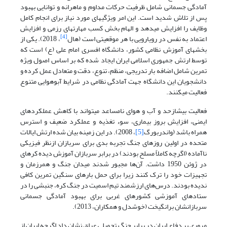
آمادگی جسمانی شامل ظرفیت حرکات مداوم و ماهرانه و توانایی بهبود
پس از تلاش شدید است. این امر ویژگی­های مورد نیاز برای انجام کامل
وظایف را افزایش می­دهد و الهام بخش کسب مهارت­های رزمی و افزایش
[4]
اعتماد به نفس در رویارویی با هر موقعیتی است (هال
، 2018). یکی از
بخش­های آموزش نظامی کشور، دانشگاه افسری امام علی (ع) است که
توسط ارتش جمهوری اسلامی ایران ایجاد شده که بر اساس اصول ویژه
تمرین شامل اضافه بار تدریجی، منظم، تنوع، دقت و متعادل عمل کرده و
دانشجویان این دانشگاه جهت آمادگی نظامی در شرایط آب­وهوایی متنوع
فعالیت می­کنند.
فعالیت بیش­ازحد و آب و هوای نامساعد می­تواند با کاهش عملکردهای
ایمنی، افزایش بروز بیماری، سوء تغذیه و عملکرد ضعیف و استرس
همراه باشد (واندربورگ
[5]
، 2008). در این زمینه بیان شده ارتش ایالات
متحده در اولین روزهای جنگ تجربه بدی برای سربازان ازنظر فیزیکی
ناآماده (اگرچه کاملاً مسلح بودند) در برابر سربازان آموزش دیده کره­ای
در ژوئن 1950 داشت. آن‌ها مجبور شدند میدان جنگ و هم­رزمان و
تجهیزات خود را ترک کنند زیرا برای حمل بارهای سنگین تمرین کافی
ندیده بودند. درس‌های ارزشمند تیم اسمیت در جنگ کره، جنبشی را در
ستادهای آموزشی کشورهای غربی برای بهبود آمادگی جسمانی
سربازانشان برانگیخت (خوشدل و همکاران، 2013).
مروری بر دفاع ایران در برابر جنگ تحمیلی عراق نشان داد اگرچه ایران از