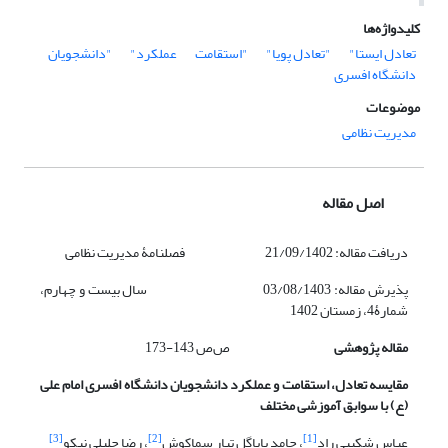
کلیدواژه‌ها
تعادل ایستا"
"تعادل پویا"
"استقامت
عملکرد"
"دانشجویان
دانشگاه افسری
موضوعات
مدیریت نظامی
اصل مقاله
دریافت مقاله: 21/09/1402
فصلنامۀ مدیریت نظامی
پذیرش مقاله: 03/08/1403 سال بیست و چهارم،
شمارۀ4، زمستان 1402
مقاله پژوهشی
ص‌ص 143-173
مقایسه تعادل، استقامت و عملکرد دانشجویان دانشگاه افسری امام علی
(ع) با سوابق آموزشی مختلف
[3]
[2]
[1]
عباس شکیبی راد
، حامد باباگل تبار سماکوش
، رضا جلیلی نیکو