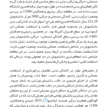
جسمانی-حرکتی و ترکیب بدنی در سطح مناسبی قرار دارند و علت آن به
تأثیر فعالیت­های بدنی انجام شده در طول دوره چهار ساله افسری دانشگاه
نسبت داده شد. در مطالعه دیگر، برارپور و همکاران (1396) در بررسی
وضعیت ترکیب بدنی، آمادگی جسمانی و حرکتی 3000 نفر از دانشجویان
18 تا 22 سال دانشگاه افسری امام علی (ع) عنوان کردند که ترکیب بدن
دانشجویان در محدوده طبیعی قرار داشت و استقامت عضلانی این
آزمودنی­ها در سطح افسران آمریکا بود. در همچنین رحیمی و همکاران
(1401) که به بررسی سطح آمادگی جسمانی- حرکتی دانشجویان پسر
بورسیه یک مرکز نظامی و تعیین وضعیت موجود پرداختند، نشان دادند
دانشجویان در شاخص استقامت عضلانی میان­تنه، وضعیت خوبی دارند،
اما استقامت عضلات بالا تنه در آن‌ها بسیار ضعیف است. در این مطالعه
مشخص شد انعطاف­پذیری دانشجویان در حد معمولی بوده، درحالی که
استقامت قلبی- تنفسی و چابکی آن‌ها بسیار ضعیف بود.
از متغیرهای مؤثر در آمادگی بدنی نظامیان برخورداری از استقامت
عضلانی و کنترل پاسچر مطلوب است. حفظ ثبات پوسچرال یا همان
تعادل، از اجزای ضروری در غالب رشته­های ورزشی به شمار می­رود.
هنگامی‌که ساختار اسکلتی انسان در حالت تعادل باشد، دستگاه اهرمی
بدن در حداکثر کارایی و حداقل انرژی مصرفی است. از این رو محققان
تعادل را از مهمترین بخش­های توانایی افرادی معرفی کردند که در اشکال
گوناگون فعالیت­ها درگیر هستند (پاناچیو
[7]
، 2013؛ صیدی و همکاران،
1394). هر فعالیتی نسبت به ویژگی، نیاز، نوع تمرینات و مهارت­هایی که