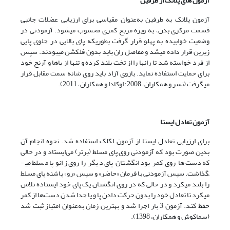
آزمون های پلانک از طرفین
آزمون پلانک به طرفین به‌عنوان مقیاسی برای ارزیابی عضلات جانبی
قسمت مرکزی بدن، به ویژه مربع کمری محسوب می­شود. آزمودنی در
وضعیت خوابیده به پهلو قرار گرفت بطوریکه پای بالایی در جلوی پایی
زیرین قرار داده می­شد و مفاصل ران باید بدون فلکشن می­بودند. سپس
از فرد خواسته ­شد تا ران­ها را از تخت بلند کرده و تنها از پاها و آرنج خود
برای حمایت استفاده نماید. بازوی آزاد باید روی شانه سمت مقابل قرار
می­گرفت (نسر و همکاران، 2008؛ اوکادا و همکاران، 2011).
آزمون تعادل ایستا
برای ارزیابی تعادل ایستا از آزمون لک­لک استفاده ­شد. نحوه انجام آن
بدین صورت بود که آزمودنی روی پای مسلط (برتر) می‌ایستاد و در حالی
که دست‌ها روی کمر بود انگشتان پای دیگر را روی زانو پا مسلط می­
گذاشت. سپس آزمودنی با فرمان «حاضر» و سپس «رو» پاشنه پای مسلط
را بلند می­کرد و در حالی که در روی انگشتان یک پای خود ایستاده تلاش
می­کرد تا تعادل خود را بدون حرکت دادن پا و یا جدا شدن دست‌ها از کمر
حفظ کند. آزمون 3 بار اجرا شد و بهترین زمان به‌عنوان امتیاز ثبت شد
(سماکوش و همکاران، 1398).