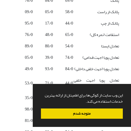
پلانک
09/0
84/0
76/0
پلانک از راست
58/0
05/0
09/0
پلانک از چپ
44/0
17/0
95/0
استقامت (نمره کل)
65/0
48/0
76/0
تعادل ایستا
54/0
80/0
89/0
تعادل پویا (جهت قدامی)
74/0
39/0
05/0
تعادل پویا (جهت خلفی داخلی)
84/0
93/0
49/0
تعادل پویا (جهت خلفی
53/0
71/0
44/0
خارجی)
این وب سایت از کوکی ها برای اطمینان از ارائه بهترین
تعادل پویا (نمره کل)
27/0
43/0
35/0
خدمات استفاده می کند.
لی تک پا
13/0
20/0
98/0
متوجه شدم
لی سه گانه متقاطع تک پا
17/0
31/0
81/0