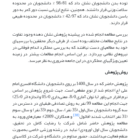
توده بدن دانشجویان نشان داد که 98/81 % دانشجویان در محدوده
سلامت وزنی قرار داشتند. همچنین، نتایج ارزیابی نسبت دور کمر به دور
باسن دانشجویان نشان داد که 42/97 % دانشجویان در محدوده طبیعی
قرار دارند.
بررسی مطالعه انجام شده در پیشینه پژوهش نشان دهده وجود تفاوت
در نتایج مطالعات مختلف بوده است. از طرفی دیگر محققین با بررسی­های
خود به مطالعه­ای دست نیافتند که به بررسی عملکرد اندام فوقانی در
نیروهای نظامی بپردازد. بر این اساس انجام مطالعات بیشتر در زمینه
تعیین ویژگی­های عملکردی در این جامعه ضروری به نظر می­رسد.
روش
پژوهش
پژوهش حاضر که در سال 1400 بر روی دانشجویان دانشگاه افسری امام
علی (ع) انجام شد از نوع مقطعی است. جهت شروع پژوهش بر اساس
نرم افزار جی پاور (با توان آماری 8/0، معنی‌داری 05/0 و اندازه اثر 25/0)
جهت انجام این مطالعه 99 نفر به روش تصادفی طبقه­ای در دسترس در
سه گروه دانشجویان سال اول (35 نفر)، سال دوم (33 نفر) و سال سوم
[38]
(31 نفر) انتخاب شدند (فائول
و همکاران، 2009)؛ معیارهای ورود به
مطالعه پژوهش حاضر شامل شرکت با رضایت کامل در تحقیق،
دانشجویان سال اول (ورودی) نباید در رشته ورزشی خاصی به‌صورت
منظم فعالیت می­داشتند، حضور مداوم در دانشگاه و شرکت در کلاس­های