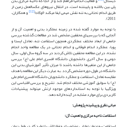
دیستال
و فعالیت اندام­ها فراهم کند و از آنجا که ناحیه مرکزی بدن
پلی بین بالاتنه و پایین­تنه است، در انتقال نیروهای عکس­العمل زمین از
[12]
طریق اندام تحتانی به تنه نقش مهمی ایفا می­کند (اوکادا
و همکاران،
2011).
با توجه به موارد گفته شده در زمینه عملکرد بدنی و اهمیت آن و از
آنجایی که با بررسی­های محققین مشخص شد در مطالعات گذشته بررسی
جامعی از ابعاد مختلف عملکردی همچون استقامت تنه، تعادل ایستا و
پویا، عملکرد اندام فوقانی و اندام تحتانی در یک مطالعه واحد انجام
نشده، در این مطالعه محققین تلاش کردند در سه گروه سال اولی، سال
دومی و سال آخری دانشجویان دانشگاه افسری امام علی (ع) بررسی
جامعی از این متغیرها داشته باشند تا میزان تأثیر آموزش­های بدنی این
دانشگاه در طول دوره مشخص گردد. به عبارت دیگر این مطالعه با هدف
مقایسه تعادل، استقامت و عملکرد دانشجویان دانشگاه افسری امام علی
(ع) با سوابق آموزشی مختلف انجام شد. تشریح و بررسی اقتباسی این
ویژگی­ها با توجه به استانداردهای موجود ارتش می­تواند پیشنهادات
کاربردی برای موارد مشابه در آینده ارائه دهد.
مبانی نظری و پیشینه پژوهش:
استقامت ناحیه مرکزی و اهمیت آن:
استقامت به‌عنوان توانایی عضله برای حفظ تلاش یا تولید کار در طول زمان