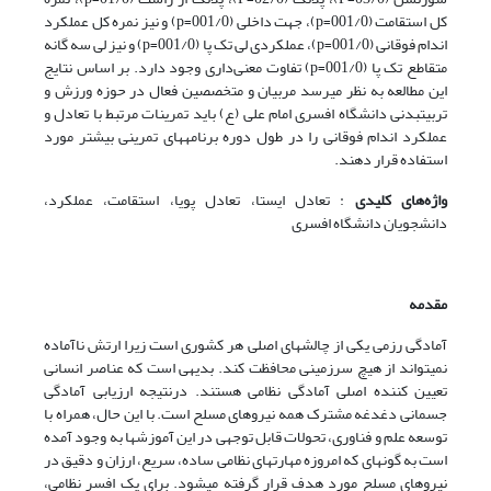
کل استقامت (001/0=p)، جهت داخلی (001/0=p) و نیز نمره کل عملکرد
اندام فوقانی (001/0=p)، عملکردی لی تک پا (001/0=p) و نیز لی سه گانه
متقاطع تک پا (001/0=p) تفاوت معنی‌داری وجود دارد. بر اساس نتایج
این مطالعه به نظر می­رسد مربیان و متخصصین فعال در حوزه ورزش و
تربیت­بدنی دانشگاه افسری امام علی (ع) باید تمرینات مرتبط با تعادل و
عملکرد اندام فوقانی را در طول دوره برنامه­های تمرینی­ بیشتر مورد
استفاده قرار دهند.
واژه‌های کلیدی
: تعادل ایستا، تعادل پویا، استقامت، عملکرد،
دانشجویان دانشگاه افسری
مقدمه
آمادگی رزمی یکی از چالش­های اصلی هر کشوری است زیرا ارتش ناآماده
نمی­تواند از هیچ سرزمینی محافظت کند. بدیهی است که عناصر انسانی
تعیین کننده اصلی آمادگی نظامی هستند. درنتیجه ارزیابی آمادگی
جسمانی دغدغه مشترک همه نیروهای مسلح است. با این حال، همراه با
توسعه علم و فناوری، تحولات قابل توجهی در این آموزش­ها به وجود آمده
است به گونه­ای که امروزه مهارت­های نظامی ساده، سریع، ارزان و دقیق در
نیروهای مسلح مورد هدف قرار گرفته می­شود. برای یک افسر نظامی،