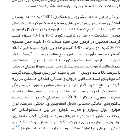
قرار دادند. در ادامه به برخی از این مطالعات اشاره شده است.
در یکی از این مطالعات شیروانی و همکاران (1401) به مطالعه توصیفی
آمادگی جسمانی در رزم در نیروهای رسته پیاده یک مرکز نظامی در سال
۱۳۹۷ پرداختند. نتایج تحقیق نشان داد آزمودنی­ها در زمان کل آزمون و
دویدن استقامت ۶۰۰ متر به ترتیب رکورد 10/3 و 43/1 دقیقه کسب
کردند. همچنین در آزمون حمل جعبه مهمات 17/9 ثانیه، حمل مصدوم
26/77 ثانیه، دو سرعت 4/97 ثانیه و همچنین اجرای سینه خیز 56/17
ثانیه را به دست آوردند. بر اساس نتایج مطلوب و مناسب آزمودنی­ها در
زمان کل و آزمون استقامت و رکورد افراد در آزمون­های استقامت در
قدرت مانند آزمون حمل جعبه مهمات و حمل مصدوم و آزمون­های جابجایی
با سرعت بالا مانند دویدن ۲۳ متر یا سینه خیز رفتن می­توان نتیجه گرفت
که مولفه­های استقامت قلبی عروقی و عضلانی آمادگی جسمانی در رزم
افراد در سطح مطلوب قرار دارد و در سایر مولفه­های مورد بررسی مثل
استقامت در قدرت و سرعت، عملکرد پایین­تر از سطح مطلوب است.
همچنین صفری و همکاران (2019) در مطالعه­ای که در آن به مقایسه
فاکتورهای آمادگی جسمانی شامل انعطاف­پذیری، چابکی، سرعت، توان
هوازی، توان بی­هوازی و قدرت انفجاری در بین دانش­آموختگان آجا
پرداختند نشان دادند در متغیرهای سرعت، چابکی، قدرت انفجاری،
توان­هوازی و توان بی­هوازی بین دانشگاه شهید ستاری و دانشگاه نیرو
[37]
زمینی امام علی (ع) تفاوت معنادار وجود دارد. علاوه بر این مارینز
و