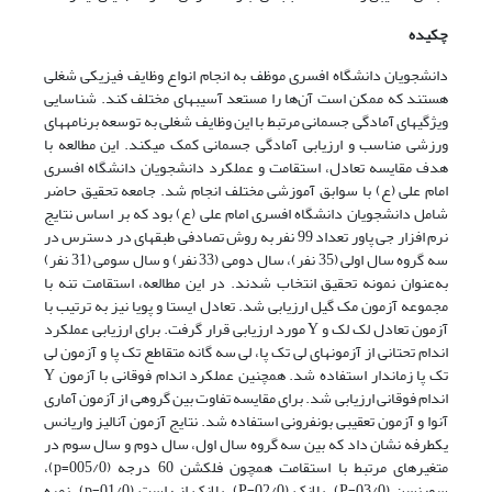
چکیده
دانشجویان دانشگاه افسری موظف به انجام انواع وظایف فیزیکی شغلی
هستند که ممکن است آن‌ها را مستعد آسیب­های مختلف کند. شناسایی
ویژگی­های آمادگی جسمانی مرتبط با این وظایف شغلی به توسعه برنامه­های
ورزشی مناسب و ارزیابی آمادگی جسمانی کمک می­کند. این مطالعه با
هدف مقایسه تعادل، استقامت و عملکرد دانشجویان دانشگاه افسری
امام علی (ع) با سوابق آموزشی مختلف انجام شد. جامعه تحقیق حاضر
شامل دانشجویان دانشگاه افسری امام علی (ع) بود که بر اساس نتایج
نرم افزار جی پاور تعداد 99 نفر به روش تصادفی طبقه­ای در دسترس در
سه گروه سال اولی (35 نفر)، سال دومی (33 نفر) و سال سومی (31 نفر)
به‌عنوان نمونه تحقیق انتخاب شدند. در این مطالعه، استقامت تنه با
مجموعه آزمون مک گیل ارزیابی شد. تعادل ایستا و پویا نیز به ترتیب با
آزمون تعادل لک لک و Y مورد ارزیابی قرار گرفت. برای ارزیابی عملکرد
اندام تحتانی از آزمون­های لی تک پا، لی سه گانه متقاطع تک پا و آزمون لی
تک پا زماندار استفاده شد. همچنین عملکرد اندام فوقانی با آزمون Y
اندام فوقانی ارزیابی شد. برای مقایسه تفاوت بین گروهی از آزمون آماری
آنوا و آزمون تعقیبی بونفرونی استفاده شد. نتایج آزمون آنالیز واریانس
یک­طرفه نشان داد که بین سه گروه سال اول، سال دوم و سال سوم در
متغیرهای مرتبط با استقامت همچون فلکشن 60 درجه (005/0=p)،
سورنسن (03/0=P)، پلانک (02/0=P)، پلانک از راست (01/0=p)، نمره