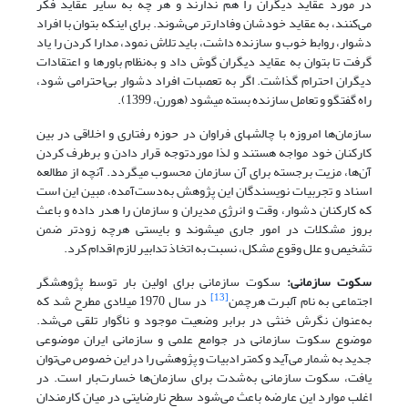
در مورد عقاید دیگران را هم ندارند و هر چه به سایر عقاید فکر
می‌کنند، به عقاید خودشان وفادارتر می‌شوند. برای اینکه بتوان با افراد
دشوار، روابط خوب و سازنده داشت، باید تلاش نمود، مدارا کردن را یاد
گرفت تا بتوان به عقاید دیگران گوش داد و به‌نظام باورها و اعتقادات
دیگران احترام گذاشت. اگر به تعصبات افراد دشوار بی‌احترامی شود،
راه گفتگو و تعامل سازنده بسته می­شود (هورن، 1399).
سازمان‌ها امروزه با چالش­های فراوان در حوزه رفتاری و اخلاقی در بین
کارکنان خود مواجه هستند و لذا موردتوجه قرار دادن و برطرف کردن
آن‌ها، مزیت برجسته برای آن سازمان محسوب می­گردد. آنچه از مطالعه
اسناد و تجربیات نویسندگان این پژوهش به‌دست‌آمده، مبین این است
که کارکنان دشوار، وقت و انرژی مدیران و سازمان را هدر داده و باعث
بروز مشکلات در امور جاری می­شوند و بایستی هرچه زودتر ضمن
تشخیص و علل وقوع مشکل، نسبت به اتخاذ تدابیر لازم اقدام کرد.
سکوت سازمانی:
سکوت سازمانی برای اولین بار توسط پژوهشگر
[13]
اجتماعی به نام آلبرت هرچمن
در سال 1970 میلادی مطرح شد که
به‌عنوان نگرش خنثی در برابر وضعیت موجود و ناگوار تلقی می‌شد.
موضوع سکوت سازمانی در جوامع علمی و سازمانی ایران موضوعی
جدید به شمار می‌آید و کمتر ادبیات و پژوهشی را در این خصوص می‌توان
یافت، سکوت سازمانی به‌شدت برای سازمان‌ها خسارت‌بار است. در
اغلب موارد این عارضه باعث می‌شود سطح نارضایتی در میان کارمندان