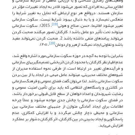
واقعیت‌های رفتاری شناختی و یا ارزیابی عاطفی از شرایط سازمانی و
اطلاع‌رسانی به افرادی که تصور می‌شود قادر به ایجاد تغییرات مؤثر در
سازمان هستند. درواقع هر نوع ارتباطی که تمایل به تغییر شرایط را
منعکس نمی­سازد و یا به دنبال بهبود شرایط نیست، سکوت سازمانی
[19]
تعبیر می­شود (فاتیما، حسن، صلاح و هوتى
، 2015). سکوت سازمانی
می­تواند تحت تأثیر دو عامل باشد ۱. کارکنان تصور می­کنند صحبت کردن
می‌تواند پیامدهای منفی داشته باشد 2. صحبت کردن نمی‌تواند مفید
[20]
باشد و تفاوتی ایجاد نمی­کند (زهیر و اردوغان
، ۲۰۱۱).
بنابراین با توجه به آنچه در حوزه سکوت سازمانی مورد اشاره واقع شد،
عدم اظهارنظر کارکنان با محدود کردن اثربخشی تصمیم­گیری­های سازمانی
و فرآیندهای تغییر در ارتباط است، از طرفی نحوه استفاده مدیران از
شیوه‌های مختلف مدیریتی، می­تواند عامل مهمی در ایجاد یا از بین بردن
سکوت سازمانی باشد. لذا می‌توان گفت فضای عمومی و فرهنگ‌سازمانی
در کلانتری و پاسگاه‌های انتظامی که باید برای تأمین امنیت عمومی و
رضایت شهروندان و امدادخواهان از سطح قابل قبولی برخوردار باشد،
در فضای سکوت سازمانی با چالش جدی مواجه می­شود و عملاً چرخه
اطلاعات برای ایجاد آمادگی متوازن از جنبه­های مختلف سازمانی، بین
سازمانی و محیطی دچار چالش می­گردد و با افزایش کم­کاری، عدم
پاسخگویی و ایجاد بدبینی در بین کارکنان، اثر کارکنان دشوار بر عملکرد
افزایش می‌یابد.