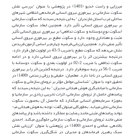
میرزایی و راست خدیو (1401) در پژوهشی با عنوان "بررسی نقش
سکوت سازمانی بر بهره‌وری نیروی انسانی فرماندهی انتظامی شهرهای
ساحلی غرب استان مازندران " به این نتیجه رسیدند که سکوت سازمانی
بر بهره‌وری نیروی انسانی تأثیر دارد. همچنین ابعاد سکوت سازمانی
(سکوت نوع‌دوستانه و سکوت تدافعی) بر بهره‌وری نیروی انسانی تأثیر
مثبت و معناداری وجود دارد و سکوت مطیع بر بهره‌وری نیروی انسانی
تأثیر منفی دارد. همچنین ارزیابی فرضیه چهارم بر اساس آزمون فریدمن
نشان می‌دهد که سکوت مطیع با ضریب 43/3 در اولویت اول قرار دارد،
درنتیجه بیشترین اثر را بر بهره‌وری نیروی انسانی دارد و در ادامه
سکوت تدافعی با ضریب 02/2 در اولویت بعدی و سکوت دوستانه با
ضریب 56/1 در رتبه سوم قرار دارد. درنتیجه کمترین اثر را بر بهره‌وری
نیروی انسانی در ناجا دارد. معلمیان، حقیقی و رزقی رستمی (1400) در
تحقیق خود با عنوان "شناسایی عوامل مؤثر بر ترومای سازمانی و سکوت
سازمانی با میانجی­گری هوش هیجانی مدیران " به این نتیجه رسیدند که
پیامدهای حاصل از ترومای سازمانی، اثرات تخریبی زیادی بر سازمان­ها و
به‌ویژه سرمایه‌های انسانی می­گذارد که ماحصل آن به‌صورت سکوت
سازمانی تجلی می­یابد. به‌طورکلی می­توان گفت؛ توجه به هوش هیجانی می­
تواند پیامدهای مثبتی مانند رضایت و عملکرد داشته باشد و از پیامدهای
منفی مانند ترومای سازمانی و سکوت سازمانی جلوگیری می­کند. احمدی
بالادهی، صالحی و احمدی (1400) در پژوهشی با عنوان "ارزیابی نقش
سبک رهبری فرماندهان و مدیران در شکل‌گیری سکوت سازمانی