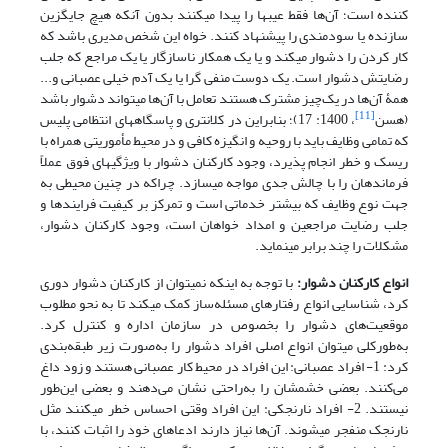
کننده است؛ آن‌ها فقط عیب­ها را پیدا می­کنند بدون آنکه هیچ جایگزین
سازنده یا سودمندی را پیشنهاد کنند. خواه این شخص مدیری باشد که
کار کردن را دشوار می­کند و یا یک همکار ناسازگار یا یک مراجع که جلب
رضایتش دشوار است. یک دوست منفی گرا یا یک آدم خیلی عصبانی و...
همۀ آن‌ها در یک‌چیز مشترک هستند تعامل با آن‌ها می­تواند دشوار باشد
[11]
(هسن
، 1400: 17)؛ بنابراین در کلانتری و پاسگاه­های انتظامی پلیس
که تمامی وظایف باید با روحیه و انگیزه کافی و در محیط مأموریتی همراه با
ریسک و خطر انجام پذیرد، وجود کارکنان دشوار با ویژگی­های فوق عملاً
فرماندهان را با چالش جدی مواجه می­سازد. چراکه در چنین محیطی به
جهت نوع وظایف که بیشتر خدماتی است و تمرکز بر کیفیت فرایندها و
جلب رضایت مراجعین و امداد خواهان است، وجود کارکنان دشوار،
مشکلات را چند برابر می­نماید.
انواع کارکنان دشوار:
با توجه به اینکه نمی­توان از کارکنان دشوار دوری
کرد، شناسایی انواع رفتارهای مسئله‌ساز کمک می­کند تا به نحو مطلوب
موقعیت‌های دشوار را بخصوص در سازمان اداره و کنترل کرد.
به‌طورکلی می­توان انواع اصلی افراد دشوار را به‌صورت زیر طبقه‌بندی
کرد: 1- افراد عصبانی: این افراد در محیط کار عصبانی هستند و زود داغ
می‌کنند. بعضی خشمشان را به‌راحتی نشان می‌دهند و بعضی این‌طور
نیستند. 2- افراد نارنجکی: این افراد وقتی احساس خطر می­کنند مثل
نارنجک منفجر می­شوند. آن‌ها نیاز دارند ادعاهای خود را اثبات کنند، با