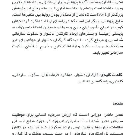
مدل ساختاری به‌دست‌آمده پژوهش، برازش مطلوبی با داده‌های تجربی
وجود داشته است و تمامی اعداد معناداری t بین متغیرهای این پژوهش
بزرگ‌تر از 96/1 است که نشان از معنادار بودن روابط بین متغیرها است.
نتایج پژوهش بیانگر این است که در راستای ارتقاء عملکرد فرماندهان
کوپ در اجرای مأموریت­های جاری و محوله و همچنین اهداف تعیین‌شده،
بایستی زمینه­ها و بسترهای ایجاد کارکنان دشوار و سکوت سازمانی
شناسایی و مرتفع گردد تا دیدگاه کارکنان دشوار از موقعیت­های غیر
سازنده به بهبود عملکرد و ارتباطات کاری و خروج از فضای سکوت
سازمانی تغییر یابد.
کلمات کلیدی:
کارکنان دشوار، عملکرد فرماندهان، سکوت سازمانی،
کلانتری و پاسگاه‌های انتظامی
مقدمه
عصر حاضر، دورانی اســت که ارزش سرمایه انسانی برای موفقیت
سازمان محرز شده است؛ بنابراین هرروزه در حوزه منابع انســانی
مطالعات، نظریه‌ها و فنون نوینی ارائه می­گردد کــه هر یک در تلاش
هســتند تا راهکارهای تــازه­ای را در جهت بهبــود عملکرد کارکنان و