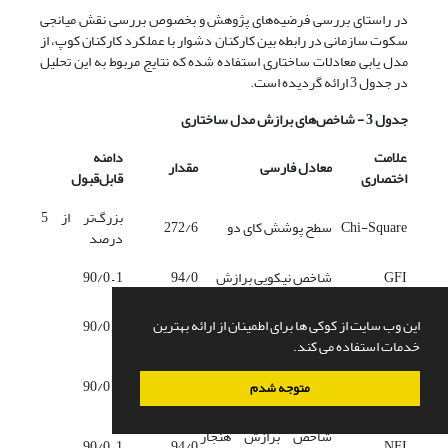
در راستای بررسی فرضیه‌های پژوهش و بخصوص بررسی نقش میانجی
سکوت سازمانی در رابطه بین کارکنان دشوار با عملکرد کارکنان کوپ، از
مدل یابی معادلات ساختاری استفاده شده که نتایج مربوط به این تحلیل
در جدول 3 ارائه گردیده است.
جدول 3 - شاخص‌های برازش مدل ساختاری
علامت
دامنه
معادل فارسی
مقدار
اختصاری
قابل‌قبول
بزرگ‌تر از 5
Chi-Square
سطح پوشش کای دو
272/6
درصد
GFI
شاخص نیکویی برازش
94/0
1 – 90/0
شاخص نیکویی برازش
این وب سایت از کوکی ها برای اطمینان از ارائه بهترین
1 – 90/0
96/0
AGFI
تعدیل شده
خدمات استفاده می کند.
شاخص برازش هنجار
1 – 90/0
93/0
NNFI
متوجه شدم
نشده
شاخص برازش هنجار
1 – 90/0
94/0
NFI