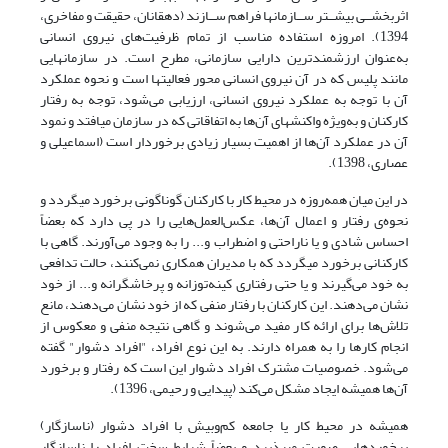
اثربخشــی بیشــتر ســازمان­ها فراهم ســازند (دهقانان، حقیقت و مفاخری،
1394). امروزه استفاده مناسب از تمام ظرفیت‌های نیروى انسانى
به‌عنوان ارزشمندترین دارایى سازمانى، مطرح است. در سازمان­هایى
مانند پلیس که در آن نیروى انسانى محور فعالیت­ها است و نحوه عملکرد
آن با توجه به عملکرد نیروى انسانى، ارزیابى می‌شود، توجه به رفتار
کارکنان و به‌ویژه واکنش­هاى آن‌ها به اتفاقاتى که در سازمان مى­افتد و نمود
آن در عملکرد آن‌ها از اهمیت بسیار زیادى برخوردار است (اسماعیلی و
عصاری، 1398).
در این میان همه‌روزه در محیط کار با کارکنان گوناگونی برخورد می­گردد و
نحوه‌ی رفتار و اعمال آن‌ها، عکس‌العمل‌هایی را در پی دارد که بعضاً
احساس شادی و یا ناراحتی و اضطراب و... را به وجود می‌آورند. گاهی با
کارکنانی برخورد می­گردد که با مدیران همکاری نمی‌کنند، حالت تدافعی
به خود می‌گیرند و یا حتی رفتاری کینه‌توزانه و پرخاشگرانه و... از خود
نشان می‌دهند. این کارکنان با رفتار منفی که از خود نشان می‌دهند، مانع
تلاش‌ها برای ارائه‌ کار مفید می‌شوند و گاهی نتیجه منفی و معکوس از
انجام کارها را به همراه دارند. به این نوع افراد، "افراد دشوار" گفته
می‌شود. خصوصیات مشترک افراد دشوار این است که رفتار و برخورد
آن‌ها همیشه ایجاد مشکل می‌کند (پیدایی و رحیمی، 1396).
همیشه در محیط کار یا جامعه کم‌وبیش با افراد دشوار (ناسازگار)
برخوردهایی صورت می­پذیرد و بعضاً شرایط سخت افراد را ناسازگار