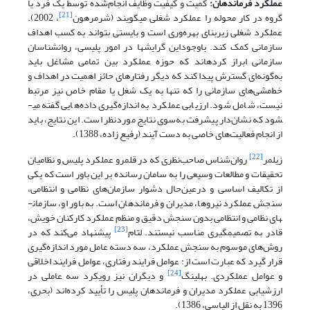
عملکرد فرماندهان:
کمیت و کیفیت وظایف انجام‌شده توسط یک فرد یا
[21]
گروه در کار محوله را عملکرد شغلی می­گویند (شرمرهون
، 2002).
عملکرد شغلی زیربنای بهره‌وری است و بایستی بتواند به کسب اهداف
سازمانی کمک کند. باوجوداین گرایش­ها در امور پلیسی، روانشناسان
سازمانی ابراز کرده­اند که حوزه عملکرد بین تمامی مشاغل باید
به‌گونه‌ای گسترش پیدا کند که دیگر رفتارهای حائز اهمیت در اهداف و
خط‌مشی‌های سازمانی را که تنها به یک شغل یا مقام خاص نیز مرتبط
نیست، شامل شود. ارزیابی عملکرد به اندازه‌گیری داده‌هایی گفته می­
شود که نشان‌دار پیشرفت به‌سوی نتایج موردنظر است. این نتایج، باید
از انجام فعالیت‌های خاصی به دست آیند (رفیع زاده، 1388).
[22]
زیلمر
روان‌شناس صاحب‌نظری که در قلمرو عملکرد پلیس و نظامیان
تحقیقات و مطالعات وسیعی را به سامان رسانده بر این باور است که یکی
از تکالیف اساسی و درعین‌حال دشوار سازمان‌های نظامی و انتظامی،
سنجش عملکرد نیروها، مدیران و فرماندهان است. به باور او، سازمان­
های نظامی و انتظامی بدون سنجش دقیق و منظم عملکرد کارکنان خویش،
[23]
قادر به تصمیم­گیری مناسب نیستند. لتام
پیشنهاد می‌کند که در
روش‌های موسوم به سنجش عملکرد، سه دسته عامل مورد اندازه‌گیری
قرار گیرد که عبارت است از: عوامل فرایند رفتاری، عوامل فرایند اخلاقی
[24]
و عوامل عملکردی. بهلینگ
و دیگران نیز رویکرد سه عاملی در
ارزشیابی عملکرد مدیران و فرماندهان پلیس را تأیید کرده‌اند (بحری،
1396 به نقل از الیاسی، 1386).