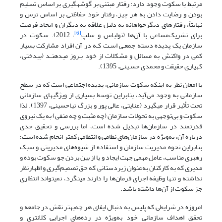
مرتبط با سکوت وجود دارد: رفتار مبتنی بر گوشه­گیری بر اساس تسلیم
بودن و رضایت دادن به هر چیز، رفتار خود حفاظتی بر اساس ترس و
نهایتاً، رفتارهای دیگرخواهانه به دلیل علاقه به دیگران و ایجاد فرصت
[6]
برای تشریک‌مساعی با آن‌ها (تولباس و سلپ
، 2012). سکوت در
سازمان یک پدیده دسته جمعـی اسـت کـه در آن افراد مشارکت بسیار
کمی در واکنش به مسائل و مشکلات از خود بـروز می­دهنـد (بیدختی،
کهیاری حقیقت و محمدی حسـینی، 1395).
با امعان نظر به اینکه سکوت سازمانى، پدیده اجتماعى است که در سطح
سازمانى به وجود می‌آید، بنابراین توسط بسیارى از ویژگى­هاى سازمانى
تحت تأثیر قرار مى­گیرد (عنایتی، عالى پور و بزرگ نیاحسینى، 1397). لذا
سکوت و بی‌توجهی به تحولات سازمان (چه مثبت و چه منفى) به یک نیروى
قدرتمند در سازمان‌ها تبدیل شده است، اما بررسى و تحقیق جدى
درباره آن، به‌ویژه در سازمان‌های نظامى و انتظامى کمتر انجام شده است؛
بنابراین نحوه مدیریت سازمان و استفاده از شیوه‌های مدیریتی و سبک
رهبری مناسب، عامل مهمی جهت ایجاد و یا از بین بردن جو سکوت بوده و
مدیری که به کارکنان به‌عنوان زیردستانی که حق تصمیم‌گیری و اظهارنظر
نداشته و تنها وظیفه اجرای فرمان‌ها را دارند می­نگرد، نمی­تواند انتظاری
جز سکوت از آن‌ها داشته باشد.
امروزه در شرایطی که پلیس به دنبال ایفای هر چه‌بهتر نقش در جامعه و
تحقق اهداف سازمانی خود به‌ویژه در رده‌های اجرایی کلانتری و