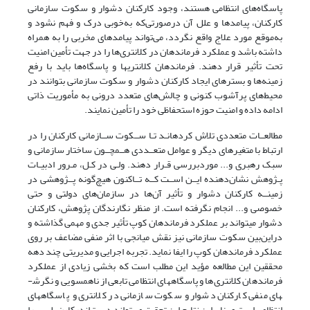
پاسگاه‌های انتظامی هستند، وجود کارکنان دشوار و سکوت سازمانی
کارکنان، پیامدها و علل آن درصورتی‌که به‌خوبی درک و فهم نشود و
به‌موقع مورد علاج واقع نگردد، می‌تواند پیامدهای مخربی را به همراه
داشته باشد و عملکرد فرماندهان در کلانتری‌ها را در جهت تأمین امنیت
تحت تأثیر قرار دهند. فرماندهان کلانتری­ها و پاسگاه‌ها باید با رفع
زمینه‌ها و بسترهای ایجاد کارکنان دشوار و سکوت سازمانی بتوانند در
محیط‌های پرآشوب کنونی و چالش‌های متعدد درونی به مأموریت ذاتی
ادامه داده و امنیت حوزه استحفاظی خود را تأمین نمایند.
مطالعــات متعددی تلاش کرده­انـد تـا ســکوت ســازمانی کارکنان را در
ارتباط با متغیرهای دیگر و عوامل متعــددی هــمچــون ساختار سازمانی و
سبک رهبری و... موردبررسی قـرار دهند. ولـی در کـل، مـرور ادبیـات
پـژوهش نشان‌دهنده ایــن اســت کــه تــاکنون هیچ‌گونه پــژوهشی در
زمینــه کارکنان دشوار و تأثیر آن‌ها در سازمان‌های دولتی و حتی
خصوصی و... انجام نگرفته است. از منظر نگارندگان پژوهش، کارکنان
دشوار می­تواند بر عملکرد فرماندهان کوپ تأثیر جدی و مهمی گذاشته و
دراین‌بین سکوت سازمانی نیز نقش میانجی با اثر منفی مضاعف بر روی
عملکرد فرماندهان کوپ را ایفا نماید. تجربه اجرایی و مدیریتی چند دهه
محققین این مطالعه مؤید این مطلب است که بخشی زیادی از عملکرد
فرماندهان کلانتری‌ها و پاسگاه­های انتظامی تابعی از ناهمسویی و نگرش­
های منفی کارکنان دشوار و سکوت سازمانی در کلانتری و پاسگاه­های
انتظامی است و بنابراین نتایج این تحقیق می‌تواند دست‌اندرکارن پلیس را