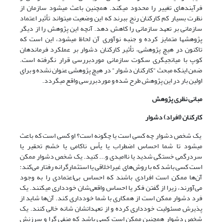
فرآیندهای تغییر را محدود می­کند. همچنین باعث می­شود سازمان از
نظرت بسیار کم کارکنان رنج ببرند که این وضعیت می­تواند تأثیر اعتماد
سازمانی بر تعهد سازمانی را کاهش دهد. آنچه این پژوهش را از دیگر
پژوهش­ها متمایز کرده و جنبه نوآوری آن لحاظ می­شود، این است که
تاکنون در هیچ پژوهشی، تأثیر کارکنان دشوار بر عملکرد فرماندهان
کوپ با میانجیگری سکوت سازمانی موردبررسی قرار نگرفته است.
ضمن اینکه مبحث "کارکنان دشوار" در هیچ پژوهشی عنوان نشده و برای
اولین بار در این پژوهش طرح‌ شده و موردبررسی واقع می­گردد.
مبانی نظری پژوهش
کارکنان (افراد) دشوار
یک شخص دشوار چه کسی است یا چگونه است؟ او کسی است که باعث
می­شود تا شما احساس اضطراب یا یأس ناکامی یا خشم تحقیر یا
سردرگمی خستگی شدید یا ناامیدی و... کنید. یک شخص دشوار ممکن
است کسی باشد که با روش‌های غیراخلاقی یا استثمارگرانه رفتار می‌کند؛
آن‌ها ممکن است افرادی باشند که احساس بی‌اعتمادی را به وجود
می‌آورند، زیرا از گفتن فکر یا احساس واقعی‌شان خودداری می­کنند. یک
فرد دشوار ممکن است از همکاری با شما خودداری کند. آن‌ها شاید از
پذیرش مسئولیت خودداری کرده و از تعهداتشان شانه خالی کنند. یک
شخص دشوار همچنین ممکن است کسی باشد که منفی گرا و سرزنش