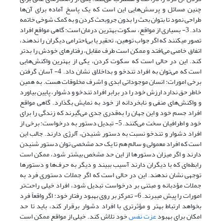
چنین مسائل و پرسش‌هایی این است که یک پاسخ آماده برای آن‌ها
طراحی نمود تا بتوان بحث را بدون جروبحث کردن و به کمک شوخی خاتمه
داد. 3- بسیاری از مواقع، سکوت بهترین درمان است: گاهی مواقع افراد
تصور می­کنند که اگر جواب توهین، تحقیر یا بی‌احترامی دیگران را ندهند،
اتفاق خاصی می‌افتد و ممکن است طرف مقابل، رفتارهای خودش را بدتر
کند. این در حالی است که سکوت کردن، یکی از بهترین واکنش‌هایی
است که می‌توان به افراد تندخو و بداخلاق نشان داد. 4- آسان گرفتن
برخی امورات: انسان موجوداتی ابدی و اشرف مخلوقات هست. به همین
خاطر حق ندارد ارزش خود را در برابر افراد تندخو و دشوار، پایین بیاورد
و واکنش‌های منفی و نابخردانه از خود به نمایش بگذارد. گاهی مواقع
افراد جسم خود و این جهان را به‌قدری جدی می‌گیرند که زندگی را برای
خود و اطرافیان سخت می‌کنند. 5- تبدیل دستور به درخواست: برخی از
افراد دشوار و تندخو نسبت به دستور شنیدن، آلرژی دارند. جالب این
است که افراد معمولی و سالم هم تا یک حد مشخصی توان دستور شنیدن
دارند و اگر میزان دستورها از این حد مشخص بیشتر شود، ممکن است
رابطه‌ای که با دیگران دارند آسیب ببیند و دیگر به حرف‌ها و دستورها
توجهی نشان ندهند. این در حالی است که اگر جملات دستوری فرد به
جملات مؤدبانه و مبتنی بر درخواست تبدیل شود، افراد خیلی راحت‌تر
امورات را پیش می­برند. 6- تمرکز بر روی بهبود رفتار خود: اگر واقعاً فرد
بخواهد ارتباط بهتر و مؤثرتری با افراد دشوار برقرار کند، باید تا حد
امکان برای بهبود
عزت نفس
خود تلاش کند. خیلی از مواقع ممکن است