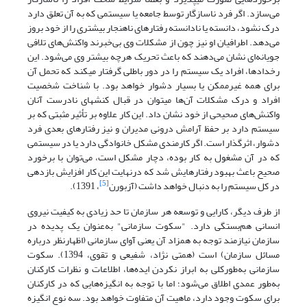
می‌سازد. اگر فرد ناسازگار توسط جامعه یا سیستمی که به آن تعلق دارد
درک نشود، دانسته یا نادانسته رفتارهای ناهنجار بیشتری را از خود بروز
می‌دهد. اطرافیان او نیز چون از مشکلات وی بی‌خبرند واکنش‌های تلافی
جویانه‌ای نشان می‌دهند که باعث تحریک هرچه بیشتر وی می‌شود. این
رخدادها، افراد یک سیستم را در دور باطلی گرفتار می­کند که تحمل آن
برای همه غیرممکن یا بسیار دشوار خواهد بود. با شناخت شخصیت
افراد و درک مشکلات آن‌ها می­توان در قبال کنش­های نادرست آنان
واکنش‌های صحیحی از خود نشان داد. این کار علاوه بر تأثیر مثبتی که بر
سیستم دارد بر حفظ آرامش درونی مدیران و نیز رفتارهای بعدی فرد
دشوار، اثرگذار است. اگر کارمندی مشکل خانوادگی دارد یا در سیستمی
که در آن مشغول به کار بوده، دچار مشکل است، می‌توان با برخورد
صحیح باعث بهبود رفتارهایش شد که درنهایت این کار افزایش بازدهی
[5]
در کل سیستم را به دنبال خواهد داشت (آزبورن
، 1391).
از طرف دیگر، کارایی و توسعه هر سازمان تا حد زیادی به کیفیت نیروی
انسانی هم‌بستگی دارد. "سکوت سازمانی" به‌عنوان یک پدیده در
سازمان نیازمند توجه به همزاد آن یعنی آوای سازمانی (اظهارنظر درباره
مسائل سازمان) است (همتی نژاد، شفیعی و تقوی، 1394). سکوت
سازمانی به‌طورکلی به ابراز نکردن ایده‌ها، اطلاعات و نظرات کارکنان
به‌طور عمدی اطلاق می‌شود؛ اما با توجه به انگیزه‌هایی که در کارکنان
برای سکوت وجود دارد، ماهیت آن متفاوت خواهد بود. سه نوع انگیزه