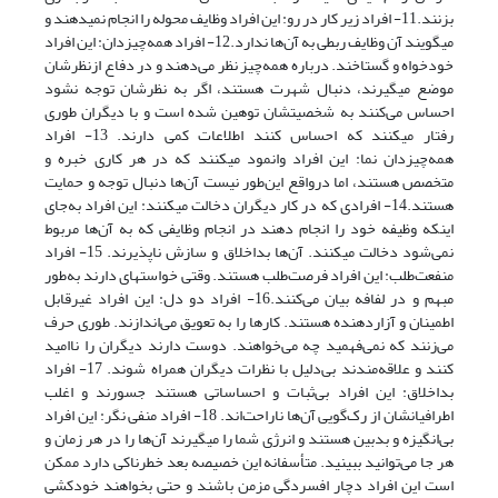
بزنند.11- افراد زیر کار در رو: این افراد وظایف محوله را انجام نمی­دهند و
می­گویند آن وظایف ربطی به آن‌ها ندارد.12- افراد همه‌چیزدان: این افراد
خودخواه و گستاخند. درباره همه‌چیز نظر می‌دهند و در دفاع ازنظرشان
موضع می­گیرند، دنبال شهرت هستند، اگر به نظرشان توجه نشود
احساس می‌کنند به شخصیتشان توهین شده است و با دیگران طوری
رفتار می­کنند که احساس کنند اطلاعات کمی دارند. 13- افراد
همه‌چیزدان نما: این افراد وانمود می­کنند که در هر کاری خبره و
متخصص هستند، اما درواقع این‌طور نیست آن‌ها دنبال توجه و حمایت
هستند.14- افرادی که در کار دیگران دخالت می­کنند: این افراد به‌جای
اینکه وظیفه خود را انجام دهند در انجام وظایفی که به آن‌ها مربوط
نمی‌شود دخالت می­کنند. آن‌ها بداخلاق و سازش ناپذیرند. 15- افراد
منفعت‌طلب: این افراد فرصت‌طلب هستند. وقتی خواسته­ای دارند به‌طور
مبهم و در لفافه بیان می‌کنند.16- افراد دو دل: این افراد غیرقابل
اطمینان و آزاردهنده هستند. کارها را به تعویق می‌اندازند. طوری حرف
می‌زنند که نمی‌فهمید چه می‌خواهند. دوست دارند دیگران را ناامید
کنند و علاقه‌مندند بی‌دلیل با نظرات دیگران همراه شوند. 17- افراد
بداخلاق: این افراد بی‌ثبات و احساساتی هستند جسورند و اغلب
اطرافیانشان از رک‌گویی آن‌ها ناراحت‌اند. 18- افراد منفی نگر: این افراد
بی‌انگیزه و بدبین هستند و انرژی شما را می­گیرند آن‌ها را در هر زمان و
هر جا می‌توانید ببینید. متأسفانه این خصیصه بعد خطرناکی دارد ممکن
است این افراد دچار افسردگی مزمن باشند و حتى بخواهند خودکشی