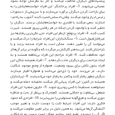
پیشنهادهای دیگران مخالفت می­کنند و اگر به نظرشان توجه نشود
عصبانی می‌شوند. 3- افراد پرخاشگر: این افراد خواسته‌هایشان را به
بهای ناراحت کردن دیگران برآورد می‌سازند و با سرپیچی از دستورات
رئیس ابراز وجود می­کنند. وقتی احساس امنیت کنند آشوب به راه می­
اندازند سعی می­کنند با قلدری به خواسته‌هایشان برسند. دیگران را
تحقیر کنند و با وانمود کردن اینکه در هر رقابتی پیروز هستند، شهرت
کسب کنند. 4- افراد پرتوقع: ازنظر این افراد حتی عالی‌ترین رفتارها نیز
غیرقابل‌قبول است. 5- سنگ‌اندازان: این افراد شرایط را درک می­کنند و
می‌توانند آن را تغییر دهند. ممکن است به افراد صدمه بزنند و یا
ناراحتتان کنند. این به هنر کارکنان بر می­گردد که چگونه در برابر آن‌ها از
خود محافظت کنند. 6- افراد مزاحم: این افراد بی‌عاطفه هستند و به
ایجاد مزاحمت برای دیگران عادت کرده­اند. 7- افراد همیشه شاکی: این
افراد بدون تلاش برای بهبود وضعیت، همواره از وضع موجود شکایت
دارند، غر می‌زنند. خود را ذی‌حق می‌دانند و همواره اظهار می­دارند
دیگران چطور رفتار کنند و کمتر به رفتار خود می‌اندیشند. 8- تیراندازان
همیشه در کمین: این افراد پنهانی کار می­کنند مخفیانه حمله می­کنند و
نمی­خواهند مستقیماً با کسی رودررو شوند. 9- حلزون صفت­ها: این افراد
منفعل، بی‌تفاوت و خجالتی هستند، کم‌تحرک و بی‌نظر از بحث و مناظره
دوری می­کنند و هیچ‌گونه مسئولیتی را نمی‌پذیرند.10- افرادی که جمود
فکری دارند: این افراد شرایط ثابت را دوست دارند و تغییر موجب
آشفتگی آن‌ها می‌شود. به همین دلیل در برابر تغییر مقاومت می‌کنند و
اگر آن را تهدیدی علیه خود بدانند ممکن است دست به خرابکاری