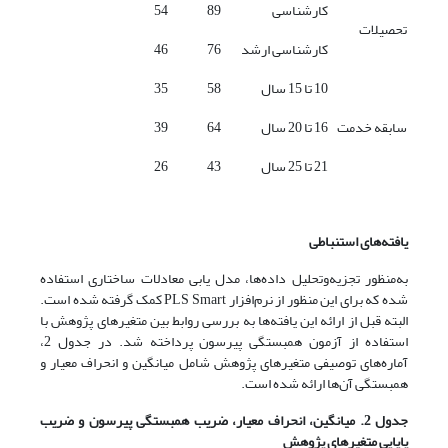
کارشناسی
89
54
تحصیلات
کارشناسی ارشد
76
46
10 تا 15 سال
58
35
سابقه خدمت
16 تا 20 سال
64
39
21 تا 25 سال
43
26
یافته‌های استنباطی
به‌منظور تجزیه‌وتحلیل داده‌ها، مدل یابی معادلات ساختاری استفاده
شده که برای این منظور از نرم‌افزار PLS Smart کمک گرفته شده است.
البته قبل از ارائه این یافته‌ها به بررسی روابط بین متغیرهای پژوهش با
استفاده از آزمون همبستگی پیرسون پرداخته شد. در جدول 2،
آماره‌های توصیفی متغیرهای پژوهش شامل میانگین و انحراف معیار و
همبستگی آن‌ها ارائه شده است.
جدول 2. میانگین، انحراف معیار، ضریب همبستگی پیرسون و ضریب
پایایی متغیرهای پژوهش