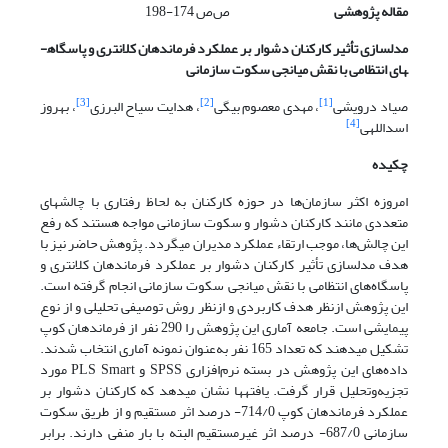
مقاله پژوهشی
ص‌ص 174-198
مدل­سازی تأثیر کارکنان دشوار بر عملکرد فرماندهان کلانتری و پاسگاه­
های انتظامی با نقش میانجی سکوت سازمانی
[3]
[2]
[1]
صیاد درویشی
، مهدی معصوم بیگی
، هدایت سیاح البرزی
، بهروز
[4]
اسداللهی
چکیده
امروزه اکثر سازمان‌ها در حوزه کارکنان به لحاظ رفتاری با چالش­های
متعددی مانند کارکنان دشوار و سکوت سازمانی مواجه هستند که رفع
این چالش‌ها، موجب ارتقاء عملکرد مدیران می­گردد. پژوهش حاضر نیز با
هدف مدل­سازی تأثیر کارکنان دشوار بر عملکرد فرماندهان کلانتری و
پاسگاه‌های انتظامی با نقش میانجی سکوت سازمانی انجام گرفته است.
این پژوهش ازنظر هدف کاربردی و ازنظر روش توصیفی تحلیلی و از نوع
پیمایشی است. جامعه آماری این پژوهش را 290 نفر از فرماندهان کوپ
تشکیل می­دهند که تعداد 165 نفر به‌عنوان نمونه آماری انتخاب شدند.
داده‌های این پژوهش در بسته نرم‌افزاری SPSS و PLS Smart مورد
تجزیه‌وتحلیل قرار گرفت.
یافته­ها نشان می­دهد که کارکنان دشوار بر
عملکرد فرماندهان کوپ 714/0- درصد اثر مستقیم و از طریق سکوت
سازمانی 687/0- درصد اثر غیرمستقیم البته با بار منفی دارند. برابر