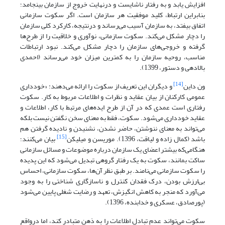
افزایش یابد و به رفتار ناشایست و درنهایت خروج از سازمان بینجامد؛
بنابراین ارتباط، کلید موفقیت هر سازمان است. اگر سکوت سازمانی
اتفاق بیفتد، به سازمان آسیب می‌رساند و درنتیجه، کارکرد کلی سازمان
را دچار مشکل می‌کند. سکوت سازمانی، نوآوری و خلاقیت را از طرح‌ها
گرفته و خروجی‌های سازمان را دچار مشکل می‌کند. نبود ارتباطات
مناسب، روحیه سازمان را به کمترین میزان خود می‌رساند (احمدی
بالادهی و دستور، 1399).
[14]
ون داین
و دیگران این تعریف از سکوت را ارائه می‌دهند: «خوددارى
عمومى کارکنان از بیان عقاید و نظرات و اطلاعات مربوط به کار. سکوت
رفتارى است عمدى که در آن از طرح ایده‌های مرتبط با کار، اطلاعات و
عقاید خوددارى می‌شود. سکوت، فقط به معناى سخن نگفتن نیست بلکه
می‌تواند به معناى ننوشتن، حاضر نشدن، نشنیدن و نادیده گرفتن هم
[15]
باشد (کمال زاده و لیاقت، 1396). موریسن و میلیکن
بیان می‌کنند؛
هنگامی‌که بیشتر اعضاى یک سازمان درباره موضوعات و مسائل سازمانى
ساکت بمانند، سکوت به یک رفتار گروهى تبدیل می‌شود که این پدیده
را سکوت سازمانى می‌نامند. بر طبق نظر آن‌ها، سکوت سازمانى، احساس
بی‌ارزش بودن، درک فقدان کنترل و ناسازگارى شناختی را به وجود
می‌آورد که منجر به کاهش انگیزش، تعهد و رضایت شغلى پایین می‌شود
(پورصادق، عسکرى و خدابنده، 1396).
سکوت می‌تواند عدم تبادل اطلاعات را به ذهن متبادر کند، اما درواقع