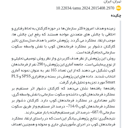
تهران، ایران
10.22034/iamu.2024.2015408.2970
چکیده
زمینه و هدف: امروزه اکثر سازمان ها در حوزه کارکنان به لحاظ رفتاری و
اخلاقی با چالش های متعددی مواجه هستند که رفع این چالش ها،
موجب ارتقاء عملکرد می گردد. پژوهش حاضر با هدف مدل‌سازی تاثیر
کارکنان دشوار بر عملکرد فرماندهان کوپ با نقش واسطه سکوت
سازمانی انجام گرفته است.
روش: این پژوهش از نظر هدف کاربردی و از نظر روش توصیفی تحلیلی و
از نوع پیمایشی است. جامعه آماری این پژوهش را 290 نفر از فرماندهان
کوپ تشکیل می دهند که از این تعداد 165 نفر به عنوان نمونه آماری
انتخاب شدند. داده های این پژوهش در بسته نرم افزاری SPSS و PLS
Smart مورد تجزیه و تحلیل قرار گرفت.
یافته‌ها: یافته‌ها نشان می‌دهد که کارکنان دشوار اثر مستقیم بر
عملکرد فرماندهان کوپ داشته و سکوت سازمانی با نقش واسطه گری،
تاثیر معناداری در عملکرد فرماندهان کوپ دارد. کارکنان دشوار بر
عملکرد فرماندهان کوپ 714/0- درصد اثر مستقیم و از طریق سکوت
سازمانی 687/0- درصد اثر غیرمستقیم البته با بار منفی دارند.
نتیجه‌گیری: نتایج پژوهش بیانگر این است که در راستای ارتقاء عملکرد
فرماندهان کوپ در اجرای مأموریتهای جاری و محوله و همچنین اهداف