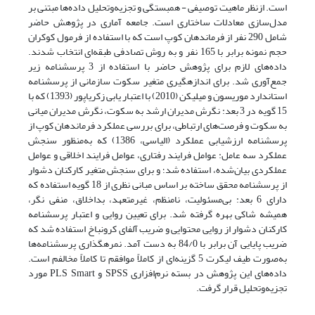
است. ازنظر ماهیت توصیفی - همبستگی و تجزیه‌وتحلیل داده‌ها مبتنی بر
مدل‌سازی معادلات ساختاری است. جامعه آماری در پژوهش حاضر
شامل 290 نفر از فرماندهان کوپ است که با استفاده از فرمول کوکران
حجم نمونه برابر با 165 نفر و به روش تصادفی طبقه‌ای انتخاب شدند.
داده‌های لازم برای پژوهش حاضر با استفاده از 3 پرسشنامه زیر
جمع‌آوری شد. برای اندازه­گیری متغیر سکوت سازمانی از پرسشنامه
استاندارد موریسون و میلیکن (2010) با اعتبار یابی زکریاپور (1393) که با
15 گویه در 3 بعد: نگرش مدیران ارشد به سکوت، نگرش مدیران میانی
به سکوت و فرصت‌های ارتباطی، برای بررسی عملکرد فرماندهان کوپ از
پرسشنامه ارزشیابی عملکرد (الیاسی، 1386) که به‌منظور سنجش
عملکرد سه عامل: عوامل فرایند رفتاری، عوامل فرایند اخلاقی و عوامل
عملکردی بیان‌شده، استفاده شد؛ و برای سنجش متغیر کارکنان دشوار
از پرسشنامه محقق ساخته بر اساس مبانی نظری از 18 گویه استفاده که
دارای 6 بعد: بی‌مسئولیت، نامنظم، غیرمتعهد، بداخلاق، منفی نگر،
همیشه شاکی بهره گرفته شد. برای تعیین روایی و اعتبار پرسشنامه
کارکنان دشوار از روایی محتوایی و ضریب آلفای کرونباخ استفاده شد که
ضریب پایایی آن برابر با 84/0 به دست آمد. نمره­گذاری پرسشنامه‌ها
به‌صورت طیف لیکرت 5 گزینه‌ای از کاملاً موافقم تا کاملاً مخالفم است.
داده‌های این پژوهش در بسته نرم‌افزاری SPSS و PLS Smart مورد
تجزیه‌وتحلیل قرار گرفت.