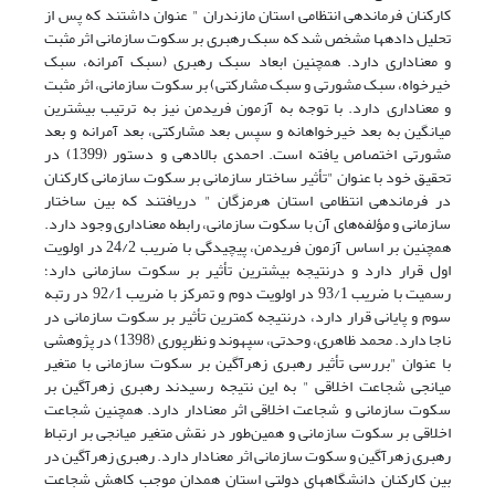
کارکنان فرماندهی انتظامی استان مازندران " عنوان داشتند که پس از
تحلیل داده­ها مشخص شد که سبک رهبری بر سکوت سازمانی اثر مثبت
و معناداری دارد. همچنین ابعاد سبک رهبری (سبک آمرانه، سبک
خیرخواه، سبک مشورتی و سبک مشارکتی) بر سکوت سازمانی، اثر مثبت
و معناداری دارد. با توجه به آزمون فریدمن نیز به ترتیب بیشترین
میانگین به بعد خیرخواهانه و سپس بعد مشارکتی، بعد آمرانه و بعد
مشورتی اختصاص یافته است. احمدی بالادهی و دستور (1399) در
تحقیق خود با عنوان "تأثیر ساختار سازمانی بر سکوت سازمانی کارکنان
در فرماندهی انتظامی استان هرمزگان " دریافتند که بین ساختار
سازمانی و مؤلفه‌های آن با سکوت سازمانی، رابطه معناداری وجود دارد.
همچنین بر اساس آزمون فریدمن، پیچیدگی با ضریب 24/2 در اولویت
اول قرار دارد و درنتیجه بیشترین تأثیر بر سکوت سازمانی دارد؛
رسمیت با ضریب 93/1 در اولویت دوم و تمرکز با ضریب 92/1 در رتبه
سوم و پایانی قرار دارد، درنتیجه کمترین تأثیر بر سکوت سازمانی در
ناجا دارد. محمد ظاهری، وحدتی، سپهوند و نظرپوری (1398) در پژوهشی
با عنوان "بررسی تأثیر رهبری زهرآگین بر سکوت سازمانی با متغیر
میانجی شجاعت اخلاقی " به این نتیجه رسیدند رهبری زهرآگین بر
سکوت سازمانی و شجاعت اخلاقی اثر معنادار دارد. همچنین شجاعت
اخلاقی بر سکوت سازمانی و همین‌طور در نقش متغیر میانجی بر ارتباط
رهبری زهرآگین و سکوت سازمانی اثر معنادار دارد. رهبری زهرآگین در
بین کارکنان دانشگاه­های دولتی استان همدان موجب کاهش شجاعت