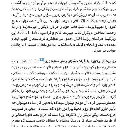
کنند. 19- افراد شرور و آشوبگر: این افراد به‌جای آرام کردن جو، آشوب
بر پا می­کنند و از تماشای افرادی که خونسردی‌شان را از دست می‌دهند
لذت می‌برند. آن‌ها ارزش کار دیگران را زیر سؤال می­برند و در کار آن‌ها
اخلال ایجاد می­کنند.20- افراد بی‌مسئولیت: این افراد مسئولیت هیچ
کاری را نمی‌پذیرند، اشتباهات خود را گردن دیگران می­اندازند و از به
زحمت انداختن دیگران لذت می­برند (فاتح و کرامتی، 1395: 51-33). این
ویژگی­ها هرکدام رؤسا اخلال جدی در عملکرد فرماندهان کوپ ایجاد
نموده و فضای انجام وظایف و پاسخگویی به ذی‌نفعان امنیتی را با چالش
مواجه می‌سازد.
[12]
روش‌های برخورد با افراد دشوار ازنظر سم هورن
:
1- عصبانیت را به
همدلی تبدیل کردن: یکی از دلایل ناتوانی افراد مختلف برای برخورد
مثبت و درست با افراد دشوار این است که نمی‌توانند قدرت لایتناهی
خرد و عقل خود را در مواجهه با این افراد وارد صحنه کنند و به همین
خاطر وارد فاز واکنش متقابل می‌شوند و به‌راحتی از کوره به در می‌روند.
این در حالی است که ابتدا باید خوب فکر کرد و بعد زبان خود را به کار
گرفت. اگر در برخورد با افراد دشوار بتوان، عصبانیت و خشم خود را به
همدلی تبدیل کرد، آن موقع می­توان دید که با همین کار ساده می‌توان چه
تأثیر خارق‌العاده‌ای روی محیط پیرامون خود گذاشت. 2- سعی در مدیریت
جروبحث‌ها: یکی دیگر از راهکارها این است که جز و بحث‌های احتمالی را
از طریق شوخی مهار کرد. مثلاً مسئله یا سؤال خاصی هست که مطرح
کردن آن فرد را ناراحت و مضطرب می‌کند. یکی از راهکارهای عالی برای