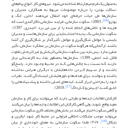
به‌عنوان یک فرم مهم ارتباط شناخته می‌شود. نیروهای کار، انواع پیام‌های
«ساکت بودن» را درباره موضوعات مربوط به همکاران، مدیران و
سازمان‌ها طی حیات حرفه‌ای خود انتقال می‌دهند (داین، انگ و
[16]
بوترو
، 2003). سکوت سازمانی، فرایند سازمانی ناکارآمدی است که
هزینه ها و تلاش‌های انجام شده را از بین می برد (حیدری، 1397).
سکوت سازمانی یک پدیده اجتناب‌ناپذیر برای سازمان‌هاست و مدیران
بایستی با عوامل شکل‌گیری و عوامل تأثیرگذار بر شکل‌گیری آن آشنا
باشند. ازآنجایی‌که هرگونه سکوت در سازمان بر عملکرد سازمان، تأثیر
منفی ندارد، پس باید بین سکوت سازمانی اثربخش و غیر اثربخش تفاوت
قائل شد (نجفی، 1399). سازمان‌ها به‌منظور بقـاء بـه کارمنـدانی نیـاز
دارنـد کـه نسـبت بــه چالش‌هایی کــه در محــیط وجــود دارد، پاسخ‌گو
باشــند و از ســهیم کــردن داده‌هایشان با دیگـران هـراس نداشـته
باشـند و بتواننـد بـرای هدف‌ها و باورهایشـان ایسـتادگی کننـد، نظـرات
خـود را به‌راحتی ابـراز کننـد، ایده‌های اصـلی داشـته و پیشــنهادهایی را
[17]
خلــق کننــد (چــیمن و کــارداگ
، 2019).
کارکنان اطلاعات ایده‌ها و نظراتی دارند که می‌توانند برای کار و سازمان
مفید واقع شوند، ولی گاهی کارکنان این اطلاعات و ایده‌ها را بیان می‌کنند
و گاهی سکوت اختیار می‌کنند در بخش‌های مختلف کاری سکوت سازمانی
می‌تواند موجب مشکلات اخلاقی فراوانی در محیط کار شود (یالزین و
[18]
بایکال
، ۲۰۱۹) فلذا سکوت سازمانی به معنای خودداری از بیان