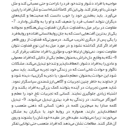
مواجهه با افراد دشوار و تندخو، فرد را ناراحت و حتی عصبانی کند و مثل
خودش با او رفتار کند، ولی این کار کاملاً اشتباه است و شأن افراد را پایین
می‌آورد. باید به‌قدری خود را خوب دانست که صحبت‌ها و کنایه‌های
دیگران نتواند اعصاب فرد را ضعیف کند و او را به واکنش وادارد. 7-
مقاومت در برابر میل به قضاوت دیگران: قضاوت پیش‌هنگام و عجولانه
یکی از بدترین آفت‌هایی است که به جان روابط انسانی افتاده و روابط‌ فرد
را یکی پس از دیگری تخریب می‌کند. درصورتی‌که قضاوت از روی ظاهر
افراد اگر کنار گذاشته نشود و در مورد میل به این نوع قضاوت نتوان
مقاومت نمود، نمی‌توان ارتباط خوب و مؤثری با افراد مختلف برقرار کرد.
8- نگاه به وقایع دل‌خراش به‌عنوان معلم: یکی از دلایلی که افراد معمولی
و عادی را به افراد دشوار، انعطاف‌ناپذیر و تندخو تبدیل می‌کند، مشکلات
ناگوار و حوادث تلخی است که در زندگی خود تجربه می‌کنند. باید سعی
شود این حوادث به‌عنوان «معلم دلسوز» یا «تجربه گران‌بها» دیده شود و
از خداوند به خاطر چنین تجربیات و آگاهی ارزشمندی سپاسگزار نمود.
شاید همین تجربیات در آینده بتوانند کمک بزرگی به افراد بکنند و از
اشتباه زیادی جلوگیری نمایند. کسانی که تجربیات تلخ خود را معلم و
آموزگار می‌دانند، در زندگی به فرد بهتری تبدیل می‌شوند. 9- تبدیل
کلمه مدارا به مهم‌ترین کلمه در ذهن: کسانی که ذهنی متعصب و
انعطاف‌ناپذیر دارند، همواره در روابط خود با دیگران به مشکل
می‌خورند؛ زیرا نمی‌توانند عقیده‌ای جز عقیده خودشان را بشنوند و روی
آن فکر کنند. مطالعات نشان می‌دهد که افراد متعصب حتی توانایی تفکر