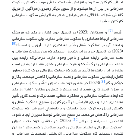
اخلاقی کارکنان می­شود و افزایش شجاعت اخلاقی موجب کاهش سکوت
سازمانی در بین آن‌ها می­شود و از سوی دیگر رهبری زهرآگین از طریق
کاهش شجاعت اخلاقی متغیر میانجی منجر به افزایش سکوت سازمانی
کارکنان می­شود.
[7]
گنسر
و همکاران (2023) در تحقیق خود نشان دادند که فرهنگ
سازمانی ارتباط معناداری با سکوت سازمانی ندارد، ولی سکوت سازمانی
[8]
و ابعاد آن بر عملکرد شغلی تأثیر معناداری دارد. آرورن و ایسیکا
(2023) در تحقیق خود به این نتیجه رسیدند که بین سکوت سازمانی و
تعهد سازمانی رابطه منفی و ناچیز وجود دارد. درحالی‌که رابطه بین
حمایت سازمانی درک شده و تعهد سازمانی به‌طور معناداری منفی است
علاوه بر این، یافته‌ها تأیید می‌کند که حمایت سازمانی درک شده به‌طور
کامل رابطه بین سکوت سازمانی و تعهد سازمانی را کاهش می­دهد. یگار و
[9]
دوکمی یگار
(2023) در تحقیق خود تحت عنوان "تأثیر سکوت سازمانی
بر میزان تعهد کاری، قصد ترک و عملکرد شغلی پرستاران" نشان دادند
که ابعاد سکوت سازمانی بر عملکرد شغلی، قصد ترک و تعهد کاری تأثیر
معناداری دارد و برای افزایش درگیری کاری و سطوح عملکرد شغلی و
کاهش تمایل به ترک، باید جلسات و برنامه‌های آموزشی که سکوت
سازمانی را کاهش می‌دهد، در سطح سازمانی توسط مدیران ایجاد شود.
[10]
احمدیان، استرابه و ایرامی
(2023) در تحقیق خود تحت عنوان
"سکوت سازمانی، اعتماد سازمانی و تعهد سازمانی: کسب‌وکار" به این
نتیجه رسیدند که سکوت سازمانی، اثربخشی تصمیمات سازمانی و