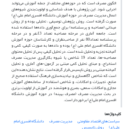
الگوی مصرف است که در حوزه‌های مختلف از جمله آموزش می‌تواند
اجرایی شود. این پژوهش با هدف شناسایی و اولویت‌بندی شیوه‌های
اعمال مدیریت مصرف در حوزه آموزش دانشگاه افسری امام علی (ع)
صورت گرفته است. روش پژوهش توصیفی – تحلیلی بوده و از روش
میدانی (مصاحبه و پرسشنامه) برای جمع‌آوری داده‌ها استفاده شده
است. جامعه آماری در مرحله مصاحبه تعداد 13نفر و در مرحله
پرسشنامه تعداد80 نفر از صاحب‌نظران و کارشناسان حوزه آموزش
دانشگاه افسری امام علی (ع) بوده و داده‌ها به صورت کیفی، کمی و
آمیخته تجزیه و تحلیل شده است. در تحلیل کیفی، پس از تحلیل محتوای
مصاحبه-ها، تعداد 19 شاخص یا شیوه بکارگیری مدیریت مصرف‌
استخراج، و مبنای تحلیل کمی مبتنی بر آزمون-های آماری، و تحلیل
آمیخته مبتنی بر روش تاپسیس قرار گرفته است. نتایج نشان‌دهنده این
است که شاخص آگاهسازی و نهادینه‌سازی فرهنگِ استفاده صحیح از
منابع، تجهیزات و امکانات، و شاخص استفاده از سامانه‌های آموزش
مجازی و امکانات سمعی، بصری و هوشمند در آموزش از اولویت‌ برتری
در بحث مدیریت مصرف (مصرف بهینه) در حوزه آموزش دانشگاه
افسری امام علی(ع) برخوردار است.
کلیدواژه‌ها
سیاست‌های اقتصاد مقاومتی
مدیریت مصرف
دانشگاه افسری امام
علی(ع)
روش تاپسیس