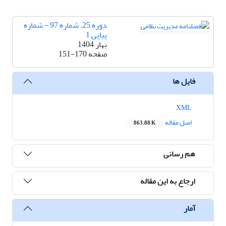
دوره 25، شماره 97 - شماره
پیاپی 1
بهار 1404
صفحه
151-170
فایل ها
XML
اصل مقاله
863.88 K
هم رسانی
ارجاع به این مقاله
آمار