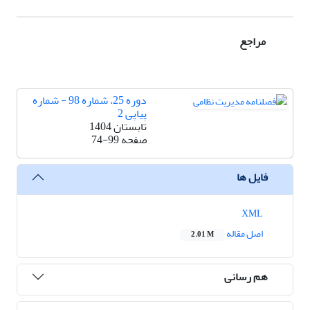
مراجع
دوره 25، شماره 98 - شماره
پیاپی 2
تابستان 1404
صفحه
74-99
فایل ها
XML
اصل مقاله
2.01 M
هم رسانی