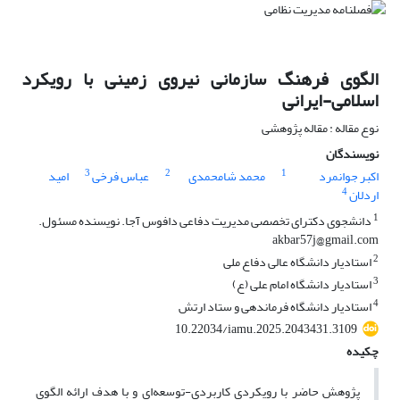
الگوی فرهنگ سازمانی نیروی زمینی با رویکرد
اسلامی-ایرانی
نوع مقاله : مقاله پژوهشی
نویسندگان
3
2
1
اکبر جوانمرد
محمد شامحمدی
عباس فرخی
امید
4
اردلان
1
دانشجوی دکترای تخصصی مدیریت دفاعی دافوس آجا. نویسنده مسئول.
akbar57j@gmail.com
2
استادیار دانشگاه عالی دفاع ملی
3
استادیار دانشگاه امام علی (ع)
4
استادیار دانشگاه فرماندهی و ستاد ارتش
10.22034/iamu.2025.2043431.3109
چکیده
پژوهش حاضر با رویکردی کاربردی-توسعه‌ای و با هدف ارائه الگوی