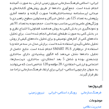
ایرانی- اسلامی فرهنگ‌سازمانی نیروی زمینی ارتش، به صورت آمیخته
انجام شده است. جمع‌آوری داده‌ها از طریق روش‌های کتابخانه‌ای و
میدانی (پرسشنامه نیمه‌ساختاریافته) صورت گرفته و جامعه آماری
پژوهش به تعداد 125 نفر، شامل خبرگان و مسئولین سطوح راهبردی با
ویژگی‌های علمی و تجربی مناسب بوده است. حجم نمونه به تعداد 91 نفر
و نمونه‌گیری در بخش کیفی به روش هدفمند قضاوتی تا اشباع نظری و
در بخش کمی به صورت طبقه‌ای تصادفی انجام شده است. برای تحلیل
داده‌های کمی از آمارهای توصیفی و برای تحلیل داده‌های کیفی از روش
تحلیل عاملی تأییدی استفاده شده است. برازش مدل در سه مرحله و با
استفاده از نرم‌افزار SMART PLS انجام شده است. نتایج حاصل از
تحلیل داده‌ها نشان می‌دهد که الگوی پیشنهادی دارای ساختاری
چندبعدی بوده و شامل 5 بعد (عملکردی، ساختاری، جهت‌ساز‌ها،
اجتماعی و ارزشی-اعتقادی)، 28 مؤلفه و 120 شاخص است که می‌توانند
به عنوان چارچوبی اسلامی- ایرانی برای ارتقاء فرهنگ‌سازمانی نزاجا مد
نظر قرار گیرند.
کلیدواژه‌ها
فرهنگ‌سازمانی
رویکرد اسلامی-ایرانی
نیروی زمینی
موضوعات
مدیریت نظامی