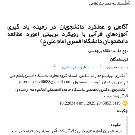
آگاهی و عملکرد دانشجویان در زمینه یاد گیری
آموزه‌های قرآنی با رویکرد تربیتی (مورد مطالعه
دانشجویان دانشگاه افسری امام علی ع)
نوع مقاله : مقاله پژوهشی
نویسندگان
2
1
یاسر خسروی
سیدعلی اصغر غفاری
1
دکتری الهیات و معارف اسلامی ، استاد گروه معارف دانشگاه افسری امام علی
(ع)، تهران، ایران. (نویسنده مسئول)yaserkhosravi6688@gmail.com
2
دانشجوی دکتری تخصصی دانشگاه جامعه المصطفی العالمیه قم، رشته ی
قرآن و مدیریت.
10.22034/iamu.2025.2045853.3119
چکیده
چکیده
از مهم ترین آموزه های دینی و قرآنی که تأثیر بسزایی در فرایند تربیت