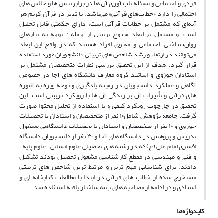
فردی و اجتماعی و مسئله تاب آوری آن ها در برابر تنش ها و چالش های
احتمالی را دارد «خطاب‌های قرآنی» می‌باشد. با تدبر در قرآن کریم هر
آیه‌ای که مشتمل بر خطابات قرآنی است، دارای حکمتی قابل تحلیل
است، و مشتمل بر ابعاد متنوع تربیتی از جمله : توجه به نیازهای
روان‌شناختی، اجتماعی و معنوی افراد هستند که در واقع این ابعاد
می‌توانند در ارتقاء و رشد شاخص های تربیتی دانشجویان مورد استفاده
قرار گیرد. هدف از این تحقیق بررسی نظرات متخصصان مشتمل بر
استادان حوزوی و اساتید گروه معارف دانشگاه های آجا در خصوص
آگاهی و عملکرد دانشجویان در زمینه یادگیری و توجه ویژه به آموزه
های قرآنی و تأثیرات آن بر زندگی آن ها با رویکرد تربیتی است. این
تحقیق در چارچوب رویکرد کیفی و با استفاده از تحلیل محتوا صورت
گرفت. جامعه پژوهش شامل۱۰ نفر از متخصصان و استادان با تحصیلات
حوزوی و ۱۰ نفر از متخصصان و استادان با تحصیلات دانشگاهی مشغول
تدریس و پژوهش در دانشگاه های آجا و ۳۰ نفر از دانشجویان دانشگاه
افسری امام علی (ع) که در رشته های تحصیلی علوم انسانی ، علوم پایه ،
و فنی و مهندسی در مقطع کارشناسی مشغول تحصیل بودند تشکیل
دادند. برای شناسایی مهم ترین و مرتبط ترین شاخص های تربیتی
مستخرج شده از خطاب های قرآنی در ابتدا با مطالعات کتابخانه ای و
اسنادی و در ادامه از مصاحبه های نیمه ساختار یافته استفاده شد.
کلیدواژه‌ها