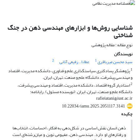
شناسایی روش‌ها و ابزارهای مهندسی ذهن در جنگ
شناختی
نوع مقاله : مقاله پژوهشی
نویسندگان
2
1
سید محسن میرباقری
عطاءا.. رفیعی آتانی
1
پژوهشگر پسادکتری سیاستگذاری علم و فناوری، دانشکده مدیریت، اقتصاد
و مهندسی پیشرفت، دانشگاه علم و صنعت، تهران، ایران.
2
استادیار گروه اقتصاد، دانشکده مدیریت، اقتصاد و مهندسی پیشرفت،
دانشگاه علم و صنعت، تهران، ایران. (نویسنده مسئول). رایانامه:
rafieiatani@iust.ac.ir
10.22034/iamu.2025.2051117.3141
چکیده
ذهن انسان نقش اساسی در شکل‌دهی به افکار، احساسات، انتخاب‌ها
و رفتارهای او دارد. مهندسی ذهن، مفهومی نوین و میان‌رشته‌ای است