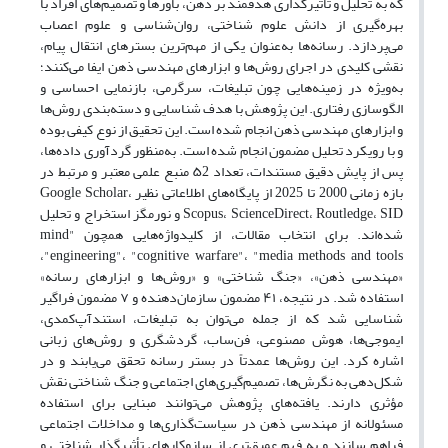
که به تحلیل و تأثیرگذاری هدفمند بر ذهن، باورها و تصمیم‌های افراد با
بهره‌گیری از دانش علوم شناختی، روان‌شناسی و علوم اعصاب
می‌پردازد. رسانه‌ها به‌عنوان یکی از مهم‌ترین بسترهای انتقال پیام،
نقشی کلیدی در اجرای روش‌ها و ابزارهای مهندسی ذهن ایفا می‌کنند؛
به‌ویژه در زمینه‌هایی چون تبلیغات، سرگرمی، بازنمایی احساسی و
الگوسازی رفتاری. این پژوهش با هدف شناسایی و دسته‌بندی روش‌ها
و ابزارهای مهندسی ذهن انجام شده است. این تحقیق از نوع کیفی بوده
و با رویکرد تحلیل مضمون انجام شده است. به‌منظور گردآوری داده‌ها،
پس از پایش دقیق مستندات، تعداد ۵2 منبع علمی معتبر و مرتبط در
بازه زمانی 2000 تا 2025 از پایگاه‌های اطلاعاتی نظیر Google Scholar،
Scopus، ScienceDirect، Routledge، SID و نورمگز استخراج و تحلیل
شده‌اند. برای انتخاب مقالات، از کلیدواژه‌هایی همچون "mind
engineering"، "cognitive warfare"، "media methods and tools"،
«مهندسی ذهن»، «جنگ شناختی» و «روش‌ها و ابزارهای رسانه»
استفاده شد. در نتیجه، ۴۱ مضمون سازمان‌دهنده و ۷ مضمون فراگیر
شناسایی شد که از جمله می‌توان به تبلیغات، استندآپ‌کمدی،
ایموجی‌ها، هوش مصنوعی، فن‌ساب، گردشگری و روش‌های زبانی
اشاره کرد. این روش‌ها عمدتاً در بستر رسانه‌ تحقق می‌یابند و در
شکل‌دهی به نگرش‌ها، تصمیم‌گیری‌های اجتماعی و جنگ شناختی نقش
مؤثری دارند. یافته‌های پژوهش می‌توانند مبنایی برای استفاده
مسئولانه از مهندسی ذهن در سیاست‌گذاری‌ها و مداخلات اجتماعی
فراهم سازند و به فهم عمیق‌تری از سازوکارهای تأثیرگذار شناختی و