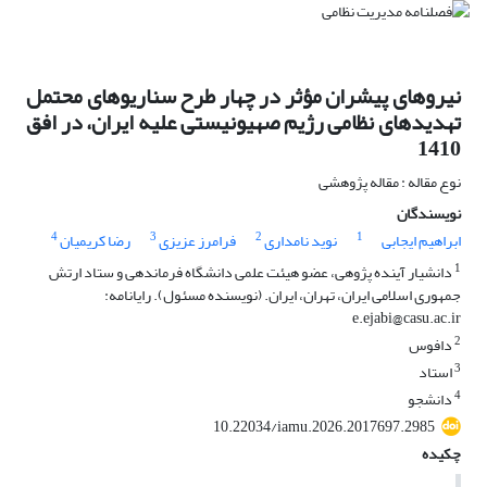
نیروهای پیشران مؤثر در چهار طرح سناریوهای محتمل
تهدیدهای نظامی رژیم صهیونیستی علیه ایران، در افق
1410
نوع مقاله : مقاله پژوهشی
نویسندگان
4
3
2
1
ابراهیم ایجابی
نوید نامداری
فرامرز عزیزی
رضا کریمیان
1
دانشیار آینده پژوهی، عضو هیئت علمی دانشگاه فرماندهی و ستاد ارتش
جمهوری اسلامی ایران، تهران، ایران. (نویسنده مسئول). رایانامه:
e.ejabi@casu.ac.ir
2
دافوس
3
استاد
4
دانشجو
10.22034/iamu.2026.2017697.2985
چکیده