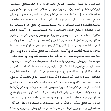
اسرائیل به دلیل داشتن منابع مالی فراوان و حمایت‌های سیاسی
ابرقدرت‌ها و همچنین برخورداری از سلاح هسته‏ای و تکنولوژی
پیشرفته، به‌منزله یک تهدید برای کشورهای منطقه و به‌خصوص ایران
مطرح می‏باشد. برای جمهوری اسلامی ایران با توجه به ماهیت
توسعه‌طلبانه و ضد اسلامی رژیم صهیونیستی چاره‏ای جز دستیابی به
ابزار مقابله و دفع حمله احتمالی رژیم صهیونیستی در آینده وجود
ندارد. مقاله حاضر با موضوع «نیروهای پیشران مؤثر در چهار طرح
سناریوهای محتمل تهدیدهای نظامی رژیم صهیونیستی علیه ایران در
افق 1410» به روش تحلیل کمی و کیفی موردبررسی قرارگرفته است. با
توجه به عدم قطعیت‌های آینده، همیشه نیروهای پیشران زیادی بر روی
ساخت سناریوهای محتمل اثر می‌گذارند و تصمیم‌گیری برای آینده بدون
توجه به نیروهای پیشران باعث اتخاذ تصمیمات نادرست می‌شود.
به‌منظور جمع‌آوری اطلاعات از ابزارهای مصاحبه با تعداد 10نفر از
صاحب‌نظران و استفاده از پرسش‌نامه برای 69 نفر از جامعه آماری و
مطالعه اسناد و مدارک استفاده ‌گردیده است. نوع تحقیق کاربردی،
روش سناریوپردازی و رویکرد کیفی می‌باشد که پس از جمع‌آوری
اطلاعات از منابع ذکرشده، مورد تلخیص، استنتاج و قضاوت قرارگرفته
و در پایان تجزیه‌وتحلیل نهایی انجام شد. در نهایت با توجه به چهار طرح
سناریوی تهدیدهای نظامی رژیم صهیونیستی علیه جمهوری اسلامی
ایران، نیروهای پیشران مؤثر بر این تهدیدها با استفاده ازنظر خبرگان
شناسایی و مهم‌ترین آن‌ها در هرکدام از سناریوهای پیش‌بینی شده