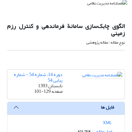
الگوی چابک‌سازی سامانة فرماندهی و کنترل رزم
زمینی
نوع مقاله : مقاله پژوهشی
دوره 14، شماره 54 - شماره
پیاپی 54
تابستان 1393
صفحه
101-129
فایل ها
XML
اصل مقاله
631.78 K