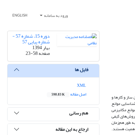
ورود به سامانه
ENGLISH
دوره 15، شماره 57 -
شماره پیاپی 57
بهار 1394
صفحه
23-58
فایل ها
XML
اصل مقاله
598.83 K
ساز و کارها و
ناسایی موانع
موانع مکانیزمی
هم رسانی
 روش‌های کیفی
نظران و اسناد و مدارک کتابخانه‌ی) و کمی (روش آزمون میانگین برای داده‌های 131 پرسشنامه شامل 12 سوال با ضریب آلفای کرونباخ برابر 887/0) به طور هم‌زمان
ارجاع به این مقاله
 اهمیت هستند.