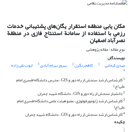
مکان یابی منطقه استقرار یگان‌های پشتیبانی خدمات
رزمی با استفاده از سامانة استنتاج فازی در منطقة
نصرآباد اصفهان
نوع مقاله : مقاله پژوهشی
نویسندگان
3
2
1
مهدی کیخایی
کاظم رنگزن
بهروز بهرام آبادی
ایوب تقی زاده
4
1
کارشناس ارشد سنجش از راه دور و GIS ، مدرس دانشگاه افسری امام
علی)ع)
2
دانشیار سنجش از راه دور و GIS ، دانشگاه شهید چمران
3
کارشناس ارشد ژئومورفولوژی، عضو هیئت علمی دانشگاه افسری امام
علی)ع(
4
کارشناس ارشد سنجش از راه دور و GIS ، دانشگاه شهید چمران
چکیده