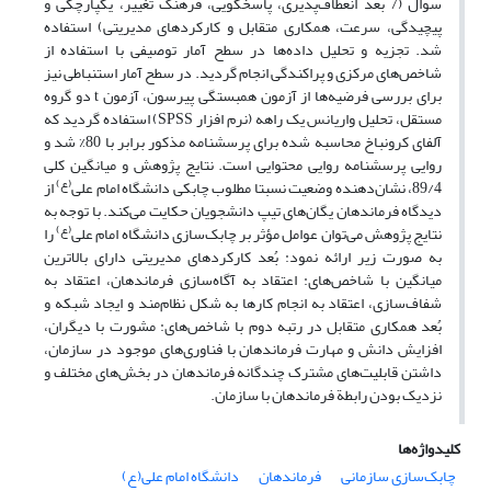
سوال (7 بعد انعطاف‌پذیری، پاسخگویی، فرهنگ تغییر، یکپارچگی و
پیچیدگی، سرعت، همکاری متقابل و کارکردهای مدیریتی) استفاده
شد. تجزیه و تحلیل داده‌ها در سطح آمار توصیفی با استفاده از
شاخص‌های مرکزی و پراکندگی انجام گردید. در سطح آمار استنباطی نیز
برای بررسی فرضیه‌ها از آزمون همبستگی پیرسون، آزمون t دو گروه
مستقل، تحلیل واریانس یک راهه (نرم افزار SPSS) استفاده گردید که
آلفای کرونباخ محاسبه شده برای پرسشنامه مذکور برابر با 80% شد و
روایی پرسشنامه روایی محتوایی است. نتایج پژوهش و میانگین کلی
(ع)
89/4، نشان‌دهنده وضعیت نسبتا مطلوب چابکی دانشگاه امام علی
از
دیدگاه فرماندهان یگان‌های تیپ دانشجویان حکایت می‌کند. با توجه به
(ع)
نتایج پژوهش می‌توان عوامل مؤثر بر چابک‌سازی دانشگاه امام علی
را
به صورت زیر ارائه نمود: بُعد کارکردهای مدیریتی دارای بالاترین
میانگین با شاخص‌های: اعتقاد به آگاه‌سازی فرماندهان، اعتقاد به
شفاف‌سازی، اعتقاد به انجام کارها به شکل نظام‌مند و ایجاد شبکه و
بُعد همکاری متقابل در رتبه دوم با شاخص‌های: مشورت با دیگران،
افزایش دانش و مهارت فرماندهان با فناوری‌های موجود در سازمان،
داشتن قابلیت‌های مشترک چندگانه فرماندهان در بخش‌های مختلف و
نزدیک بودن رابطة فرماندهان با سازمان.
کلیدواژه‌ها
چابک‌سازی سازمانی
فرماندهان
دانشگاه امام علی(ع)