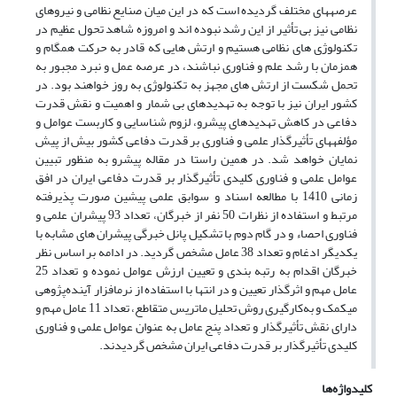
عرصه­های مختلف گردیده است که در این میان صنایع نظامی و نیروهای
نظامی نیز بی­ تأثیر از این رشد نبوده ­اند و امروزه شاهد تحول عظیم در
تکنولوژی­ های نظامی هستیم و ارتش ­هایی که قادر به حرکت همگام و
هم­زمان با رشد علم و فناوری نباشند، در عرصه عمل و نبرد مجبور به
تحمل شکست از ارتش­ های مجهز به تکنولوژی به روز خواهند بود. در
کشور ایران نیز با توجه به تهدیدهای بی ­شمار و اهمیت و نقش قدرت
دفاعی در کاهش تهدیدهای پیش­رو، لزوم شناسایی و کاربست عوامل و
مؤلفه­های تأثیرگذار علمی و فناوری بر قدرت دفاعی کشور بیش از پیش
نمایان خواهد شد. در همین راستا در مقاله پیش­رو به منظور تبیین
عوامل علمی و فناوری کلیدی تأثیرگذار بر قدرت دفاعی ایران در افق
زمانی 1410 با مطالعه اسناد و سوابق علمی پیشین صورت پذیرفته
مرتبط و استفاده از نظرات 50 نفر از خبرگان، تعداد 93 پیشران علمی و
فناوری احصاء و در گام دوم با تشکیل پانل خبرگی پیشران­ های مشابه با
یکدیگر ادغام و تعداد 38 عامل مشخص گردید. در ادامه بر اساس نظر
خبرگان اقدام به رتبه ­بندی و تعیین ارزش عوامل نموده و تعداد 25
عامل مهم و اثرگذار تعیین و در انتها با استفاده از نرم­افزار آینده‌پژوهی
میک­مک و به‌کارگیری روش تحلیل ماتریس متقاطع، تعداد 11 عامل مهم و
دارای نقش تأثیرگذار و تعداد پنج عامل به عنوان عوامل علمی و فناوری
کلیدی تأثیرگذار بر قدرت دفاعی ایران مشخص گردیدند.
کلیدواژه‌ها