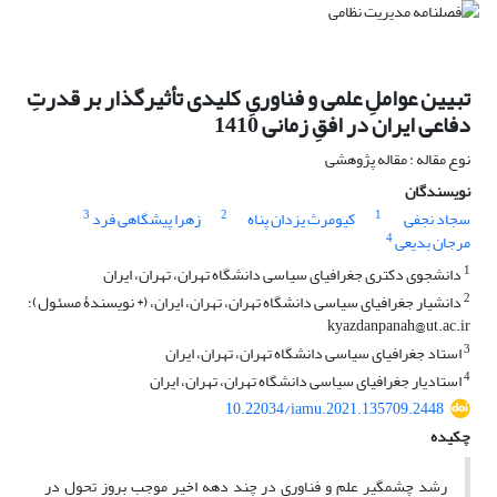
تبیین عواملِ علمی و فناوریِ کلیدی تأثیرگذار بر قدرتِ
دفاعی ایران در افقِ زمانی 1410
نوع مقاله : مقاله پژوهشی
نویسندگان
3
2
1
سجاد نجفی
کیومرث یزدان پناه
زهرا پیشگاهی فرد
4
مرجان بدیعی
1
دانشجوی دکتری جغرافیای سیاسی دانشگاه تهران، تهران، ایران
2
دانشیار جغرافیای سیاسی دانشگاه تهران، تهران، ایران، (* نویسندۀ مسئول)؛
kyazdanpanah@ut.ac.ir
3
استاد جغرافیای سیاسی دانشگاه تهران، تهران، ایران
4
استادیار جغرافیای سیاسی دانشگاه تهران، تهران، ایران
10.22034/iamu.2021.135709.2448
چکیده
رشد چشم­گیر علم و فناوری در چند دهه اخیر موجب بروز تحول در