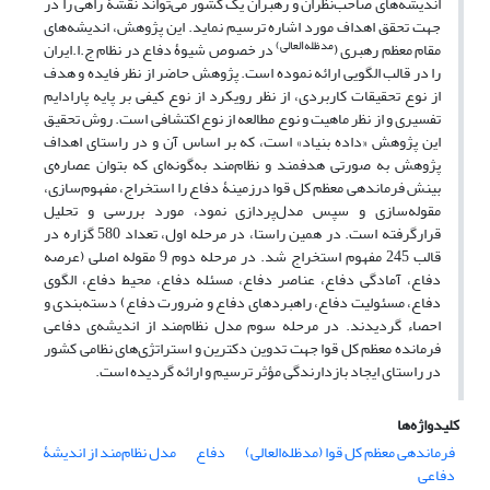
اندیشه‌های صاحب‌نظران و رهبران یک کشور می‌تواند نقشۀ راهی را در
جهت تحقق اهداف مورد اشاره ترسیم نماید. این پژوهش، اندیشه‌های
مدظله‌العالی)
مقام معظم رهبری (
در خصوص شیوۀ دفاع در نظام ج.ا.ایران
را در قالب الگویی ارائه نموده است. پژوهش حاضر از نظر فایده و هدف
از نوع تحقیقات کاربردی، از نظر رویکرد از نوع کیفی بر پایه پارادایم
تفسیری و از نظر ماهیت و نوع مطالعه از نوع اکتشافی است. روش تحقیق
این پژوهش «داده بنیاد» است، که بر اساس آن و در راستای اهداف
پژوهش به صورتی هدفمند و نظام‌مند به‌گونه‌ای که بتوان عصاره‌ی
بینش فرماندهی معظم کل قوا درزمینۀ دفاع را استخراج، مفهوم‌سازی،
مقوله‌سازی و سپس مدل‌پردازی نمود، مورد بررسی و تحلیل
قرارگرفته است. در همین راستا، در مرحله اول، تعداد 580 گزاره در
قالب 245 مفهوم استخراج شد. در مرحله دوم 9 مقوله اصلی (عرصه
دفاع، آمادگی دفاع، عناصر دفاع، مسئله دفاع، محیط دفاع، الگوی
دفاع، مسئولیت دفاع، راهبردهای دفاع و ضرورت دفاع) دسته‌بندی و
احصاء گردیدند. در مرحله سوم مدل نظام‌مند از اندیشه‌ی دفاعی
فرمانده معظم کل قوا جهت تدوین دکترین و استراتژی‌های نظامی کشور
در راستای ایجاد بازدارندگی مؤثر ترسیم و ارائه گردیده است.
کلیدواژه‌ها
فرماندهی معظم کل قوا (مدظله‌العالی)
دفاع
مدل نظام‌مند از اندیشۀ
دفاعی