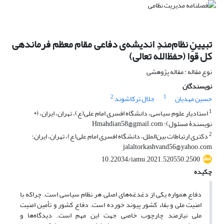
تبیینِ نظام‌مندِ اندیشه‌ی دفاعی مقام معظم فرماندهی
کل قوا (حفظ‌الله تعالی)
نوع مقاله : مقاله پژوهشی
نویسندگان
2
1
حسین مهدیان
جلال ترکاشوند
1
استادیار علوم سیاسی، دانشگاه افسری امام علی(ع)، تهران، ایران، (*
نویسندۀ مسئول)؛ Hmahdian58@gmail.com
2
دکتری ارتباطات بین‌الملل، دانشگاه افسری امام علی(ع)، تهران، ایران؛
jalaltorkashvand56@yahoo.com
10.22034/iamu.2021.520550.2500
چکیده
دفاع همواره یکی از دغدغه‌های اصلی هر نظام سیاسی است. چراکه با
امنیت ملی و بقاء کشور پیوند خورده است. دفاع کشور و تأمین امنیت
ملی نیازمند چارچوب خاصی جهت این مهم است. دیدگاه‌ها و