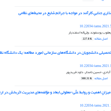
اری جناییِ کارآمد در مواجه با جرائم شایع در محیط‌های نظامی
10.22034/iamu.2021.
عقوب یوسفوند، ولی‌اله اسفندیار
اصل مقاله
227.8 K
حصیلی دانشجویان در دانشگاه‌های سازمانی (مورد مطالعه: یک دانشگاه نظا
10.22034/iamu.2021.
بادی، حسین نامدار، داود فریدپور
اصل مقاله
308.31 K
یزانِ اهمیت و روابط علّی-معلولی ابعاد و مؤلفه‌های مدیریت اثربخش در ا
10.22034/iamu.2021.