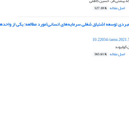
ه بهشتی فر، حسین کاظمی
اصل مقاله
527.18 K
ردی توسعه اشتیاق شغلی سرمایه‌های انسانی(مورد مطالعه: یکی از واحدها
10.22034/iamu.2021.
کولیوند
اصل مقاله
565.61 K