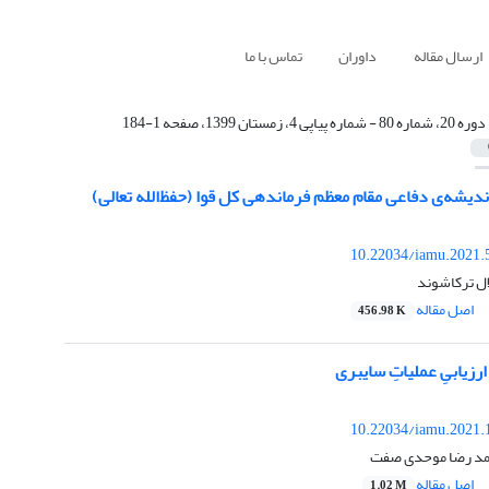
ارسال مقاله
داوران
تماس با ما
دوره 20، شماره 80 - شماره پیاپی 4، زمستان 1399، صفحه 1-184
 اندیشه‌ی دفاعی مقام معظم فرماندهی کل قوا (حفظ‌الله تعالی)
10.22034/iamu.2021.
ل ترکاشوند
اصل مقاله
456.98 K
رزیابیِ عملیاتِ سایبری
10.22034/iamu.2021.
حمد رضا موحدی صفت
اصل مقاله
1.02 M