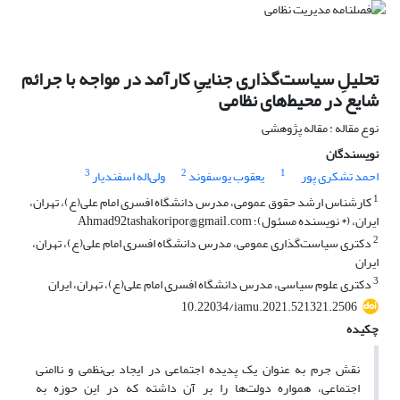
تحلیلِ سیاست‌گذاری جناییِ کارآمد در مواجه با جرائم
شایع در محیط‌های نظامی
نوع مقاله : مقاله پژوهشی
نویسندگان
3
2
1
احمد تشکری پور
یعقوب یوسفوند
ولی‌اله اسفندیار
1
کارشناس ارشد حقوق عمومی، مدرس دانشگاه افسری امام علی(ع)، تهران،
ایران، (* نویسنده مسئول)؛ Ahmad92tashakoripor@gmail.com
2
دکتری سیاست‌گذاری عمومی، مدرس دانشگاه افسری امام علی(ع)، تهران،
ایران
3
دکتری علوم سیاسی، مدرس دانشگاه افسری امام علی(ع)، تهران، ایران
10.22034/iamu.2021.521321.2506
چکیده
نقش جرم به عنوان یک پدیده اجتماعی در ایجاد بی‌نظمی و ناامنی
اجتماعی، همواره دولت‌ها را بر آن داشته که در این حوزه به