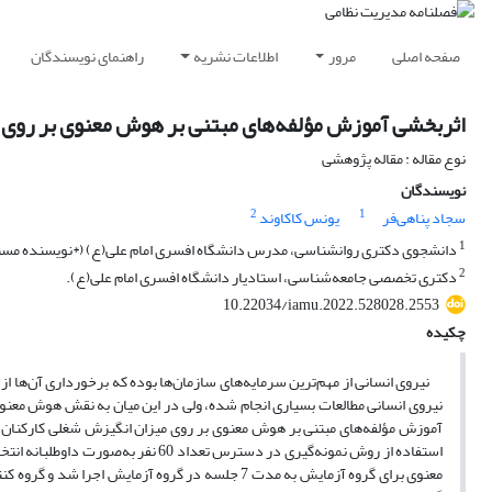
صفحه اصلی
مرور
اطلاعات نشریه
راهنمای نویسندگان
اثربخشی آموزش مؤلفه‌های مبتنی بر هوش معنوی بر روی 
نوع مقاله : مقاله پژوهشی
نویسندگان
2
1
سجاد پناهی‌فر
یونس کاکاوند
1
دانشجوی دکتری روانشناسی، مدرس دانشگاه افسری امام علی(ع) (*نویسنده مسئول). hi62@gmail.com
2
دکتری تخصصی جامعه‌شناسی، استادیار دانشگاه افسری امام علی(ع).
10.22034/iamu.2022.528028.2553
چکیده
نیروی انسانی از مهم‌ترین سرمایه‌های سازمان‌ها بوده که برخورداری آن‌ها از 
نیروی انسانی مطالعات بسیاری انجام شده، ولی در این میان به نقش هوش معنو
آموزش مؤلفه‌های مبتنی بر هوش معنوی بر روی میزان انگیزش شغلی کارکنان یک
استفاده از روش نمونه‌گیری در دسترس
معنوی برای گروه آزمایش به مدت 7 جلسه در گروه آزم