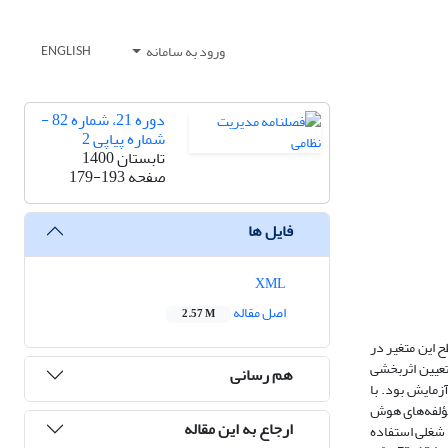
ورود به سامانه
ENGLISH
دوره 21، شماره 82 -
شماره پیاپی 2
تابستان 1400
صفحه
179-193
فایل ها
XML
اصل مقاله
2.57 M
 این متغیر در
تعیین اثربخشی
هم رسانی
زمایش بود. با
وزش مؤلفه‌های هوش
ارجاع به این مقاله
یزش شغلی استفاده