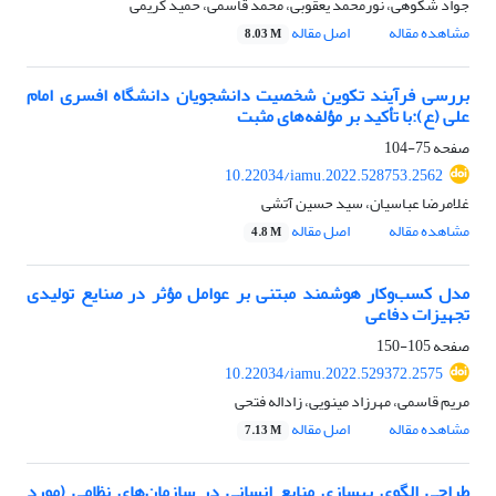
جواد شکوهی، نورمحمد یعقوبی، محمد قاسمی، حمید کریمی
مشاهده مقاله
اصل مقاله
8.03 M
بررسی فرآیند تکوین شخصیت دانشجویان دانشگاه افسری امام
علی (ع):با تأکید بر مؤلفه‌های مثبت
صفحه
75-104
10.22034/iamu.2022.528753.2562
غلامرضا عباسیان، سید حسین آتشی
مشاهده مقاله
اصل مقاله
4.8 M
مدل کسب‌وکار هوشمند مبتنی بر عوامل مؤثر در صنایع تولیدی
تجهیزات دفاعی
صفحه
105-150
10.22034/iamu.2022.529372.2575
مریم قاسمی، مهرزاد مینویی، زاداله فتحی
مشاهده مقاله
اصل مقاله
7.13 M
طراحی الگوی بهسازی منابع انسانی در سازمان‌های نظامی (مورد