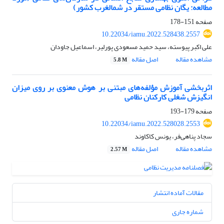
مطالعه: یگان نظامی مستقر در شمالغرب کشور)
صفحه
151-178
10.22034/iamu.2022.528438.2557
علی اکبر پیوسته، سید حمید مسعودی پورلیر، اسماعیل جاودان
مشاهده مقاله
اصل مقاله
5.8 M
اثربخشی آموزش مؤلفه‌های مبتنی بر هوش معنوی بر روی میزان
انگیزش شغلی کارکنان نظامی
صفحه
179-193
10.22034/iamu.2022.528028.2553
سجاد پناهی‌فر، یونس کاکاوند
مشاهده مقاله
اصل مقاله
2.57 M
مقالات آماده انتشار
شماره جاری