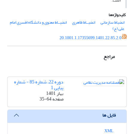
است.
کلیدواژه‌ها
انضباط سازمانی
انضبــاط ظاهری
انضبــاط معنوی و دانشگاه افسری امام
علی (ع)
20.1001.1.17355699.1401.22.85.2.0
مراجع
دوره 22، شماره 85 - شماره
پیاپی 1
بهار 1401
صفحه
35-64
فایل ها
XML