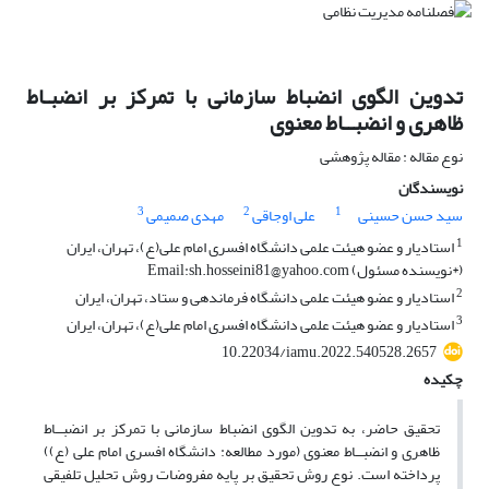
تدوین الگوی انضباط سازمانی با تمرکز بر انضبـاط
ظاهری و انضبــاط معنوی
نوع مقاله : مقاله پژوهشی
نویسندگان
3
2
1
سید حسن حسینی
علی اوجاقی
مهدی صمیمی
1
استادیار و عضو هیئت علمی دانشگاه افسری امام علی(ع)، تهران، ایران
(*نویسنده مسئول) Email:sh.hosseini81@yahoo.com
2
استادیار و عضو هیئت علمی دانشگاه فرماندهی و ستاد، تهران، ایران
3
استادیار و عضو هیئت علمی دانشگاه افسری امام علی(ع)، تهران، ایران
10.22034/iamu.2022.540528.2657
چکیده
تحقیق حاضر، به تدوین الگوی انضباط سازمانی با تمرکز بر انضبــاط
ظاهری و انضبــاط معنوی (مورد مطالعه: دانشگاه افسری امام علی (ع))
پرداخته است. نوع روش تحقیق بر پایه مفروضات روش تحلیل تلفیقی