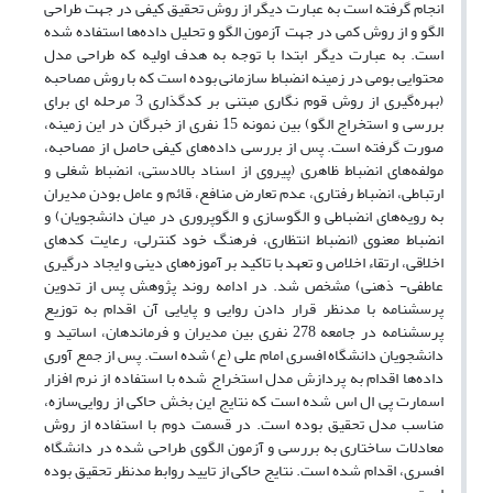
انجام گرفته است به عبارت دیگر از روش تحقیق کیفی در جهت طراحی
الگو و از روش کمی در جهت آزمون الگو و تحلیل داده‌ها استفاده شده
است. به عبارت دیگر ابتدا با توجه به هدف اولیه که طراحی مدل
محتوایی بومی در زمینه انضباط سازمانی بوده است که با روش مصاحبه
(بهره‌گیری از روش قوم نگاری مبتنی بر کدگذاری 3 مرحله ای برای
بررسی و استخراج الگو) بین نمونه 15 نفری از خبرگان در این زمینه،
صورت گرفته است. پس از بررسی داده‌های کیفی حاصل از مصاحبه،
مولفه‌های انضباط ظاهری (پیروی از اسناد بالادستی، انضباط شغلی و
ارتباطی، انضباط رفتاری، عدم تعارض منافع، قائم و عامل بودن مدیران
به رویه‌های انضباطی و الگوسازی و الگوپروری در میان دانشجویان) و
انضباط معنوی (انضباط انتظاری، فرهنگ خود کنترلی، رعایت کدهای
اخلاقی، ارتقاء اخلاص و تعهد با تاکید بر آموزه‌های دینی و ایجاد درگیری
عاطفی- ذهنی) مشخص شد. در ادامه روند پژوهش پس از تدوین
پرسشنامه با مدنظر قرار دادن روایی و پایایی آن اقدام به توزیع
پرسشنامه در جامعه 278 نفری بین مدیران و فرماندهان، اساتید و
دانشجویان دانشگاه افسری امام علی (ع) شده است. پس از جمع‌ آوری
داده‌ها اقدام به پردازش مدل استخراج شده با استفاده از نرم افزار
اسمارت پی ال اس شده است که نتایج این بخش حاکی از روایی‌سازه،
مناسب مدل تحقیق بوده است. در قسمت دوم با استفاده از روش
معادلات ساختاری به بررسی و آزمون الگوی طراحی شده در دانشگاه
افسری، اقدام شده است. نتایج حاکی از تایید روابط مدنظر تحقیق بوده