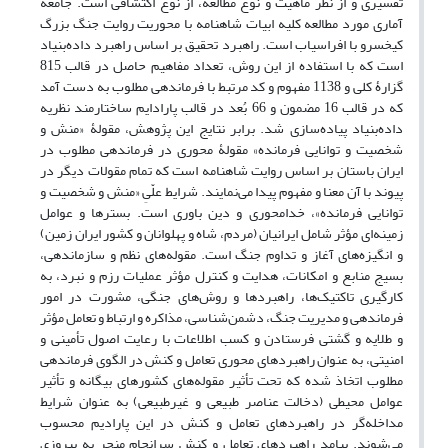
تفسیری و از نظر ماهیت و نوع مطالعه، از نوع اکتشافی است. جامعۀ
آماری مورد مطالعه کلیه ابیات شاهنامه با محوریت روایت جنگ بزرگ
کیخسرو با افراسیاب است. راهبرد تحقیق بر اساس راهبرد داده‌بنیاد
است که با استفاده از این روش، تعداد مفاهیم حاصل در قالب 815
گزارۀ کلی و 1138 مفهوم و کد مرتبط با فرماندهی مطلوب به دست آمد
که در قالب 16 مضمون و 66 بُعد در قالب پارادایم ساختارمند نظریه
داده‌بنیاد پیاده‌سازی شد. برابر نتایج این پژوهش، مقولۀ «منش و
شخصیت و توانایی فرمانده» مقولۀ محوری در فرماندهی مطلوب در
ایران باستان بر اساس روایت شاهنامه است که تمام مقولات دیگر در
پیوند با آن معنا و مفهوم پیدا می‌نمایند. شرایط علّیِ «منش و شخصیت و
توانایی فرمانده»، خدامحوری و دین باوری است. بسترها و عوامل
زمینه‌ای مؤثر شامل ایرانیان (مردم، شاه و پهلوانان و کشور ایران زمین)
و انگیزه‌های آغاز و تداوم جنگ‌ است. مقوله‌های نظم و سازماندهی،
بسیج منابع و امکانات، هدایت و کنترل مؤثر عملیات رزم و نبرد، به
کارگیری تاکتیک‌ها، راهبردها و روش‌های جنگی، مشورت در امور
فرماندهی و مدیریت جنگ، دشمن‌شناسی، مذاکره و ارتباط و تعامل مؤثر
و طلایه و گشتی فرستادن و کسب اطلاعات با رعایت اصول تأمینی و
امنیتی، به عنوان راهبردهای محوری تعامل و کنش در الگوی فرماندهی
مطلوب اتخاذ شده که تحت تأثیر مقوله‌های کشورهای بیگانه و تأثیر
عوامل محیطی (دخالت عناصر طبیعی و غیرطبیعی) به عنوان شرایط
مداخله‌گر در راهبردهای تعامل و کنش در این پارادیم محسوب
می‌شوند. پیامد راهبردهای تعامل و کنش سرانجام منجر به پیروزی