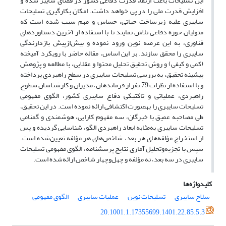
این تسلیحات باعث ارتقاء قدرت دفاعی کشور در فضای سایبر شده و
افزایش قدرت ملی را در پی خواهد داشت. امکان بکارگیری تسلیحات
سایبری علیه زیرساخت حیاتی، حساس و مهم سبب شده است که
متولیان حوزه دفاعی تلاش نمایند تا با استفاده از آخرین دستاوردهای
فناوری، به این عرصه نوین ورود نموده و بیش‌ازپیش بازدارندگی
سایبری را محقق سازند. بر این اساس، مقاله حاضر با رویکرد آمیخته
(کمی و کیفی) و روش تحقیق تحلیل محتوا و عقلایی، با مطالعه و پژوهش
پیشینه تحقیق، به بررسی تسلیحات سایبری در سطح راهبردی پرداخته
و با استفاده از نظرات 79 نفر از فرماندهان، مدیران و کارشناسان سطوح
راهبردی، عملیاتی و تاکتیکی دفاع سایبری کشور، الگوی مفهومی
تسلیحات سایبری را به­صورت اکتشافی ارائه نموده است. در این تحقیق،
طی مصاحبه عمیق با خبرگان، سه مفهوم کارایی، هوشمندی و گمنامی
تسلیحات سایبری به‌مثابه ابعاد راهبردی الگو، شناسایی گردیده و پس
از استخراج مؤلفه‌های هر بعد، شاخص‌های هر مؤلفه تعیین‌شده است.
سپس با تجزیه‌وتحلیل آماری نتایج پرسشنامه، الگوی مفهومی تسلیحات
سایبری در سه بعد، نه مؤلفه و چهل‌وچهار شاخص ارائه‌شده است.
کلیدواژه‌ها
سلاح سایبری
تسلیحات نوین
عملیات سایبری
الگوی مفهومی
20.1001.1.17355699.1401.22.85.5.3