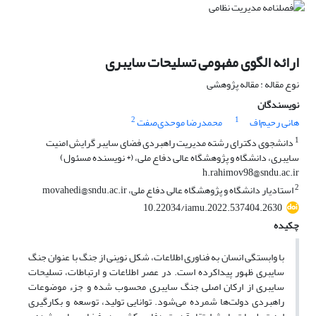
ارائه الگوی مفهومی تسلیحات سایبری
نوع مقاله : مقاله پژوهشی
نویسندگان
2
1
هانی رحیم‌اف
محمدرضا موحدی‌صفت
1
دانشجوی دکترای رشته مدیریت راهبردی فضای سایبر گرایش امنیت
سایبری، دانشگاه و پژوهشگاه عالی دفاع ملی، (* نویسنده مسئول)
h.rahimov98@sndu.ac.ir
2
استادیار دانشگاه و پژوهشگاه عالی دفاع ملی، movahedi@sndu.ac.ir
10.22034/iamu.2022.537404.2630
چکیده
با وابستگی انسان به فناوری اطلاعات، شکل نوینی از جنگ با عنوان جنگ
سایبری ظهور پیداکرده است. در عصر اطلاعات و ارتباطات، تسلیحات
سایبری از ارکان اصلی جنگ سایبری محسوب شده و جزء موضوعات
راهبردی دولت‌ها شمرده می‌شود. توانایی تولید، توسعه و بکارگیری