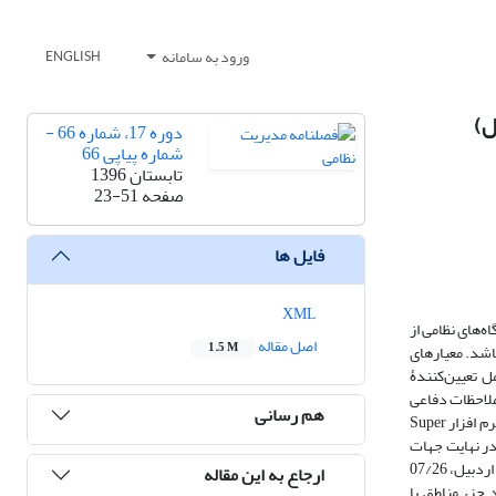
ورود به سامانه
ENGLISH
دوره 17، شماره 66 -
شماره پیاپی 66
تابستان 1396
صفحه
23-51
فایل ها
XML
‌های نظامی از
اصل مقاله
1.5 M
باشد. معیارهای
ل تعیین‌کنندۀ
ملاحظات دفاعی
هم رسانی
و امنیتی در استان اردبیل انجام گرفته است. با توجه ملاحظات دفاعی و امنیتی‌‌، داده‌ها گردآوری و براساس نظر کارشناسان و منابع موجود با استفاده از مدل ANP در نرم افزار Super
در مکان‌یابی مراکز نظامی در محیط Arc Gis نقشه‌سازی شده و در نهایت جهات
بهینه برای ایجاد استقرارگاه‌های نظامی شناسایی و پهنه‌بندی گردیده است. نتایج حاصل از این بررسی‌ها نشان می‌دهدکه از مجموع 17953 کیلومتر مربع مساحت استان اردبیل، 07/26
ارجاع به این مقاله
ن‌های نظامی استقرار بسیار نامناسب؛ 50/30 درصد جزء مناطق با مکان‌گزینی استقرار نامناسب؛ 53/25 درصد جزء مناطق با