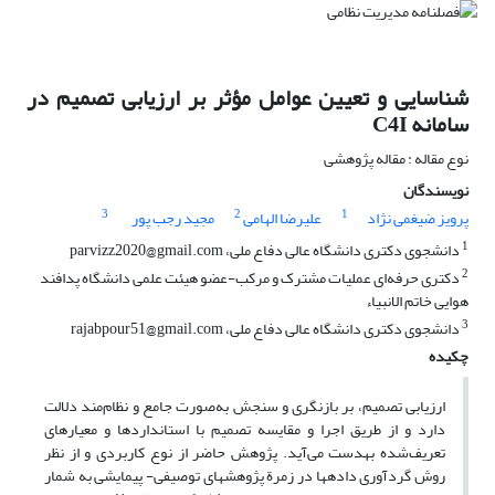
شناسایی و تعیین عوامل مؤثر بر ارزیابی تصمیم در
سامانه C4I
نوع مقاله : مقاله پژوهشی
نویسندگان
3
2
1
پرویز ضیغمی نژاد
علیرضا الهامی
مجید رجب پور
1
دانشجوی دکتری دانشگاه عالی دفاع ملی، parvizz2020@gmail.com
2
دکتری حرفه‌ای عملیات مشترک و مرکب-عضو هیئت علمی دانشگاه پدافند
هوایی خاتم الانبیاء
3
دانشجوی دکتری دانشگاه عالی دفاع ملی، rajabpour51@gmail.com
چکیده
ارزیابی تصمیم، بر بازنگری و سنجش به‌صورت جامع و نظام‌مند دلالت
دارد و از طریق اجرا و مقایسه تصمیم با استانداردها و معیارهای
تعریف‌شده به­دست می‌آید. پژوهش حاضر از نوع کاربردی و از نظر
روش گردآوری داده­ها در زمرة پژوهش­های توصیفی- پیمایشی به شمار