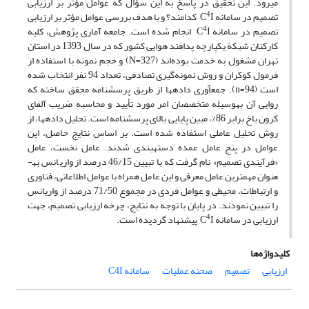
می­رود. این تحقیق در پاسخ به این سؤال که عوامل مؤثر بر ارزیابی
4
تصمیم در سامانه C
I کدامند؟ و با هدف بررسی عوامل مؤثر بر ارزیابی
4
تصمیم در سامانه C
I انجام‌ شده است. جامعه آماری پژوهش، کلیه
کارکنان شبکة یکپارچه پدافند هوایی کشور که در سال 1393 در استان
تهران مشغول به خدمت بوده‌اند (N=327) و حجم نمونه با استفاده از
فرمول کوکران و روش نمونه‌گیری تصادفی، تعداد 94 نفر انتخاب ‌شده‌
است (n=94). جمع­آوری داده­ها از طریق پرسشنامه محقق ساخته که
روایی آن به­وسیله متخصصان امر مورد تأیید و محاسبه ضریب آلفای
کرون باخ برابر 86%، مبین پایایی بالای پرسشنامه است. تحلیل داده­ها، از
روش تحلیل عاملی استفاده شده است. بر اساس نتایج حاصل، این
عوامل در پنج عامل عمده دسته­بندی شدند. عامل نخست، عامل
«فرآیندی تصمیم» نام گرفت که با تبیین 46/15 درصد از واریانس به­
عنوان مهمترین عامل معرفی و این عامل همراه با عوامل اطلاعاتی، فناوری
و ارتباطات، محیطی و عوامل فردی در مجموع 71/50 درصد از واریانس
را تبیین نمودند. در پایان با توجه به نتایج، چرخه ارزیابی تصمیم، جهت
4
ارزیابی در سامانه C
I پیشنهاد گردیده است.
کلیدواژه‌ها
ارزیابی
تصمیم
صحنه عملیات
سامانه C4I