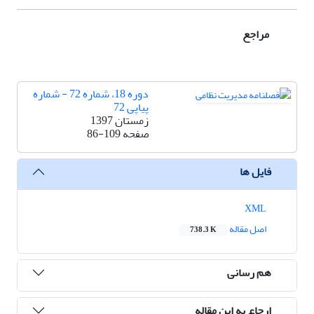
مراجع
دوره 18، شماره 72 - شماره
پیاپی 72
زمستان 1397
صفحه
86-109
فایل ها
XML
اصل مقاله
738.3 K
هم رسانی
ارجاع به این مقاله