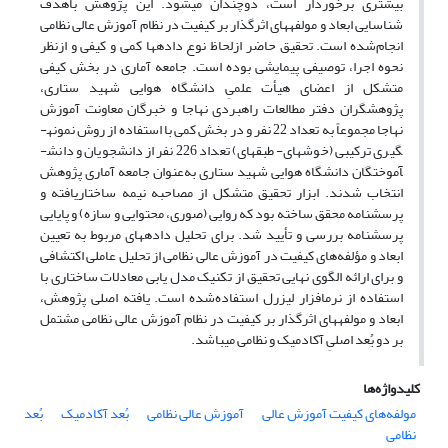
بیشتری برخوردار است، دوچندان می­شود. این پژوهش باهدف
شناسایی ابعاد و مولفه­های اثرگذار بر کیفیت در نظام آموزش عالی نظامی
انجام‌شده است. تحقیق حاضر ازلحاظ نوع داده­ها کمی و کیفی و ازنظر
نحوه اجرا، توصیفی پیمایشی بوده است. جامعه آماری در بخش کیفی
متشکل از اعضای هیأت علمیِ دانشگاه هوایی شهید ستاری،
پژوهشگران دفتر مطالعات راهبردی نهاجا و خبرگان معاونت آموزش
نهاجا مجموعاً به تعداد 22 نفر و در بخش کمی با استفاده از روش نمونه­
گیری ترکیبی (خوشه­ای- طبقه­ای) تعداد 226 نفر از دانشجویان و دانش­
آموختگان دانشگاه هوایی شهید ستاری به‌عنوان جامعه آماری پژوهش
انتخاب شدند. ابزار تحقیق متشکل از مصاحبه نیمه ساختاریافته و
پرسشنامه محقق ساخته بود که روایی (صوری، محتوایی و سازه) و پایایی
پرسشنامه بررسی و تأیید شد. برای تحلیل داده­های مربوط به تعیین
ابعاد و مؤلفه‌های کیفیت در آموزش عالی نظامی از تحلیل عاملی اکتشافی
و برای ارائه الگوی نهایی تحقیق از تکنیک مدل یابی معادلات ساختاری با
استفاده از نرم­افزار لیزرل استفاده‌شده است. یافته­ اصلی پژوهش،
ابعاد و مولفه­های اثرگذار بر کیفیت در نظام آموزش عالی نظامی مشتمل
بر دو بُعد اصلیِ آکادمیک و نظامی می­باشد.
کلیدواژه‌ها
مولفه‌های کیفیت آموزش عالی
آموزش عالی نظامی
بُعد آکادمیک
بُعد
نظامی