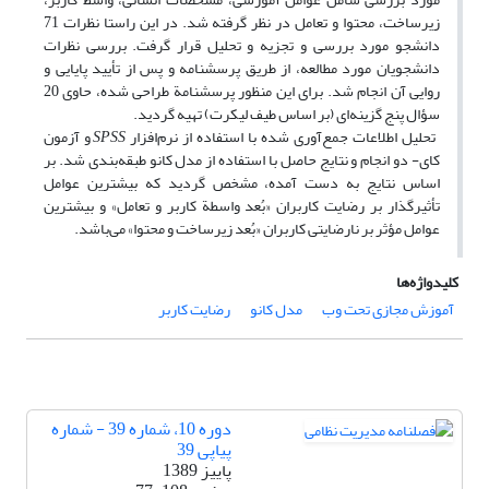
زیرساخت، محتوا و تعامل در نظر گرفته شد. در این راستا نظرات 71
دانشجو مورد بررسی و تجزیه و تحلیل قرار گرفت. بررسی نظرات
دانشجویان مورد مطالعه، از طریق پرسشنامه و پس از تأیید پایایی و
روایی آن انجام شد. برای این منظور پرسشنامة طراحی شده، حاوی 20
سؤال پنج گزینه‌ای (بر اساس طیف لیکرت) تهیه گردید.
تحلیل اطلاعات جمع‌آوری شده با استفاده از نرم‌افزار
SPSS
و آزمون
کای‌- دو انجام و نتایج حاصل با استفاده از مدل کانو طبقه‌بندی شد. بر
اساس نتایج به دست آمده، مشخص گردید که بیشترین عوامل
تأثیرگذار بر رضایت کاربران «بُعد واسطة کاربر و تعامل» و بیشترین
عوامل مؤثر بر نارضایتی کاربران «بُعد زیرساخت و محتوا» می‌باشد.
کلیدواژه‌ها
آموزش مجازی تحت وب
مدل کانو
رضایت کاربر
دوره 10، شماره 39 - شماره
پیاپی 39
پاییز 1389