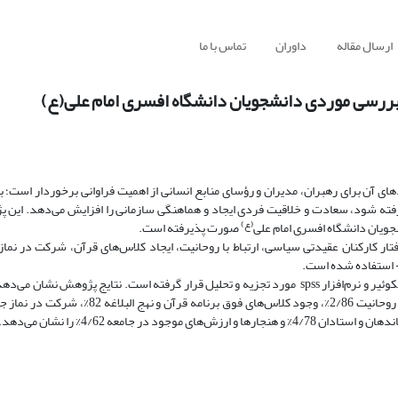
ارسال مقاله
داوران
تماس با ما
 بررسی موردی دانشجویان دانشگاه افسری امام علی(ع)
ای آن برای رهبران، مدیران و رؤسای منابع انسانی از اهمیت فراوانی برخوردار است؛ 
رفته شود، سعادت و خلاقیت فردی ایجاد و هماهنگی سازمانی را افزایش می‌دهد. این
(ع)
جویان دانشگاه افسری امام علی
صورت پذیرفته است.
فتار کارکنان عقیدتی سیاسی، ارتباط با روحانیت، ایجاد کلاس‌های قرآن، شرکت در نم
- استفاده شده است.
روش تحقیق توصیفی و همبستگی است که داده‌ها به وسیلة نمودارهای کای اسکوئیر و نرم‌افزار spss مورد تجزیه و تحلیل قرار گرفته است. نتایج پژ
رفتار کارکنان عقیدتی سیاسی7/82%، ارتباط منظم و هماهنگ بین دانشجویان و روحانیت 2/86%، وجود 