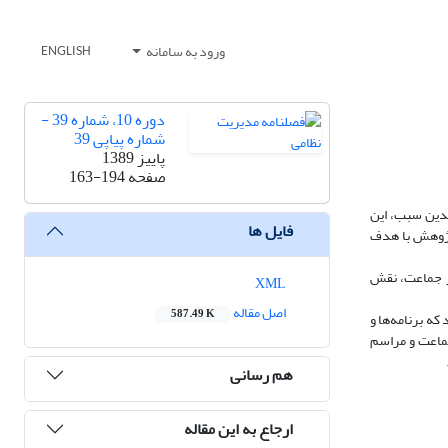
ورود به سامانه
ENGLISH
دوره 10، شماره 39 -
شماره پیاپی 39
پاییز 1389
صفحه
163-194
بدین سبب، این
فایل ها
 پژوهش با هدف
از جماعت، نقش
XML
اصل مقاله
587.49 K
وهش نشان می‌دهد که برنامه‌ها و
کلاس‌های فوق برنامه قرآن و نهج البلاغه 82%، شرکت در نماز جماعت و مراسم
هم رسانی
ارجاع به این مقاله