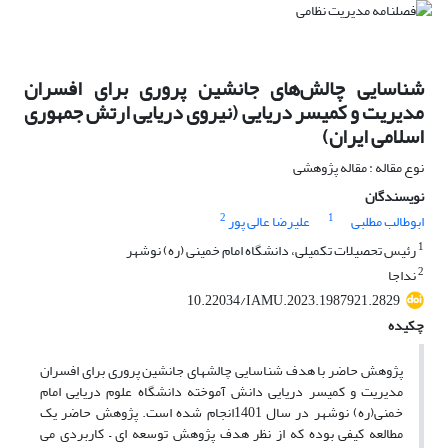
شناسایی چالش‌های جانشین پروری برای افسران
مدیریت و کمیسر دریایی (نیروی دریایی ارتش جمهوری
اسلامی ایران)
نوع مقاله : مقاله پژوهشی
نویسندگان
2
1
ابوطالب مطلبی
علیرضا عالی پور
1
رئیس تحصیلات تکمیلی، دانشگاه امام خمینی (ره) نوشهر
2
نداجا
10.22034/IAMU.2023.1987921.2829
چکیده
پژوهش حاضر با هدف شناسایی چالش­های جانشین پروری برای افسران
مدیریت و کمیسر دریایی دانش آموخته دانشگاه علوم دریایی امام
خمنی(ره) نوشهر در سال 1401انجام شده است. پژوهش حاضر یک
مطالعه کیفی بوده که از نظر هدف پژوهش توسعه ای – کاربردی می