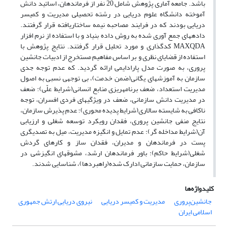
باشد. جامعه آماری پژوهش شامل 20 نفر از فرماندهان، اساتید دانش
آموخته دانشگاه علوم دریایی در رشته تحصیلی مدیریت و کمیسر
دریایی بودند که در فرایند مصاحبه نیمه ساختاریافته قرار گرفتند.
داده­های جمع آوری شده به روش داده بنیاد و با استفاده از نرم افزار
MAXQDA کدگذاری و مورد تحلیل قرار گرفتند. نتایج پژوهش با
استفاده از قضایای نظری و بر اساس مفاهیم مستخرج از ادبیات جانشین
پروری، به صورت مدل پارادایمی ارائه گردید. که عدم توجه جدی
سازمان به آموزش­های یگانی(ضمن خدمت)، بی توجهی نسبی به اصول
مدیریت استعداد، ضعف برنامه­ریزی منابع انسانی(­شرایط علّی)؛ ضعف
در مدیریت دانش سازمانی، ضعف در ویژگی­های فردی افسران، توجه
ناکافی به شایسته سالاری(شرایط پدیده محوری)؛ عدم پذیرش سازمان،
نتایج منفی جانشین پروری، فقدان رویکرد توسعه شغلی و ارزیابی
آن(شرایط مداخله گر)؛ عدم تمایل و انگیزه مدیریت، میل به تصدی­گری
پست در فرماندهان و مدیران­، فقدان ساز و کارهای گردش
شغلی(شرایط حاکم)؛ باور فرماندهان ارشد، مشوق­های انگیزشی در
سازمان، حمایت سازمانی ادارک شده(راهبردها)، شناسایی شدند.
کلیدواژه‌ها
جانشین‌پروری
مدیریت و کمیسر دریایی
نیروی دریایی ارتش جمهوری
اسلامی ایران