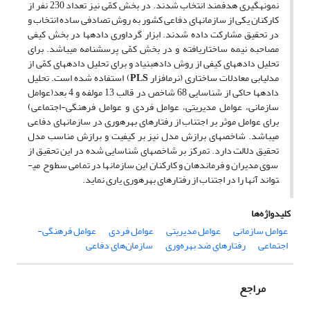
نمونه­گیری هدفمند انتخاب شدند. در بخش کمّی نیز تعداد 230 نفر از
کارکنان یکی از سازمان­های دفاعی کشور به روش تصادفی ساده انتخاب و
در تحقیق مشارکت داده شدند. ابزار گرداوری داده­ها در بخش کیفی
مصاحبه نیمه ساختاریافته و در بخش کمّی پرسشنامه می­باشد. برای
تحلیل داده­های کیفی از روش داده­بنیاد و برای تحلیل داده­های کمّی از
مدل­یابی معادلات ساختاری (نرم­افزار
PLS
) استفاده شده است. تحلیل
داده­ها حاکی از شناسایی 68 شاخص در قالب 13 مولفه و 4 بعد(عوامل
سازمانی، عوامل مدیریتی، عوامل فردی و عوامل فرهنگی-اجتماعی)
برای عوامل موثر بر اجتناب از رفتارهای بهره­وری در سازمان­های دفاعی
می­باشد. شاخص­های برازش مدل نیز بر کیفیت و برازش مناسب مدل
تحقیق دلالت دارد. تمرکز بر شاخص­های شناسایی شده در این تحقیق از
سوی مدیران و فرماندهان و کارکنان این سازمان­ها در تمامی سطوح می­
تواند آنها را در اجتناب از رفتارهای بهره­وری یاری نماید.
کلیدواژه‌ها
عوامل سازمانی
عوامل مدیریتی
عوامل فردی
عوامل فرهنگی-
اجتماعی
رفتارهای ضد بهره‌وری
سازمان‌های دفاعی
مراجع