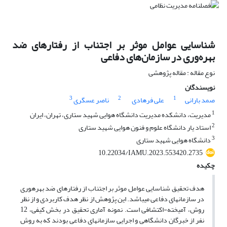
شناسایی عوامل موثر بر اجتناب از رفتارهای ضد
بهره‌وری در سازمان‌های دفاعی
نوع مقاله : مقاله پژوهشی
نویسندگان
3
2
1
صمد بارانی
علی فرهادی
ناصر عسگری
1
مدیریت، دانشکده مدیریت دانشگاه هوایی شهید ستاری، تهران، ایران
2
استاد یار دانشگاه علوم و فنون هوایی شهید ستاری
3
دانشگاه هوایی شهید ستاری
10.22034/IAMU.2023.553420.2735
چکیده
هدف تحقیق شناسایی عوامل موثر بر اجتناب از رفتارهای ضد بهره­وری
در سازمان­های دفاعی می­باشد. این پژوهش از نظر هدف کاربردی و از نظر
روش، آمیخته-اکتشافی است. نمونه آماری تحقیق در بخش کیفی، 12
نفر از خبرگان دانشگاهی و اجرایی سازمان­های دفاعی بودند که به روش