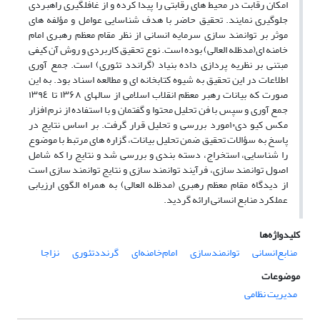
امکان رقابت در محیط های رقابتی را پیدا کرده و از غافلگیری راهبردی
جلوگیری نمایند. تحقیق حاضر با هدف شناسایی عوامل و مؤلفه های
موثر بر توانمند سازی سرمایه انسانی از نظر مقام معظم رهبری امام
خامنه ای(مدظله العالی) بوده است. نوع تحقیق کاربردی و روش آن کیفی
مبتنی بر نظریه پردازی داده بنیاد (گراندد تئوری) است. جمع آوری
اطلاعات در این تحقیق به شیوه کتابخانه ای و مطالعه اسناد بود. به این
صورت که بیانات رهبر معظم انقلاب اسلامی از سالهای ۱۳۶۸ تا ١٣٩٤
جمع آوری و سپس با فن تحلیل محتوا و گفتمان و با استفاده از نرم افزار
مکس کیو دی۱۰مورد بررسی و تحلیل قرار گرفت. بر اساس نتایج در
پاسخ به سؤالات تحقیق ضمن تحلیل بیانات، گزاره های مرتبط با موضوع
را شناسایی، استخراج، دسته بندی و بررسی شد و نتایج را که شامل
اصول توانمند سازی، فرآیند توانمند سازی و نتایج توانمند سازی است
از دیدگاه مقام معظم رهبری (مدظله العالی) به همراه الگوی ارزیابی
عملکرد منابع انسانی ارائه گردید.
کلیدواژه‌ها
منابع‌انسانی
توانمندسازی
امام‌خامنه‌ای
گرنددتئوری
نزاجا
موضوعات
مدیریت نظامی