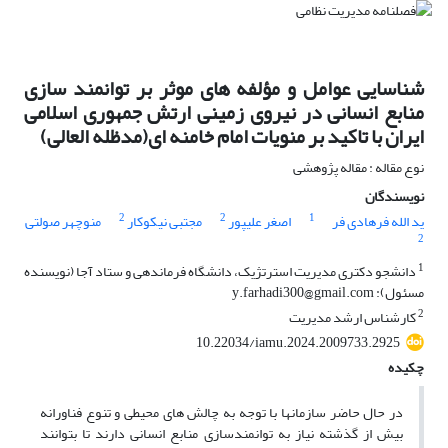
شناسایی عوامل و مؤلفه های موثر بر توانمند سازی
منابع انسانی در نیروی زمینی ارتش جمهوری اسلامی
ایران با تاکید بر منویات امام خامنه ای(مدظله العالی)
نوع مقاله : مقاله پژوهشی
نویسندگان
2
2
1
ید الله فرهادی فر
اصغر علیپور
مجتبی نیکوکار
منوچهر صولتی
2
1
دانشجو دکتری مدیریت استرتژیک، دانشگاه فرماندهی و ستاد آجا (نویسنده
مسئول): y.farhadi300@gmail.com
2
کارشناس ارشد مدیریت
10.22034/iamu.2024.2009733.2925
چکیده
در حال حاضر سازمانها با توجه به چالش های محیطی و تنوع فناورانه
بیش از گذشته نیاز به توانمندسازی منابع انسانی دارند تا بتوانند