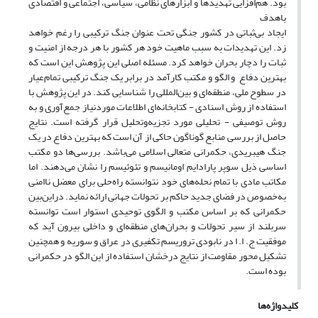
بود. هم‌افزایی تهدیدها و ابزارهای نظامی، سیاسی، اجتماعی و اقتصادی
باهدف
ایجاد بی‌ثباتی در کشور جنگی تحت عنوان جنگ ترکیبی را رغم خواهد
زد. این تهدیدات به سبب ماهیت خود هر کشور با هر درجه از امنیت و
ثبات را دچار بحران خواهد کرد. مسئله اصلی این پژوهش این است که
بهترین دفاع و الگو و مکتب کارآمد در برابر یک جنگ ترکیبی تمام‌عیار
در سطوح ملی، منطقه‌ای و بین‌المللی را شناسایی کند. در این پژوهش با
استفاده از روش اسنادی - کتابخانه‌ای اطلاعات موردنیاز جمع‌آوری و به
روش توصیفی - تحلیلی مورد تجزیه‌وتحلیل قرار گرفته است. نتایج
حاصل از بررسی منابع گوناگون حاکی از آن است که بهترین دفاع در یک
جنگ هیبریدی، حکمرانی متعالی اسلامی می‌باشد. بررسی‌ها دو مکتب
اساسی ذیل سوپر پارادایم اومانیسم و تئوئیسم را نشان می‌دهند. اما
مکاتب مادی با تمام نحله‌های خود نتوانسته راه‌حلی برای معضل ناامنی
به‌خصوص در فضای جدید حاکم بر تحولات جهانی ارائه نماید. دراین‌بین
حکمرانی که بر اساس مکتب و الگوی توحیدی استوار است توانسته
سربلند از سیر تحولات و بحران‌های منطقه‌ای و داخلی بیرون آید که
موفقیت ج. ا. ا در نابودی تروریسم تکفیری در عراق و سوریه و همچنین
تشکیل محور مقاومت از نتایج درخشان استفاده از این الگو در حکمرانی
بوده است.
کلیدواژه‌ها