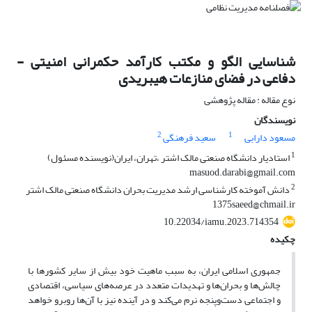
شناسایی الگو و مکتب کارآمد حکمرانی امنیتی -
دفاعی در فضای منازعات هیبریدی
نوع مقاله : مقاله پژوهشی
نویسندگان
2
1
مسعود دارابی
سعید فرهنگی
1
استادیار دانشگاه صنعتی مالک اشتر ،تهران، ایران(نویسنده مسئول)
masuod.darabi@gmail.com
2
دانش آموخته کارشناسی ارشد مدیریت بحران دانشگاه صنعتی مالک اشتر
1375saeed@chmail.ir
10.22034/iamu.2023.714354
چکیده
جمهوری اسلامی ایران، به سبب ماهیت خود بیش از سایر کشورها با
چالش‌ها و بحران‌ها و تهدیدات متعدد در عرصه‌های سیاسی، اقتصادی
و اجتماعی دست‌وپنجه نرم می‌کند و در آینده نیز با آن‌ها روبرو خواهد