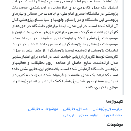
آن نمایند. مسئله مهم اما نیازسنجی صحیح پژوهش­ها است. در این
تحقیق یک مدل کاربردی برای نیازسنجی و اولویت­بندی موضوعات
پژوهشی در دانشگاه افسری امام علی (ع) باهدف حل مسائل و نیازهای
پژوهشی این دانشگاه و در راستای اولویت­ها و سیاست­های پژوهشی کلان
آن ارائه‌شده است. در این مدل، ابتدا نیازهای دانشگاه در حوزه‌های
کارکردی احصاء می­گردد، سپس نیازهای حوزه­ها تبدیل به عناوین و
موضوعات پژوهشی شده و اولویت‌بندی می­شوند. در مرحله بعدی
موضوعات پژوهشی به پژوهشگران تخصیص داده شده و در نهایت
تولیدات پژوهشی ارائه‌شده توسط پژوهشگران از منظر علمی و میزان
کاربست توسط کاربران ارزیابی خواهد شد. در ادامه برای اعتبارسنجی
مدل ارائه‌شده، نتایج حاصل از مطالعه، روی تحقیقات و فعالیت­های
پژوهشی دانشگاه آزمایش شده است. یافته‌های این تحقیق نشان داده
است که ارائه یک مدل نظام­مند و فرموله شده می­تواند به کاربردی
نمودن و مسئله­محور شدن پژوهش­ها کمک کرده و از انجام پژوهش­های
موازی و تکراری بکاهد.
کلیدواژه‌ها
نیازسنجی پژوهشی
مسائل تحقیقاتی
موضوعات تحقیقاتی
تقاضامحوری
اولویت‌بندی
ارزیابی
موضوعات