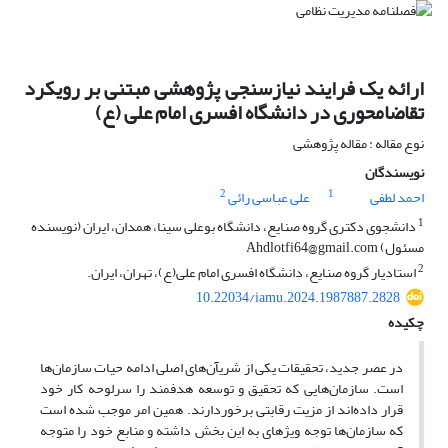
ارائه یک فرایند نیازسنجی پژوهشی مبتنی بر رویکرد
تقاضامحوری در دانشگاه افسری امام علی (ع)‏
نوع مقاله : مقاله پژوهشی
نویسندگان
2
1
احمد لطفی
علی عباسی رائی
1
دانشجوی دکتری گروه صنایع، دانشگاه بوعلی سینا، همدان، ایران (نویسنده
مسئول) Ahdlotfi64@gmail.com
2
استادیار گروه صنایع، دانشگاه افسری امام علی(ع)، تهران، ایران.
10.22034/iamu.2024.1987887.2828
چکیده
در عصر جدید، تحقیقات یکی از شریآن‌های اصلی ادامه حیات سازمان‌ها
است. سازمان‌هایی که تحقیق و توسعه هدفمند را سرلوحه کار خود
قرار داده‌اند از مزیت رقابتی برخوردارند. همین امر موجب شده است
که سازمان‌ها توجه ویژه­ای به این بخش داشته و منابع خود را متوجه