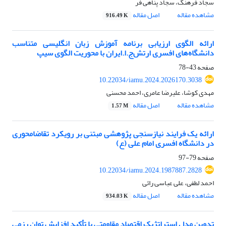
سجاد فرهنگ، سجاد پناهی فر
مشاهده مقاله
اصل مقاله
916.49 K
ارائه الگوی ارزیابی برنامه آموزش زبان انگلیسی متناسب
دانشگاه‌های افسری ارتش‌ج.ا.ایران با محوریت الگوی سیپ
صفحه
43-78
10.22034/iamu.2024.2026170.3038
مهدی کوشا، علیرضا عامری، احمد محسنی
مشاهده مقاله
اصل مقاله
1.57 M
ارائه یک فرایند نیازسنجی پژوهشی مبتنی بر رویکرد تقاضامحوری
در دانشگاه افسری امام علی (ع)‏
صفحه
79-97
10.22034/iamu.2024.1987887.2828
احمد لطفی، علی عباسی رائی
مشاهده مقاله
اصل مقاله
934.03 K
تدوین مدل استراتژیک اقتصاد مقاومتی با تأکید افزایش توان رزمی