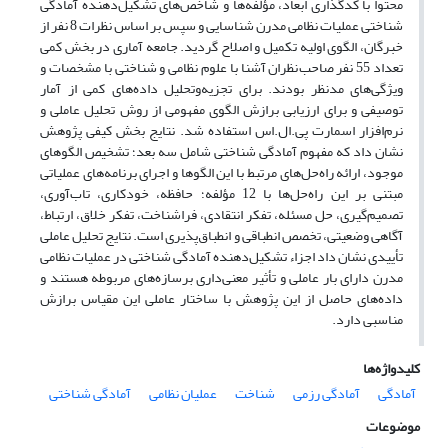
محتوا با کدگذاری ابعاد، مؤلفه‌ها و شاخص‌های تشکیل‌دهنده آمادگی
شناختی عملیات نظامی مدرن شناسایی و سپس بر اساس نظرات 8 نفر از
خبرگان، الگوی اولیه تکمیل و اصلاح گردید. جامعه آماری در بخش کمی
تعداد 55 نفر صاحب‌نظران آشنا با علوم نظامی و شناختی با مشخصات و
ویژگی‌های مدنظر بودند. برای تجزیه‌وتحلیل داده‌های کمی از آمار
توصیفی و برای ارزیابی برازش الگوی مفهومی از روش تحلیل عاملی و
نرم‌افزار اسمارت پی.ال.اس استفاده شد. نتایج بخش کیفی پژوهش
نشان داد که مفهوم آمادگی شناختی شامل سه بعد؛ تشخیص الگوهای
موجود، ارائه راه‌حل‌های مرتبط با این الگوها و اجرای برنامه‌های عملیاتی
مبتنی بر این راه‌حل‌ها با 12 مؤلفه؛ حافظه، خودکاری، تاب‌آوری،
تصمیم‌گیری، حل مسئله، تفکر انتقادی، فراشناخت، تفکر خلاق، ارتباط،
آگاهی وضعیتی، تخصص انطباقی و انطباق‌پذیری است. نتایج تحلیل عاملی
تأییدی نشان داد اجزاء تشکیل‌دهنده آمادگی شناختی در عملیات نظامی
مدرن دارای بار عاملی و تأثیر معنی‌داری برسازه‌های مربوطه هستند و
داده‌های حاصل از این پژوهش با ساختار عاملی این مقیاس برازش
مناسبی دارد.
کلیدواژه‌ها
آمادگی
آمادگی رزمی
شناخت
عملیان نظامی
آمادگی شناختی
موضوعات