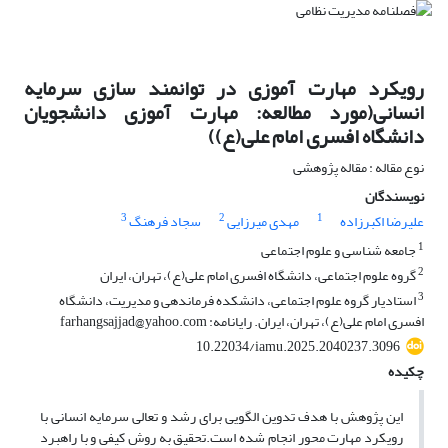
رویکرد مهارت آموزی در توانمند سازی سرمایه
انسانی(مورد مطالعه: مهارت آموزی دانشجویان
دانشگاه افسری امام علی(ع))
نوع مقاله : مقاله پژوهشی
نویسندگان
3
2
1
علیرضا اکبرزاده
مهدی میرزایی
سجاد فرهنگ
1
جامعه شناسی و علوم اجتماعی
2
گروه علوم اجتماعی، دانشگاه افسری امام علی(ع)، تهران، ایران
3
استادیار گروه علوم اجتماعی، دانشکده فرماندهی و مدیریت، دانشگاه
افسری امام علی(ع)، تهران، ایران. رایانامه: farhangsajjad@yahoo.com
10.22034/iamu.2025.2040237.3096
چکیده
این پژوهش با هدف تدوین الگویی برای رشد و تعالی سرمایه انسانی با
رویکرد مهارت محور انجام شده است.تحقیق به روش کیفی و با راهبرد