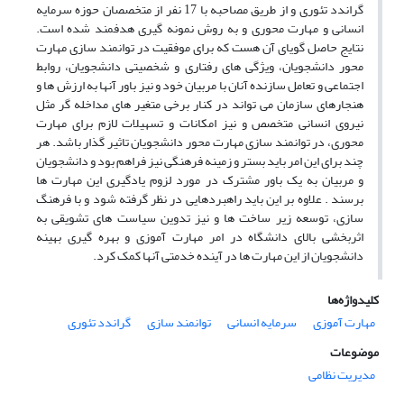
گراندد تئوری و از طریق مصاحبه با 17 نفر از متخصصان حوزه سرمایه
انسانی و مهارت محوری و به روش نمونه گیری هدفمند شده است.
نتایج حاصل گویای آن هست که برای موفقیت در توانمند سازی مهارت
محور دانشجویان، ویژگی های رفتاری و شخصیتی دانشجویان، روابط
اجتماعی و تعامل سازنده آنان با مربیان خود و نیز باور آنها به ارزش ها و
هنجارهای سازمان می تواند در کنار برخی متغیر های مداخله گر مثل
نیروی انسانی متخصص و نیز امکانات و تسهیلات لازم برای مهارت
محوری، در توانمند سازی مهارت محور دانشجویان تاثیر گذار باشد. هر
چند برای این امر باید بستر و زمینه فرهنگی نیز فراهم بود و دانشجویان
و مربیان به یک باور مشترک در مورد لزوم یادگیری این مهارت ها
برسند . علاوه بر این باید راهبردهایی در نظر گرفته شود و با فرهنگ
سازی، توسعه زیر ساخت ها و نیز تدوین سیاست های تشویقی به
اثربخشی بالای دانشگاه در امر مهارت آموزی و بهره گیری بهینه
دانشجویان از این مهارت ها در آینده خدمتی آنها کمک کرد.
کلیدواژه‌ها
مهارت آموزی
سرمایه انسانی
توانمند سازی
گراندد تئوری
موضوعات
مدیریت نظامی