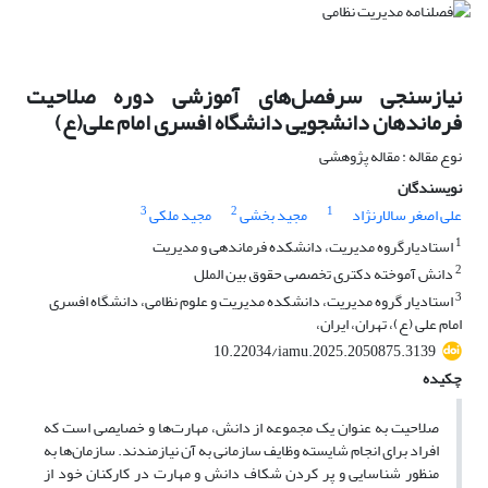
نیازسنجی سرفصل‌های آموزشی دوره صلاحیت
فرماندهان دانشجویی دانشگاه افسری امام علی(ع)
نوع مقاله : مقاله پژوهشی
نویسندگان
3
2
1
علی اصغر سالارنژاد
مجید بخشی
مجید ملکی
1
استادیارگروه مدیریت، دانشکده فرماندهی و مدیریت
2
دانش آموخته دکتری تخصصی حقوق بین الملل
3
استادیار گروه مدیریت، دانشکده مدیریت و علوم نظامی، دانشگاه افسری
امام علی (ع)، تهران، ایران،
10.22034/iamu.2025.2050875.3139
چکیده
صلاحیت به عنوان یک مجموعه از دانش، مهارت‌ها و خصایصی است که
افراد برای انجام شایسته وظایف سازمانی به آن نیازمندند. سازمان‌ها به
منظور شناسایی و پر کردن شکاف دانش و مهارت در کارکنان خود از