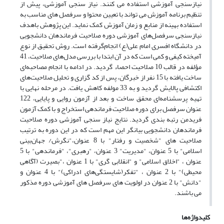
نیازسنجی آموزشی استفاده می کنند. نیاز سنجی آموزشی، پیش از
تنظیم برنامه آموزش می تواند با تعیین محتوا و سرفصل های مناسب به
استفاده بهینه از منابع و زمان آموزش کمک نماید. این پژوهش باهدف
نیازسنجی سرفصل‌های آموزشی دوره صلاحیت فرماندهان دانشجویی
در دانشگاه افسری امام علی(ع) انجام‌گرفته است. روش‌ تحقیق از نوع
آمیخته کیفی و کمی است که در آن ابتدا با بررسی مدل‌های صلاحیت، 41
مؤلفه در قالب 10 صلاحیت احصاء گردید. در ادامه با انجام مصاحبه‌ای
ساخت یافته با 15 نفر از خبرگان، پس از کد گزاری و تحلیل صلاحیت‌های
اکتشافی پالایش گردید و به 33 مولفه کاهش یافت. در مرحله نهایی با
تهیه پرسشنامه‌ای محقق ساخت و بعد از آزمون روایی و پایایی، 122
عنوان سرفصل برای دوره صلاحیت فرماندهی استخراج و با کمک آزمون
فریدمن رتبه بندی گردید. نتایج نیاز سنجی آموزشی دوره صلاحیت
فرماندهان دانشجویی بیانگر این مهم است که در این دوره به ترتیب
صلاحیت های "شخصیت و رفتار" با 8 عنوان،"نگرش/ جهان‌بینی
اسلامی" با 5 عنوان، "مدیریت" 3 عنوان، "رهبری"، "فرماندهی" با 5
عنوان ، "اخلاق اسلامی" و "انقلابی گری" با 1 عنوان ،"بصیرت (آگاهی
محیطی)" با 2 عنوان ، "تفکر(شایستگی‌های ادراکی)" با 4 عنوان و
"دانش" با 2 عنوان در اولویت های سرفصل های آموزشی دوره مذکور
می باشند.
کلیدواژه‌ها