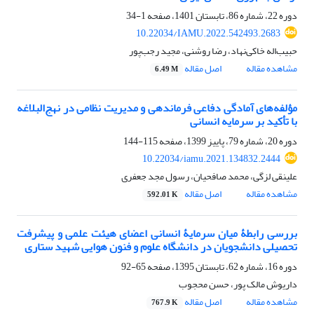
دوره 22، شماره 86، تابستان 1401، صفحه
1-34
10.22034/IAMU.2022.542493.2683
حبیب‌اله خاکی‌نهاد، رضا روشنی، مجید رجب‌پور
مشاهده مقاله
اصل مقاله
6.49 M
مؤلفه‌های آمادگی دفاعی فرماندهی و مدیریت نظامی در نهج‌البلاغه
با تأکید بر سرمایه‌ انسانی
دوره 20، شماره 79، پاییز 1399، صفحه
115-144
10.22034/iamu.2021.134832.2444
علینقی لزگی، محمد صافحیان، رسول مجد جعفری
مشاهده مقاله
اصل مقاله
592.01 K
بررسی رابطۀ میان سرمایۀ انسانی اعضای هیئت علمی و پیشرفت
تحصیلی دانشجویان در دانشگاه علوم و فنون هوایی شهید ستاری
دوره 16، شماره 62، تابستان 1395، صفحه
65-92
داریوش مالک پور، حسن محجوب
مشاهده مقاله
اصل مقاله
767.9 K