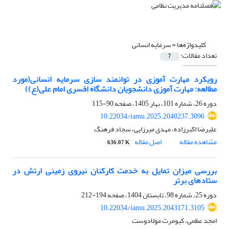
کلیدواژه‌ها =
سرمایه انسانی
تعداد مقالات:
7
رویکرد مهارت آموزی در توانمند سازی سرمایه انسانی(مورد
مطالعه: مهارت آموزی دانشجویان دانشگاه افسری امام علی(ع))
دوره 26، شماره 101، بهار 1405، صفحه
90-115
10.22034/iamu.2025.2040237.3096
علیرضا اکبرزاده، مهدی میرزایی، سجاد فرهنگ
مشاهده مقاله
اصل مقاله
636.07 K
بررسی میزان تمایل به خدمت کارکنان نیروی زمینی ارتش در
ستادهای برتر
دوره 25، شماره 98، تابستان 1404، صفحه
194-212
10.22034/iamu.2025.2043171.3105
امجد عظمی، کیومرث مولادوست