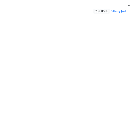
ن
اصل مقاله
739.05 K