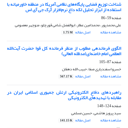
شناخت توزیع فضایی پایگاه‌های نظامی آمریکا در منطقه خاورمیانه با
استفاده از ابزار تحلیل لکه داغ نرم‌افزار آرک جی آی اس
صفحه
59-86
علی محمدپور، محمدامین عطار، ابوالفضل شامی قورچلو، منوچهر معصومی
مشاهده مقاله
اصل مقاله
1.75 M
الگوی فرماندهی مطلوب از منظر فرمانده کل قوا حضرت آیت‌الله
العظمی امام خامنه‌ای(مدظله العالی)
صفحه
87-105
خسرو اسفندیاری صفا، حبیب الله دهقان
مشاهده مقاله
اصل مقاله
567.17 K
راهبردهای دفاع الکترونیکی ارتش جمهوری اسلامی ایران در
مقابله با تهدیدهای الکترونیکی
صفحه
124-148
سید پرویز هاشمی، حسین مسلمی
مشاهده مقاله
اصل مقاله
141.15 K