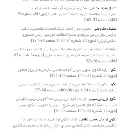
اعضای هیئت علمی
مدل پیش بین نگهداشت اعضای هیئت
علمی(مورد مطالعه: یکی از دانشگاه های نظامی)
[دوره 24، شماره 93،
1403، صفحه 53-103]
اقتصاد مقاومتی
تدوین مدل استراتژیک اقتصاد مقاومتی با تأکید
افزایش توان رزمی نیروهای مسلح (مطالعه موردی: ارتش جمهوری
اسلامی ایران)
[دوره 24، شماره 94، 1403، صفحه 98-124]
الزامات
الزامات و پیامدهای ارتقاء توانمندی فن‌آورانه در حوزه دفاعی
مبتنی بر اندیشه مقام معظم رهبری (مدظله‌العالی)
[دوره 24، شماره 93،
1403، صفحه 28-52]
الگو
ارایة الگوی تدوین درس‌آموخته‌ها در سازمان‌های پروژه‌محور
[دوره 24، شماره 94، 1403، صفحه 159-184]
الگو
الگوی تهدیدات فناوری های نوین نیروی زمینی ارتش جمهوری
اسلامی ایران
[دوره 24، شماره 96، 1403، صفحه 58-77]
الگوی ارزیابی سیپ
ارائه الگوی ارزیابی برنامه آموزش زبان انگلیسی
متناسب دانشگاه‌های افسری ارتش‌ج.ا.ایران با محوریت الگوی سیپ
[دوره 24، شماره 94، 1403، صفحه 43-78]
الگوی ارزیابی سیپ نظامی
ارائه الگوی ارزیابی برنامه آموزش زبان
انگلیسی متناسب دانشگاه‌های افسری ارتش‌ج.ا.ایران با محوریت الگوی