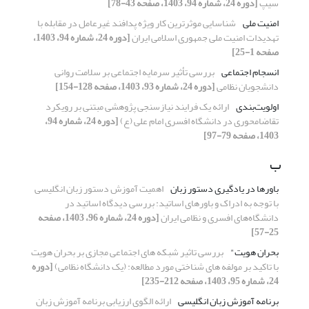
سیپ
[دوره 24، شماره 94، 1403، صفحه 43-78]
امنیت ملی
شناسایی موثرترین کار ویژه‌ پدافند غیرعامل در مقابله با
تهدیدات امنیت ملی جمهوری اسلامی ایران
[دوره 24، شماره 94، 1403،
صفحه 1-25]
انسجام اجتماعی
بررسی تأثیر سرمایه اجتماعی بر سلامت روانی
دانشجویان نظامی
[دوره 24، شماره 93، 1403، صفحه 128-154]
اولویت‌بندی
ارائه یک فرایند نیازسنجی پژوهشی مبتنی بر رویکرد
تقاضامحوری در دانشگاه افسری امام علی (ع)‏
[دوره 24، شماره 94،
1403، صفحه 79-97]
ب
باورها در یادگیری دستور زبان
اهمیت آموزش دستور زبان انگلیسی
با توجه به ادراک و باورهای اساتید: بررسی دیدگاه اساتید در
دانشگاه‌های افسری و نظامی ایران
[دوره 24، شماره 96، 1403، صفحه
25-57]
بحران هویت"
بررسی تاثیر شبکه های اجتماعی مجازی بر بحران هویت
با تاکید بر مولفه های شناختی مورد مطالعه: (یک دانشگاه نظامی)
[دوره
24، شماره 95، 1403، صفحه 212-235]
برنامه آموزش زبان انگلیسی
ارائه الگوی ارزیابی برنامه آموزش زبان