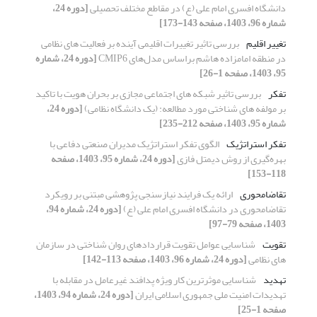
دانشگاه افسری امام علی (ع) در مقاطع مختلف تحصیلی
[دوره 24،
شماره 96، 1403، صفحه 143-173]
تغییر اقلیم
بررسی تاثیر تغییرات اقلیمی آینده بر فعالیت های نظامی
در منطقه امامزاده هاشم براساس مدل‌های CMIP6
[دوره 24، شماره
95، 1403، صفحه 1-26]
تفکر
بررسی تاثیر شبکه های اجتماعی مجازی بر بحران هویت با تاکید
بر مولفه های شناختی مورد مطالعه: (یک دانشگاه نظامی)
[دوره 24،
شماره 95، 1403، صفحه 212-235]
تفکر استراتژیک
الگوی تفکر استراتژیک مدیران صنعتی دفاعی با
بهره‌گیری از روش دیمتل فازی
[دوره 24، شماره 95، 1403، صفحه
118-153]
تقاضامحوری
ارائه یک فرایند نیازسنجی پژوهشی مبتنی بر رویکرد
تقاضامحوری در دانشگاه افسری امام علی (ع)‏
[دوره 24، شماره 94،
1403، صفحه 79-97]
تقویت
شناسایی عوامل تقویت قراردادهای روان شناختی در سازمان
های نظامی
[دوره 24، شماره 96، 1403، صفحه 113-142]
تهدید
شناسایی موثرترین کار ویژه‌ پدافند غیرعامل در مقابله با
تهدیدات امنیت ملی جمهوری اسلامی ایران
[دوره 24، شماره 94، 1403،
صفحه 1-25]