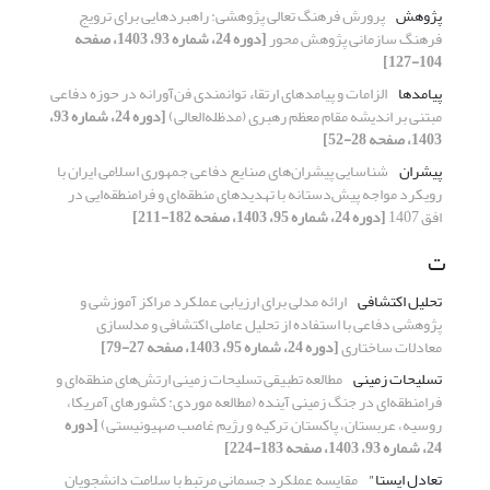
پژوهش
پرورش فرهنگ تعالی پژوهشی: راهبردهایی برای ترویج
فرهنگ سازمانی پژوهش محور
[دوره 24، شماره 93، 1403، صفحه
104-127]
پیامدها
الزامات و پیامدهای ارتقاء توانمندی فن‌آورانه در حوزه دفاعی
مبتنی بر اندیشه مقام معظم رهبری (مدظله‌العالی)
[دوره 24، شماره 93،
1403، صفحه 28-52]
پیشران‌
شناسایی پیشران‌های صنایع دفاعی جمهوری اسلامی ایران با
رویکرد مواجه پیش‌دستانه با تهدیدهای منطقه‌ای و فرامنطقه‌ایی در
افق 1407
[دوره 24، شماره 95، 1403، صفحه 182-211]
ت
تحلیل اکتشافی
ارائه مدلی برای ارزیابی عملکرد مراکز آموزشی و
پژوهشی دفاعی با استفاده از تحلیل عاملی اکتشافی و مدلسازی
معادلات ساختاری
[دوره 24، شماره 95، 1403، صفحه 27-79]
تسلیحات زمینی
مطالعه تطبیقی تسلیحات زمینی ارتش‌های منطقه‌ای و
فرامنطقه‌ای در جنگ زمینی آینده (مطالعه موردی: کشورهای آمریکا،
روسیه، عربستان، پاکستان, ترکیه و رژیم غاصب صهیونیستی)
[دوره
24، شماره 93، 1403، صفحه 183-224]
تعادل ایستا"
مقایسه عملکرد جسمانی مرتبط با سلامت دانشجویان