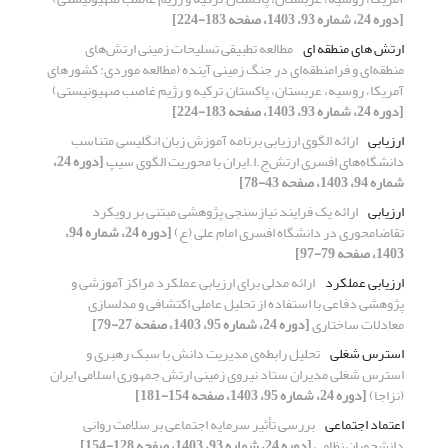
[دوره 24، شماره 93، 1403، صفحه 183-224]
ارتش های منطقه ای
مطالعه تطبیقی تسلیحات زمینی ارتش‌های
منطقه‌ای و فرامنطقه‌ای در جنگ زمینی آینده (مطالعه موردی: کشورهای
آمریکا، روسیه، عربستان، پاکستان, ترکیه و رژیم غاصب صهیونیستی)
[دوره 24، شماره 93، 1403، صفحه 183-224]
ارزیابی
ارائه الگوی ارزیابی برنامه آموزش زبان انگلیسی متناسب
دانشگاه‌های افسری ارتش‌ج.ا.ایران با محوریت الگوی سیپ
[دوره 24،
شماره 94، 1403، صفحه 43-78]
ارزیابی
ارائه یک فرایند نیازسنجی پژوهشی مبتنی بر رویکرد
تقاضامحوری در دانشگاه افسری امام علی (ع)‏
[دوره 24، شماره 94،
1403، صفحه 79-97]
ارزیابی عملکرد
ارائه مدلی برای ارزیابی عملکرد مراکز آموزشی و
پژوهشی دفاعی با استفاده از تحلیل عاملی اکتشافی و مدلسازی
معادلات ساختاری
[دوره 24، شماره 95، 1403، صفحه 27-79]
استرس شغلی
تحلیل رابطه‌ی مدیریت دانش با سبک رهبری و
استرس شغلی مدیران ستاد نیروی زمینی ارتش جمهوری اسلامی ایران
(نزاجا)
[دوره 24، شماره 95، 1403، صفحه 154-181]
اعتماد اجتماعی
بررسی تأثیر سرمایه اجتماعی بر سلامت روانی
دانشجویان نظامی
[دوره 24، شماره 93، 1403، صفحه 128-154]