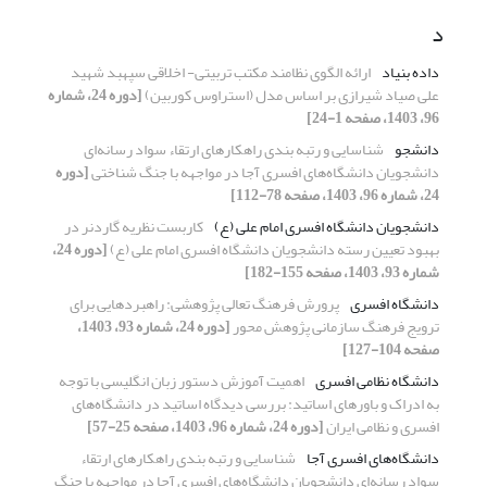
د
داده بنیاد
ارائه الگوی نظامند مکتب تربیتی- اخلاقی سپهبد شهید
علی صیاد شیرازی بر اساس مدل (استراوس کوربین)
[دوره 24، شماره
96، 1403، صفحه 1-24]
دانشجو
شناسایی و رتبه بندی راهکارهای ارتقاء سواد رسانه‌ای
دانشجویان دانشگاه‌های افسری آجا در مواجهه با جنگ شناختی
[دوره
24، شماره 96، 1403، صفحه 78-112]
دانشجویان دانشگاه‌ افسری امام علی (ع)
کاربست نظریه گاردنر در
بهبود تعیین رسته دانشجویان دانشگاه افسری امام علی‌ (ع)
[دوره 24،
شماره 93، 1403، صفحه 155-182]
دانشگاه افسری
پرورش فرهنگ تعالی پژوهشی: راهبردهایی برای
ترویج فرهنگ سازمانی پژوهش محور
[دوره 24، شماره 93، 1403،
صفحه 104-127]
دانشگاه نظامی افسری
اهمیت آموزش دستور زبان انگلیسی با توجه
به ادراک و باورهای اساتید: بررسی دیدگاه اساتید در دانشگاه‌های
افسری و نظامی ایران
[دوره 24، شماره 96، 1403، صفحه 25-57]
دانشگاه‌های افسری آجا
شناسایی و رتبه بندی راهکارهای ارتقاء
سواد رسانه‌ای دانشجویان دانشگاه‌های افسری آجا در مواجهه با جنگ