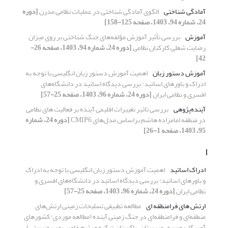
آمادگی شناختی
الگوی آمادگی شناختی در عملیات نظامی مدرن
[دوره
24، شماره 94، 1403، صفحه 125-158]
آموزش
بررسی تأثیر آموزش مؤلفه‌های جنگ‌ شناختی بر روی میزان
رضایت شغلی کارکنان نظامی
[دوره 24، شماره 94، 1403، صفحه 26-
42]
آموزش دستور زبان
اهمیت آموزش دستور زبان انگلیسی با توجه به
ادراک و باورهای اساتید: بررسی دیدگاه اساتید در دانشگاه‌های
افسری و نظامی ایران
[دوره 24، شماره 96، 1403، صفحه 25-57]
آینده‌پژوهی
بررسی تاثیر تغییرات اقلیمی آینده بر فعالیت های نظامی
در منطقه امامزاده هاشم براساس مدل‌های CMIP6
[دوره 24، شماره
95، 1403، صفحه 1-26]
ا
ادراک اساتید
اهمیت آموزش دستور زبان انگلیسی با توجه به ادراک
و باورهای اساتید: بررسی دیدگاه اساتید در دانشگاه‌های افسری و
نظامی ایران
[دوره 24، شماره 96، 1403، صفحه 25-57]
ارتش های فرامنطقه ای
مطالعه تطبیقی تسلیحات زمینی ارتش‌های
منطقه‌ای و فرامنطقه‌ای در جنگ زمینی آینده (مطالعه موردی: کشورهای
آمریکا، روسیه، عربستان، پاکستان, ترکیه و رژیم غاصب صهیونیستی)