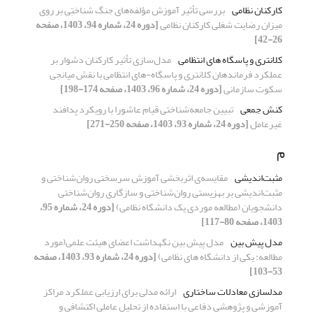
کارکنان نظامی
بررسی تأثیر آموزش مؤلفه‌های جنگ‌ شناختی بر روی
میزان رضایت شغلی کارکنان نظامی
[دوره 24، شماره 94، 1403، صفحه
26-42]
کلانتری و پاسگاه های انتظامی
مدل‌سازی تأثیر کارکنان دشوار بر
عملکرد فرماندهان کلانتری و پاسگاه-های انتظامی با نقش میانجی
سکوت سازمانی
[دوره 24، شماره 96، 1403، صفحه 174-198]
کنش جمعی
تبیین جامعه‌شناختی قیام عاشورا
با رویکرد پدافند
غیرعامل
[دوره 24، شماره 93، 1403، صفحه 250-271]
م
مثبت‌اندیشی
مقایسه‌ی اثربخشی آموزش سرسختی روان‌شناختی و
مثبت‌اندیشی بر بهزیستی روان‌شناختی و سازگاری روان‌شناختی
دانشجویان (مطالعه موردی یک دانشگاه نظامی)
[دوره 24، شماره 95،
1403، صفحه 80-117]
مدل پیش بین
مدل پیش بین نگهداشت اعضای هیئت علمی(مورد
مطالعه: یکی از دانشگاه های نظامی)
[دوره 24، شماره 93، 1403، صفحه
53-103]
مدلسازی معادلات ساختاری
ارائه مدلی برای ارزیابی عملکرد مراکز
آموزشی و پژوهشی دفاعی با استفاده از تحلیل عاملی اکتشافی و