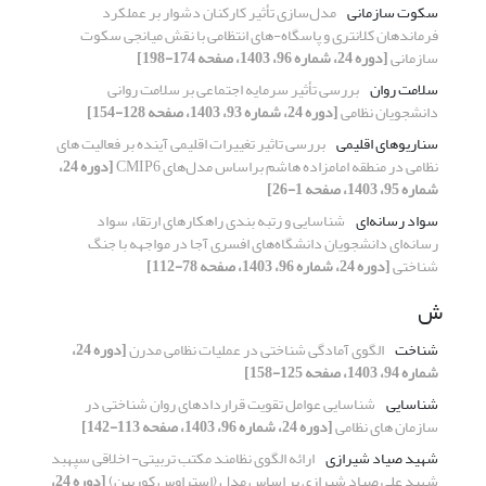
سکوت سازمانی
مدل‌سازی تأثیر کارکنان دشوار بر عملکرد
فرماندهان کلانتری و پاسگاه-های انتظامی با نقش میانجی سکوت
سازمانی
[دوره 24، شماره 96، 1403، صفحه 174-198]
سلامت روان
بررسی تأثیر سرمایه اجتماعی بر سلامت روانی
دانشجویان نظامی
[دوره 24، شماره 93، 1403، صفحه 128-154]
سناریوهای اقلیمی
بررسی تاثیر تغییرات اقلیمی آینده بر فعالیت های
نظامی در منطقه امامزاده هاشم براساس مدل‌های CMIP6
[دوره 24،
شماره 95، 1403، صفحه 1-26]
سواد رسانه‌ای
شناسایی و رتبه بندی راهکارهای ارتقاء سواد
رسانه‌ای دانشجویان دانشگاه‌های افسری آجا در مواجهه با جنگ
شناختی
[دوره 24، شماره 96، 1403، صفحه 78-112]
ش
شناخت
الگوی آمادگی شناختی در عملیات نظامی مدرن
[دوره 24،
شماره 94، 1403، صفحه 125-158]
شناسایی
شناسایی عوامل تقویت قراردادهای روان شناختی در
سازمان های نظامی
[دوره 24، شماره 96، 1403، صفحه 113-142]
شهید صیاد شیرازی
ارائه الگوی نظامند مکتب تربیتی- اخلاقی سپهبد
شهید علی صیاد شیرازی بر اساس مدل (استراوس کوربین)
[دوره 24،