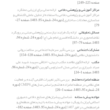
صفحه 225-249]
مراکز آموزشی و پژوهشی دفاعی
ارائه مدلی برای ارزیابی عملکرد
مراکز آموزشی و پژوهشی دفاعی با استفاده از تحلیل عاملی اکتشافی و
مدلسازی معادلات ساختاری
[دوره 24، شماره 95، 1403، صفحه 27-
79]
مسائل تحقیقاتی
ارائه یک فرایند نیازسنجی پژوهشی مبتنی بر رویکرد
تقاضامحوری در دانشگاه افسری امام علی (ع)‏
[دوره 24، شماره 94،
1403، صفحه 79-97]
مشارکت اجتماعی
بررسی تأثیر سرمایه اجتماعی بر سلامت روانی
دانشجویان نظامی
[دوره 24، شماره 93، 1403، صفحه 128-154]
مکتب
ارائه الگوی نظامند مکتب تربیتی- اخلاقی سپهبد شهید علی
صیاد شیرازی بر اساس مدل (استراوس کوربین)
[دوره 24، شماره 96،
1403، صفحه 1-24]
منطقه امامزاده هاشم
بررسی تاثیر تغییرات اقلیمی آینده بر فعالیت
های نظامی در منطقه امامزاده هاشم براساس مدل‌های CMIP6
[دوره
24، شماره 95، 1403، صفحه 1-26]
مواجه پیش‌دستانه
شناسایی پیشران‌های صنایع دفاعی جمهوری
اسلامی ایران با رویکرد مواجه پیش‌دستانه با تهدیدهای منطقه‌ای و
فرامنطقه‌ایی در افق 1407
[دوره 24، شماره 95، 1403، صفحه 182-