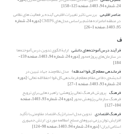
24، شماره 94، 1403، صفحه 125-158]
عناصر اقلیمی
بررسی تاثیر تغییرات اقلیمی آینده بر فعالیت های نظامی
در منطقه امامزاده هاشم براساس مدل‌های CMIP6
[دوره 24، شماره
95، 1403، صفحه 1-26]
ف
فرآیند درس‌آموخته‌های دانشی
ارایة الگوی تدوین درس‌آموخته‌ها
در سازمان‌های پروژه‌محور
[دوره 24، شماره 94، 1403، صفحه 159-
184]
فرماندهی معظم کل قوا (مدظله)
مدل نظام‌مند جهاد تبیین در
اندیشه‌ی دفاعی مقام معظم فرماندهی کل قوا (حفظ الله تعالی)
[دوره
24، شماره 93، 1403، صفحه 1-27]
فرهنگ
پرورش فرهنگ تعالی پژوهشی: راهبردهایی برای ترویج
فرهنگ سازمانی پژوهش محور
[دوره 24، شماره 93، 1403، صفحه
104-127]
فرهنگ اقتصادی
تدوین مدل استراتژیک اقتصاد مقاومتی با تأکید
افزایش توان رزمی نیروهای مسلح (مطالعه موردی: ارتش جمهوری
اسلامی ایران)
[دوره 24، شماره 94، 1403، صفحه 98-124]