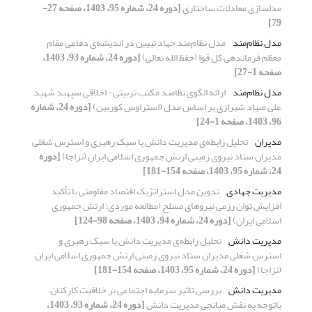
مدلسازی معادلات ساختاری
[دوره 24، شماره 95، 1403، صفحه 27-
79]
مدل نظام‌مند
مدل نظام‌مند جهاد تبیین در اندیشه‌ی دفاعی مقام
معظم فرماندهی کل قوا (حفظ الله تعالی)
[دوره 24، شماره 93، 1403،
صفحه 1-27]
مدل نظام‌مند
ارائه الگوی نظامند مکتب تربیتی- اخلاقی سپهبد شهید
علی صیاد شیرازی بر اساس مدل (استراوس کوربین)
[دوره 24، شماره
96، 1403، صفحه 1-24]
مدیران
تحلیل رابطه‌ی مدیریت دانش با سبک رهبری و استرس شغلی
مدیران ستاد نیروی زمینی ارتش جمهوری اسلامی ایران (نزاجا)
[دوره
24، شماره 95، 1403، صفحه 154-181]
مدیریت جهادی
تدوین مدل استراتژیک اقتصاد مقاومتی با تأکید
افزایش توان رزمی نیروهای مسلح (مطالعه موردی: ارتش جمهوری
اسلامی ایران)
[دوره 24، شماره 94، 1403، صفحه 98-124]
مدیریت دانش
تحلیل رابطه‌ی مدیریت دانش با سبک رهبری و
استرس شغلی مدیران ستاد نیروی زمینی ارتش جمهوری اسلامی ایران
(نزاجا)
[دوره 24، شماره 95، 1403، صفحه 154-181]
مدیریت دانش
بررسی تاثیر سرمایه اجتماعی بر خلاقیت کارکنان
باتوجه به نقش میانجی مدیریت دانش
[دوره 24، شماره 93، 1403،