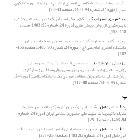
انگلیسی متناسب دانشگاه‌های افسری ارتش‌ج.ا.ایران با محوریت الگوی
سیپ
[دوره 24، شماره 94، 1403، صفحه 43-78]
برنامه‌ریزی استراتژیک
الگوی تفکر استراتژیک مدیران صنعتی دفاعی
با بهره‌گیری از روش دیمتل فازی
[دوره 24، شماره 95، 1403، صفحه
118-153]
بهبود
کاربست نظریه گاردنر در بهبود تعیین رسته دانشجویان
دانشگاه افسری امام علی‌ (ع)
[دوره 24، شماره 93، 1403، صفحه 155-
182]
بهزیستی روان‌شناختی
مقایسه‌ی اثربخشی آموزش سرسختی
روان‌شناختی و مثبت‌اندیشی بر بهزیستی روان‌شناختی و سازگاری
روان‌شناختی دانشجویان (مطالعه موردی یک دانشگاه نظامی)
[دوره 24،
شماره 95، 1403، صفحه 80-117]
پ
پدافند غیرعامل
شناسایی موثرترین کار ویژه‌ پدافند غیرعامل در
مقابله با تهدیدات امنیت ملی جمهوری اسلامی ایران
[دوره 24، شماره
94، 1403، صفحه 1-25]
پدافند غیرعامل
تبیین جامعه‌شناختی قیام عاشورا
با رویکرد پدافند
غیرعامل
[دوره 24، شماره 93، 1403، صفحه 250-271]