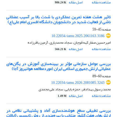
مشاهده مقاله
اصل مقاله
906.24 K
تاثیر هشت هفته تمرین عملکردی با شدت بالا بر آسیب عضلانی
ناشی از فعالیت شدید در دانشجویان دانشگاه افسری امام علی(ع)
صفحه
45-59
10.22034/iamu.2025.2061163.3186
امیرحسین صفار کهه قوچان، سجاد محمدیاری، آرمین باقرزاده
مشاهده مقاله
اصل مقاله
566.21 K
بررسی عوامل سازمانی مؤثر بر بهینه‌سازی آموزش در یگان‌های
عملیاتی ارتش جمهوری اسلامی ایران (موردمطالعه هوانیروز آجا)
صفحه
60-89
10.22034/iamu.2026.2081085.3243
محمد رسول بهدادفر، حمزه بابایی، سجاد علی محمدی
مشاهده مقاله
اصل مقاله
1.49 M
بررسی تطبیقی سطح هوشمندسازی آماد و پشتیبانی نظامی در
ارتش‌های هفت کشور منتخب با بهره‌مندی از روش تاپسیس (ایالات