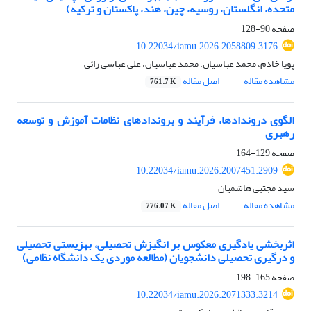
متحده، انگلستان، روسیه، چین، هند، پاکستان و ترکیه)
صفحه
90-128
10.22034/iamu.2026.2058809.3176
پویا خادم، محمد عباسیان، محمد عباسیان، علی عباسی رائی
مشاهده مقاله
اصل مقاله
761.7 K
الگوی دروندادها، فرآیند و بروندادهای نظامات آموزش و توسعه
رهبری
صفحه
129-164
10.22034/iamu.2026.2007451.2909
سید مجتبی هاشمیان
مشاهده مقاله
اصل مقاله
776.07 K
اثربخشی یادگیری معکوس بر انگیزش تحصیلی، بهزیستی تحصیلی
و درگیری تحصیلی دانشجویان (مطالعه موردی یک دانشگاه نظامی)
صفحه
165-198
10.22034/iamu.2026.2071333.3214