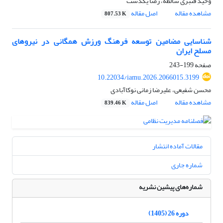
وحید قنبری سالطه، رضا یکدست
مشاهده مقاله
اصل مقاله
807.53 K
شناسایی مضامین توسعه فرهنگ ورزش همگانی در نیروهای
مسلح ایران
صفحه
199-243
10.22034/iamu.2026.2066015.3199
محسن شفیعی، علیرضا زمانی نوکاآبادی
مشاهده مقاله
اصل مقاله
839.46 K
مقالات آماده انتشار
شماره جاری
شماره‌های پیشین نشریه
دوره 26 (1405)