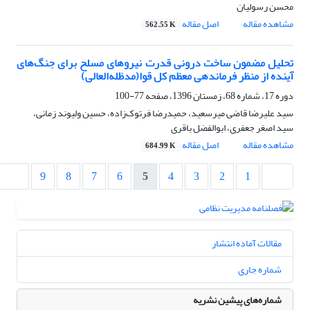
محسن رسولیان
مشاهده مقاله
اصل مقاله
562.55 K
تحلیل مضمون ساخت درونی قدرت نیروهای مسلح برای جنگ‌های
آینده از منظر فرماندهی معظم کل قوا(مدظله‌العالی)
دوره 17، شماره 68، زمستان 1396، صفحه
77-100
سید علیرضا قاضی میرسعید، حمیدرضا فرتوک‌زاده، حسین ولیوند‌ زمانی،
سید اصغر جعفری، ابوالفضل باقری
مشاهده مقاله
اصل مقاله
684.99 K
9
8
7
6
5
4
3
2
1
مقالات آماده انتشار
شماره جاری
شماره‌های پیشین نشریه