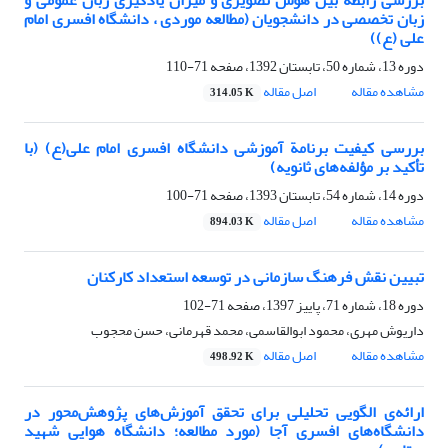
بررسی رابطه بین هوش تصویری و میزان یادگیری زبان عمومی و
زبان تخصصی در دانشجویان (مطالعه موردی ، دانشگاه افسری امام
علی (ع))
دوره 13، شماره 50، تابستان 1392، صفحه
71-110
مشاهده مقاله
اصل مقاله
314.05 K
بررسی کیفیت برنامة آموزشی دانشگاه افسری امام علی(ع) (با
تأکید بر مؤلفه‌های ثانویه)
دوره 14، شماره 54، تابستان 1393، صفحه
71-100
مشاهده مقاله
اصل مقاله
894.03 K
تبیین نقش فرهنگ سازمانی در توسعه استعداد کارکنان
دوره 18، شماره 71، پاییز 1397، صفحه
71-102
داریوش مهری، محمود ابوالقاسمی، محمد قهرمانی، حسن محجوب
مشاهده مقاله
اصل مقاله
498.92 K
ارائه‌ی‌ الگویی تحلیلی برای تحقق آموزش‌های پژوهش‌محور در
دانشگاه‌های افسری آجا (مورد مطالعه؛ دانشگاه هوایی شهید