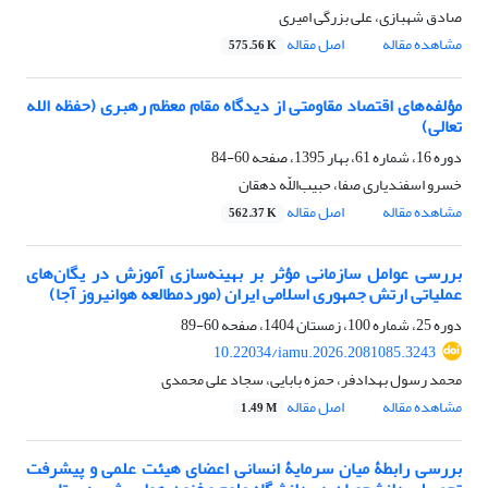
صادق شهبازی، علی بزرگی امیری
مشاهده مقاله
اصل مقاله
575.56 K
مؤلفه‌های اقتصاد مقاومتی از دیدگاه مقام معظم رهبری (حفظه الله
تعالی)
دوره 16، شماره 61، بهار 1395، صفحه
60-84
خسرو اسفندیاری صفا، حبیب‌اللّه دهقان
مشاهده مقاله
اصل مقاله
562.37 K
بررسی عوامل سازمانی مؤثر بر بهینه‌سازی آموزش در یگان‌های
عملیاتی ارتش جمهوری اسلامی ایران (موردمطالعه هوانیروز آجا)
دوره 25، شماره 100، زمستان 1404، صفحه
60-89
10.22034/iamu.2026.2081085.3243
محمد رسول بهدادفر، حمزه بابایی، سجاد علی محمدی
مشاهده مقاله
اصل مقاله
1.49 M
بررسی رابطۀ میان سرمایۀ انسانی اعضای هیئت علمی و پیشرفت