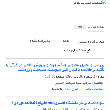
تعداد مقالات:
402
همه
پذیرفته شده
مقالات آماده انتشار:
اصلاح شده برای چاپ
بررسی و تحلیل محتوای جنگ، جهاد و پرورش نظامی در قرآن با
تأکید بر مقایسه با ادیان الهی «یهودیت، مسیحیت و زردشت
دوره 17، شماره 67، پاییز 1396، صفحه
68-103
ابوالفضل اشرفی، سید علی اکبر حسینی
مشاهده مقاله
اصل مقاله
425.92 K
سواد اطلاعاتی در دانشگاه افسری امام علی(ع) (مطالعه موردی)
دوره 10، شماره 40، زمستان 1389، صفحه
69-86