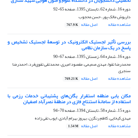
تحصیلی دانشجویان در دانشگاه علوم و فنون هوایی شهید ستاری
دوره 16، شماره 62، تابستان 1395، صفحه
65-92
داریوش مالک پور، حسن محجوب
مشاهده مقاله
اصل مقاله
767.9 K
بررسی تأثیر لجستیک الکترونیک در توسعۀ لجستیک تشخیص و
پاسخ در یک سازمان نظامی
دوره 16، شماره 64، زمستان 1395، صفحه
67-90
محمدرضا تقوا، مهدی صمیمی، مقصود امیری، محمدتقی تقوی‌فرد، احمدرضا
سنجری
مشاهده مقاله
اصل مقاله
769.21 K
مکان یابی منطقه استقرار یگان‌های پشتیبانی خدمات رزمی با
استفاده از سامانة استنتاج فازی در منطقة نصرآباد اصفهان
دوره 15، شماره 58، تابستان 1394، صفحه
70-94
مهدی کیخایی، کاظم رنگزن، بهروز بهرام آبادی، ایوب تقی زاده
مشاهده مقاله
اصل مقاله
1.54 M