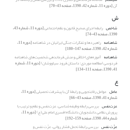
آن
[دوره 11، شماره 42، 1390، صفحه 43-70]
ش
شاخص
رابطه اجرای صحیح قانون و نظم اجتماعی
[دوره 11، شماره 43،
1390، صفحه 43-74]
شاهنامه
راهبردها و تفکرات جنگی ایرانیان در شاهنامه
[دوره 11،
شماره 42، 1390، صفحه 147-180]
شاهنامه
آموزه‌های اخلاقی و منش فرماندهی شخصیت‌های شاهنامه
فردوسی (مطالعه موردی: داستان فرود سیاووشان)
[دوره 11، شماره
41، 1390، صفحه 111-134]
ع
عامل
عوامل رقابت‏جویی و رابطة آن با پیشرفت تحصیلی
[دوره 11،
شماره 41، 1390، صفحه 43-66]
عزت‌نفس
بررسی رابطه وظیفه‌شناسی، عزت‌نفس و نظم ‌و ترتیب با
پرورش نظامی دانشجویان دانشگاه افسری امام علی(ع)
[دوره 11،
شماره 44، 1390، صفحه 159-192]
عزّت نفس
بررسی رابطة تحمل فشار روانی، عزّت نفس و