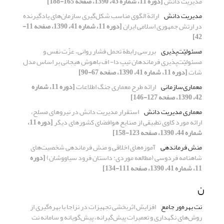
مدیریت دانش
[دوره 11، شماره 43، 1390، صفحه 165-188]
مدیریت دانش
ارائة الگوی مناسب شکل‌گیری سازمان‌های یاد‌گیرنده
در ارتش جمهوری اسلامی ایران
[دوره 11، شماره 41، 1390، صفحه 11-
42]
مسئولیّت‌پذیری
بررسی رابطة تحمل فشار روانی، عزّت نفس و
مسئولیّت‌پذیری فرماندهان تیپ دا- اف با‌هوش هیجانی بر اساس مدل
شات
[دوره 11، شماره 41، 1390، صفحه 67-90]
معماری‌سازمانی
ارائه طرح معماری جنگ اطلاعات
[دوره 11، شماره
42، 1390، صفحه 127-146]
معماری مدیریت دانش
استقرار مدیریت دانش در نیروهای مسلح،
ارائه مورد کاوی تطبیقی از صنایع هوافضای کشورهای دیگر
[دوره 11،
شماره 44، 1390، صفحه 123-158]
منش فرماندهی
آموزه‌های اخلاقی و منش فرماندهی شخصیت‌های
شاهنامه فردوسی (مطالعه موردی: داستان فرود سیاووشان)
[دوره
11، شماره 41، 1390، صفحه 111-134]
ن
نت بهره‌ور جامع
افزایش اثربخشی تجهیزات در نزاجا با بهره‌گیری از
روش‌های نگهداری و تعمیرات پیش‌گیرانه، پیش‌گویانه و سامانه نت