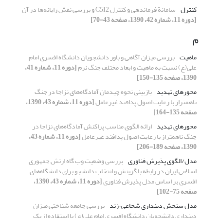
کنترل
سامانة فرماندهی و کنترل C5I2 و بررسی نقش رایانه‌ها در آن
[دوره 11، شماره 42، 1390، صفحه 43-70]
م
ماهیت
بررسی میزان آگاهی و باور دانشجویان دانشگاه افسری ‌امام
علی(ع) نسبت به ماهیت و ابعاد مختلف جنگ نرم
[دوره 11، شماره 41،
1390، صفحه 135-150]
محورهای تهدید
بازبینی نحوه چیدمان آمادگاه‌های نزاجا در جنگ
ناهمتراز با رعایت اصول پدافند غیرعامل
[دوره 11، شماره 43، 1390،
صفحه 135-164]
محورهای تهدید
ارائه الگوی مناسب پراکنش آمادگاه‌های نزاجا در
جنگ ناهمتراز با رعایت اصول پدافند غیرعامل
[دوره 11، شماره 43،
1390، صفحه 189-206]
مدل/الگوی پذیرش فناوری
بررسی وضعیت وب گاه ارتش جمهوری
اسلامی ایران در رابطه با گزینش و انتخاب دانشجو برای دانشگاه‌های
افسری بر اساس مدل پذیرش فناوری
[دوره 11، شماره 43، 1390،
صفحه 75-102]
مدل سنجش دینداری شجاعی¬زند
بررسی جامعه شناختی میزان
دینداری دانشجویان دانشگاه افسری امام علی(ع) با استفاده از یک