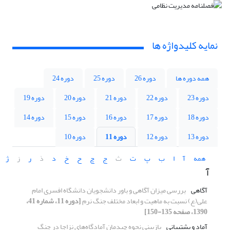
نمایه کلیدواژه ها
همه دوره ها
دوره 26
دوره 25
دوره 24
دوره 23
دوره 22
دوره 21
دوره 20
دوره 19
دوره 18
دوره 17
دوره 16
دوره 15
دوره 14
دوره 13
دوره 12
دوره 11
دوره 10
همه
آ
ا
ب
پ
ت
ث
ج
چ
ح
خ
د
ذ
ر
ز
ژ
آ
آگاهی
بررسی میزان آگاهی و باور دانشجویان دانشگاه افسری ‌امام
علی(ع) نسبت به ماهیت و ابعاد مختلف جنگ نرم
[دوره 11، شماره 41،
1390، صفحه 135-150]
آماد و پشتیبانی
بازبینی نحوه چیدمان آمادگاه‌های نزاجا در جنگ