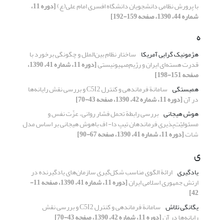
با پرورش نظامی دانشجویان دانشگاه افسری امام علی(ع)
[دوره 11،
شماره 44، 1390، صفحه 159-192]
ه
هژمونیک گرایی آمریکا
ساختار نظام بین‌الملل و چگونگی برخورد با
قدرت هسته‌ای ایران و رژیم‌صهیونیستی
[دوره 11، شماره 41، 1390،
صفحه 151-198]
همبستگی
سامانة فرماندهی و کنترل C5I2 و بررسی نقش رایانه‌ها
در آن
[دوره 11، شماره 42، 1390، صفحه 43-70]
هوش هیجانی
بررسی رابطة تحمل فشار روانی، عزّت نفس و
مسئولیّت‌پذیری فرماندهان تیپ دا- اف با‌هوش هیجانی بر اساس مدل
شات
[دوره 11، شماره 41، 1390، صفحه 67-90]
ی
یادگیری
ارائة الگوی مناسب شکل‌گیری سازمان‌های یاد‌گیرنده در
ارتش جمهوری اسلامی ایران
[دوره 11، شماره 41، 1390، صفحه 11-
42]
یگانگی تلاش
سامانة فرماندهی و کنترل C5I2 و بررسی نقش
رایانه‌ها در آن
[دوره 11، شماره 42، 1390، صفحه 43-70]