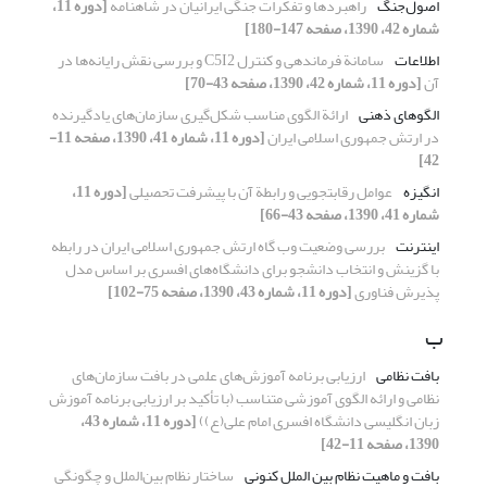
اصول‌جنگ
راهبردها و تفکرات جنگی ایرانیان در شاهنامه
[دوره 11،
شماره 42، 1390، صفحه 147-180]
اطلاعات
سامانة فرماندهی و کنترل C5I2 و بررسی نقش رایانه‌ها در
آن
[دوره 11، شماره 42، 1390، صفحه 43-70]
الگوهای ذهنی
ارائة الگوی مناسب شکل‌گیری سازمان‌های یاد‌گیرنده
در ارتش جمهوری اسلامی ایران
[دوره 11، شماره 41، 1390، صفحه 11-
42]
انگیزه
عوامل رقابت‏جویی و رابطة آن با پیشرفت تحصیلی
[دوره 11،
شماره 41، 1390، صفحه 43-66]
اینترنت
بررسی وضعیت وب گاه ارتش جمهوری اسلامی ایران در رابطه
با گزینش و انتخاب دانشجو برای دانشگاه‌های افسری بر اساس مدل
پذیرش فناوری
[دوره 11، شماره 43، 1390، صفحه 75-102]
ب
بافت نظامی
ارزیابی برنامه آموزش‌های علمی در بافت سازمان‌های
نظامی و ارائه الگوی آموزشی متناسب (با تأکید بر ارزیابی برنامه آموزش
زبان انگلیسی دانشگاه افسری امام علی(ع))
[دوره 11، شماره 43،
1390، صفحه 11-42]
بافت و ماهیت نظام بین الملل کنونی
ساختار نظام بین‌الملل و چگونگی