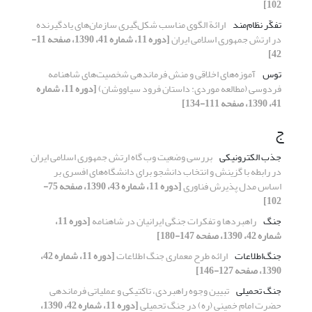
102]
تفکّر نظام‌مند
ارائة الگوی مناسب شکل‌گیری سازمان‌های یاد‌گیرنده
در ارتش جمهوری اسلامی ایران
[دوره 11، شماره 41، 1390، صفحه 11-
42]
توس
آموزه‌های اخلاقی و منش فرماندهی شخصیت‌های شاهنامه
فردوسی (مطالعه موردی: داستان فرود سیاووشان)
[دوره 11، شماره
41، 1390، صفحه 111-134]
ج
جذب الکترونیکی
بررسی وضعیت وب گاه ارتش جمهوری اسلامی ایران
در رابطه با گزینش و انتخاب دانشجو برای دانشگاه‌های افسری بر
اساس مدل پذیرش فناوری
[دوره 11، شماره 43، 1390، صفحه 75-
102]
جنگ
راهبردها و تفکرات جنگی ایرانیان در شاهنامه
[دوره 11،
شماره 42، 1390، صفحه 147-180]
جنگ‌اطلاعات
ارائه طرح معماری جنگ اطلاعات
[دوره 11، شماره 42،
1390، صفحه 127-146]
جنگ تحمیلی
تبیین وجوه راهبردی، تاکتیکی و عملیاتی فرماندهی
حضرت امام خمینی (ره) در جنگ تحمیلی
[دوره 11، شماره 42، 1390،