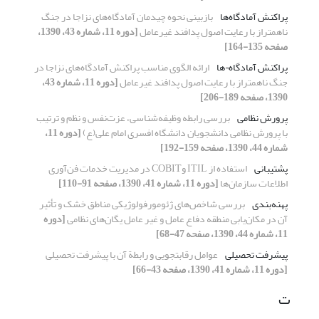
پراکنش آمادگاه‌ها
بازبینی نحوه چیدمان آمادگاه‌های نزاجا در جنگ
ناهمتراز با رعایت اصول پدافند غیرعامل
[دوره 11، شماره 43، 1390،
صفحه 135-164]
پراکنش آمادگاه¬ها
ارائه الگوی مناسب پراکنش آمادگاه‌های نزاجا در
جنگ ناهمتراز با رعایت اصول پدافند غیرعامل
[دوره 11، شماره 43،
1390، صفحه 189-206]
پرورش نظامی
بررسی رابطه وظیفه‌شناسی، عزت‌نفس و نظم ‌و ترتیب
با پرورش نظامی دانشجویان دانشگاه افسری امام علی(ع)
[دوره 11،
شماره 44، 1390، صفحه 159-192]
پشتیبانی
استفاده از ITIL وCOBIT در مدیریت خدمات فن‌آوری
اطلاعات سازمان‌ها
[دوره 11، شماره 41، 1390، صفحه 91-110]
پهنه‌بندی
بررسی شاخص‌های ژئومورفولوژیکی مناطق خشک و تأثیر
آن در مکان‌یابی منطقه دفاع عامل و غیر عامل یگان‌های نظامی
[دوره
11، شماره 44، 1390، صفحه 47-68]
پیشرفت تحصیلی
عوامل رقابت‏جویی و رابطة آن با پیشرفت تحصیلی
[دوره 11، شماره 41، 1390، صفحه 43-66]
ت