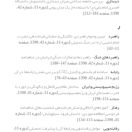
دینداری
بررسی جامعه شناختی میزان دینداری دانشجویان دانشگاه
افسری امام علی(ع) با استفاده از یک مدل بومی
[دوره 11، شماره 42،
1390، صفحه 181-212]
ر
راهبرد
تبیین وجوه راهبردی، تاکتیکی و عملیاتی فرماندهی حضرت
امام خمینی (ره) در جنگ تحمیلی
[دوره 11، شماره 42، 1390، صفحه
11-42]
راهبردهای جنگ
راهبردها و تفکرات جنگی ایرانیان در شاهنامه
[دوره 11، شماره 42، 1390، صفحه 147-180]
رایانه
سامانة فرماندهی و کنترل C5I2 و بررسی نقش رایانه‌ها در آن
[دوره 11، شماره 42، 1390، صفحه 43-70]
رژیم صهیونیستی و ایران
ساختار نظام بین‌الملل و چگونگی برخورد با
قدرت هسته‌ای ایران و رژیم‌صهیونیستی
[دوره 11، شماره 41، 1390،
صفحه 151-198]
رفتار
آموزه‌های اخلاقی و منش فرماندهی شخصیت‌های شاهنامه
فردوسی (مطالعه موردی: داستان فرود سیاووشان)
[دوره 11، شماره
41، 1390، صفحه 111-134]
رقابت‏جویی
عوامل رقابت‏جویی و رابطة آن با پیشرفت تحصیلی
[دوره 11،