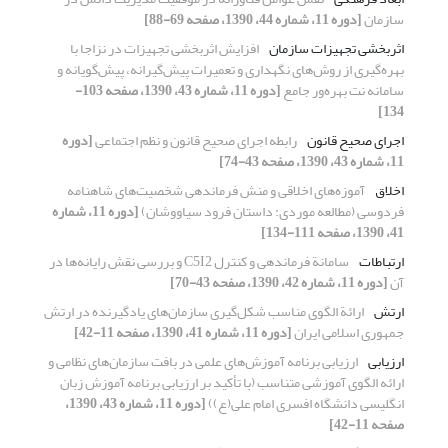
سازمان
[دوره 11، شماره 44، 1390، صفحه 69-88]
اثربخشی تجهیزات سازمان
افزایش اثربخشی تجهیزات در نزاجا با
بهره‌گیری از روش‌های نگهداری و تعمیرات پیش‌گیرانه، پیش‌گویانه و
سامانه نت بهره‌ور جامع
[دوره 11، شماره 43، 1390، صفحه 103-
134]
اجرای صحیح قانون
رابطه اجرای صحیح قانون و نظم اجتماعی
[دوره
11، شماره 43، 1390، صفحه 43-74]
اخلاق
آموزه‌های اخلاقی و منش فرماندهی شخصیت‌های شاهنامه
فردوسی (مطالعه موردی: داستان فرود سیاووشان)
[دوره 11، شماره
41، 1390، صفحه 111-134]
ارتباطات
سامانة فرماندهی و کنترل C5I2 و بررسی نقش رایانه‌ها در
آن
[دوره 11، شماره 42، 1390، صفحه 43-70]
ارتش
ارائة الگوی مناسب شکل‌گیری سازمان‌های یاد‌گیرنده در ارتش
جمهوری اسلامی ایران
[دوره 11، شماره 41، 1390، صفحه 11-42]
ارزیابی
ارزیابی برنامه آموزش‌های علمی در بافت سازمان‌های نظامی و
ارائه الگوی آموزشی متناسب (با تأکید بر ارزیابی برنامه آموزش زبان
انگلیسی دانشگاه افسری امام علی(ع))
[دوره 11، شماره 43، 1390،
صفحه 11-42]