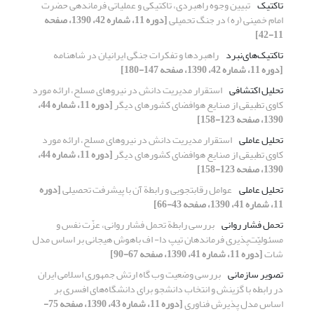
تاکتیک
تبیین وجوه راهبردی، تاکتیکی و عملیاتی فرماندهی حضرت
امام خمینی (ره) در جنگ تحمیلی
[دوره 11، شماره 42، 1390، صفحه
11-42]
تاکتیک‌های‌نبرد
راهبردها و تفکرات جنگی ایرانیان در شاهنامه
[دوره 11، شماره 42، 1390، صفحه 147-180]
تحلیل اکتشافی
استقرار مدیریت دانش در نیروهای مسلح، ارائه مورد
کاوی تطبیقی از صنایع هوافضای کشورهای دیگر
[دوره 11، شماره 44،
1390، صفحه 123-158]
تحلیل عاملی
استقرار مدیریت دانش در نیروهای مسلح، ارائه مورد
کاوی تطبیقی از صنایع هوافضای کشورهای دیگر
[دوره 11، شماره 44،
1390، صفحه 123-158]
تحلیل عاملی
عوامل رقابت‏جویی و رابطة آن با پیشرفت تحصیلی
[دوره
11، شماره 41، 1390، صفحه 43-66]
تحمل فشار روانی
بررسی رابطة تحمل فشار روانی، عزّت نفس و
مسئولیّت‌پذیری فرماندهان تیپ دا- اف با‌هوش هیجانی بر اساس مدل
شات
[دوره 11، شماره 41، 1390، صفحه 67-90]
تصویر سازمانی
بررسی وضعیت وب گاه ارتش جمهوری اسلامی ایران
در رابطه با گزینش و انتخاب دانشجو برای دانشگاه‌های افسری بر
اساس مدل پذیرش فناوری
[دوره 11، شماره 43، 1390، صفحه 75-