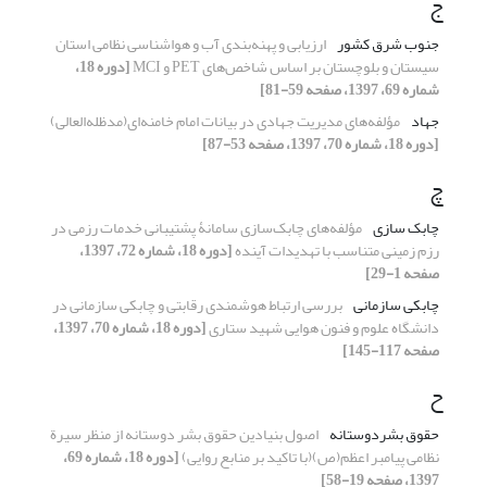
ج
جنوب شرق کشور
ارزیابی و پهنه‌بندی آب ‌و هواشناسی نظامی استان
سیستان و بلوچستان بر اساس شاخص‌های PET و MCI
[دوره 18،
شماره 69، 1397، صفحه 59-81]
جهاد
مؤلفه‌های مدیریت جهادی در بیانات امام خامنه‌ای(مدظله‌العالی)
[دوره 18، شماره 70، 1397، صفحه 53-87]
چ
چابک سازی
مؤلفه‌های چابک‌سازی سامانۀ پشتیبانی خدمات رزمی در
رزم زمینی متناسب با تهدیدات آینده
[دوره 18، شماره 72، 1397،
صفحه 1-29]
چابکی سازمانی
بررسی ارتباط هوشمندی رقابتی و چابکی سازمانی در
دانشگاه علوم و فنون هوایی شهید ستاری
[دوره 18، شماره 70، 1397،
صفحه 117-145]
ح
حقوق بشردوستانه
اصول بنیادین حقوق بشر دوستانه از منظر سیرة
نظامی پیامبر اعظم(ص)(با تاکید بر منابع روایی)
[دوره 18، شماره 69،
1397، صفحه 19-58]