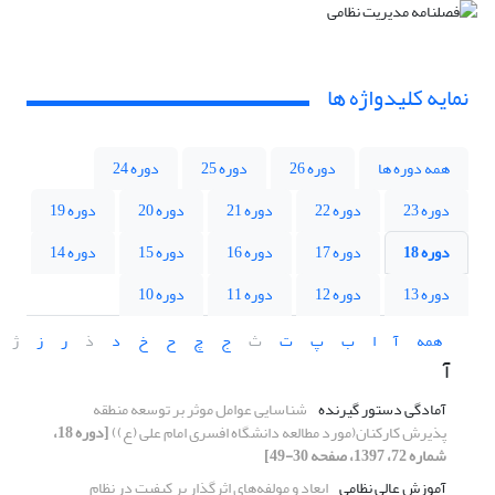
نمایه کلیدواژه ها
همه دوره ها
دوره 26
دوره 25
دوره 24
دوره 23
دوره 22
دوره 21
دوره 20
دوره 19
دوره 18
دوره 17
دوره 16
دوره 15
دوره 14
دوره 13
دوره 12
دوره 11
دوره 10
همه
آ
ا
ب
پ
ت
ث
ج
چ
ح
خ
د
ذ
ر
ز
ژ
آ
آمادگی دستور گیرنده
شناسایی عوامل موثر بر توسعه منطقه
پذیرش کارکنان(مورد مطالعه دانشگاه افسری امام علی (ع))
[دوره 18،
شماره 72، 1397، صفحه 30-49]
آموزش عالی نظامی
ابعاد و مولفه‌های اثرگذار بر کیفیت در نظام