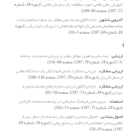
آموزش عالی نظامی (مورد مطالعه: یک سازمان نظامی)
[دوره 18، شماره
72، 1397، صفحه 86-109]
آنتروپی شانون
ارائه الگوی فرماندهی مطلوب از منظر اسلام و بیانات
مقام معظم فرماندهی کل قوا(مدظله‌العالی) با رویکرد فرا ترکیب
[دوره
18، شماره 69، 1397، صفحه 1-18]
ا
ارزیابی
شناسایی و تعیین عوامل مؤثر بر ارزیابی تصمیم در سامانه
C4I
[دوره 18، شماره 70، 1397، صفحه 88-116]
ارزیابی عملکرد
ارزیابی عملکرد دانش‌آموختگان یک دانشگاه نظامی
از منظر کاربران
[دوره 18، شماره 70، 1397، صفحه 146-180]
ارزیابی عملکرد
ارائه‌ی الگوی ارزیابی سازمان‌های فضیلت‌محور و
جهادی
[دوره 18، شماره 72، 1397، صفحه 50-85]
استعداد
تبیین نقش فرهنگ سازمانی در توسعه استعداد کارکنان
[دوره 18، شماره 71، 1397، صفحه 71-102]
اصول بنیادین
اصول بنیادین حقوق بشر دوستانه از منظر سیرة
نظامی پیامبر اعظم(ص)(با تاکید بر منابع روایی)
[دوره 18، شماره 69،
1397، صفحه 19-58]